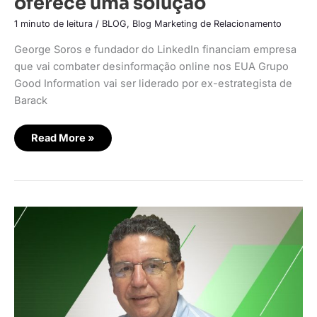
oferece uma solução
1 minuto de leitura
/
BLOG
,
Blog Marketing de Relacionamento
George Soros e fundador do LinkedIn financiam empresa
que vai combater desinformação online nos EUA Grupo
Good Information vai ser liderado por ex-estrategista de
Barack
Read More »
LinkedIn
fora
da
China
e
“How
to
Stop
Facebook”