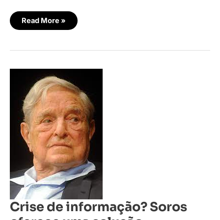
Read More »
Crise
de
informação?
Soros
oferece
uma
solução
Crise de informação? Soros