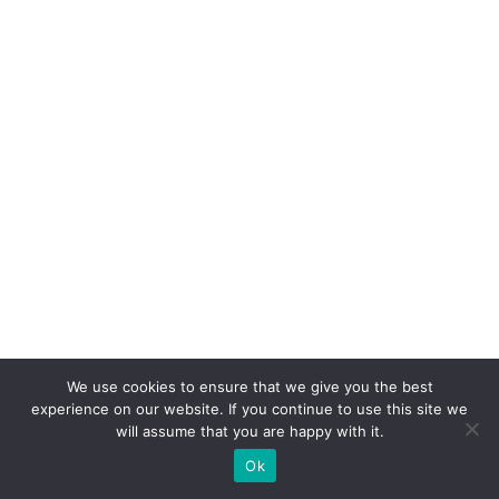
e
o
p
e
ra
ç
õ
e
s
c
o
m
We use cookies to ensure that we give you the best
n
experience on our website. If you continue to use this site we
o
will assume that you are happy with it.
v
Ok
o