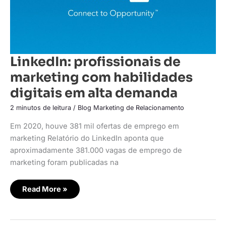
alta
demanda
LinkedIn: profissionais de
marketing com habilidades
digitais em alta demanda
2 minutos de leitura
/
Blog Marketing de Relacionamento
Em 2020, houve 381 mil ofertas de emprego em
marketing Relatório do LinkedIn aponta que
aproximadamente 381.000 vagas de emprego de
marketing foram publicadas na
Read More »