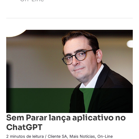
Sem
Parar
lança
aplicativo
no
ChatGPT
Sem Parar lança aplicativo no
ChatGPT
2 minutos de leitura
/
Cliente SA
,
Mais Notícias
,
On-Line