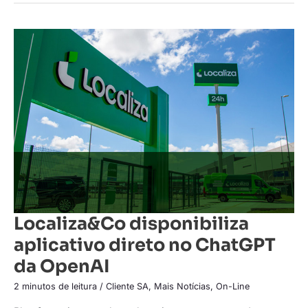
Localiza&Co
disponibiliza
aplicativo
direto
no
ChatGPT
da
OpenAI
Localiza&Co disponibiliza
aplicativo direto no ChatGPT
da OpenAI
2 minutos de leitura
/
Cliente SA
,
Mais Notícias
,
On-Line