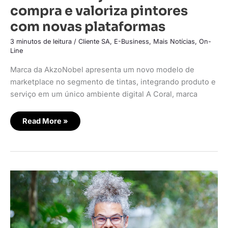
compra e valoriza pintores
com novas plataformas
3 minutos de leitura
/
Cliente SA
,
E-Business
,
Mais Notícias
,
On-
Line
Marca da AkzoNobel apresenta um novo modelo de
marketplace no segmento de tintas, integrando produto e
serviço em um único ambiente digital A Coral, marca
Read More »
QuintoAndar
leva
busca
de
imóveis
para
o
ChatGPT