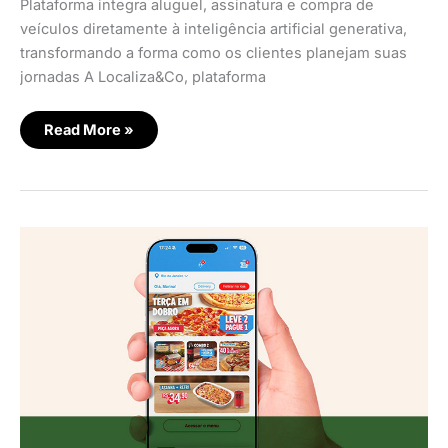
Plataforma integra aluguel, assinatura e compra de
veículos diretamente à inteligência artificial generativa,
transformando a forma como os clientes planejam suas
jornadas A Localiza&Co, plataforma
Read More »
Domino’s
lança
site
com
foco
em
agilidade
e
usabilidade