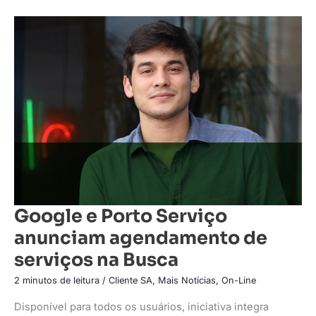
Google
e
Porto
Serviço
anunciam
agendamento
de
serviços
na
Busca
Google e Porto Serviço
anunciam agendamento de
serviços na Busca
2 minutos de leitura
/
Cliente SA
,
Mais Notícias
,
On-Line
Disponível para todos os usuários, iniciativa integra