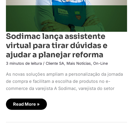
Sodimac lança assistente
virtual para tirar dúvidas e
ajudar a planejar reforma
3 minutos de leitura
/
Cliente SA
,
Mais Notícias
,
On-Line
As novas soluções ampliam a personalização da jornada
de compra e facilitam a escolha de produtos no e-
commerce da varejista A Sodimac, varejista do setor
Read More »