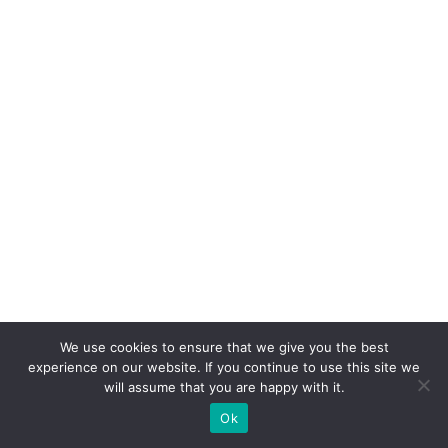
ti
m
o
s
tr
ê
s
a
n
o
s
e
We use cookies to ensure that we give you the best
x
experience on our website. If you continue to use this site we
pl
will assume that you are happy with it.
ic
Ok
a