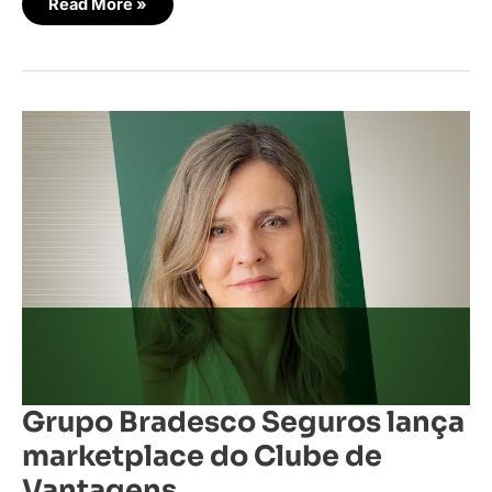
Read More »
Grupo
Bradesco
Seguros
lança
marketplace
do
Clube
de
Vantagens
Grupo Bradesco Seguros lança
marketplace do Clube de
Vantagens