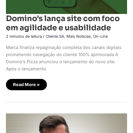
Domino’s lança site com foco
em agilidade e usabilidade
2 minutos de leitura
/
Cliente SA
,
Mais Notícias
,
On-Line
Marca finaliza repaginação completa dos canais digitais
prometendo navegação do cliente 100% aprimorada A
Domino’s Pizza anunciou o lançamento do novo site.
Após o lançamento
Read More »
Decolar
simplifica
cadastro
de
hospedagens