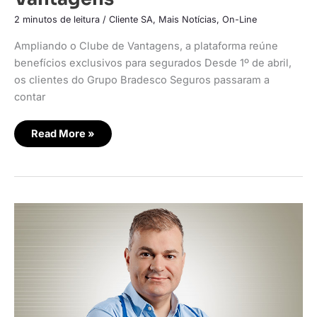
2 minutos de leitura
/
Cliente SA
,
Mais Notícias
,
On-Line
Ampliando o Clube de Vantagens, a plataforma reúne
benefícios exclusivos para segurados Desde 1º de abril,
os clientes do Grupo Bradesco Seguros passaram a
contar
Read More »
Sodimac
lança
assistente
virtual
para
tirar
dúvidas
e
ajudar
a
planejar
reforma