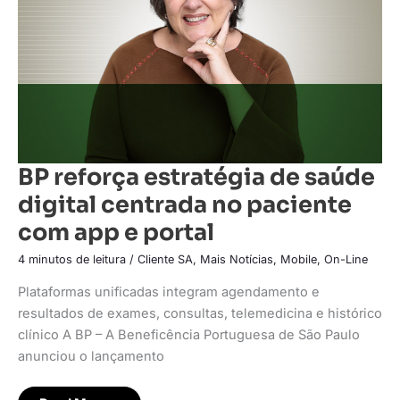
centrada
no
paciente
com
app
e
portal
BP reforça estratégia de saúde
digital centrada no paciente
com app e portal
4 minutos de leitura
/
Cliente SA
,
Mais Notícias
,
Mobile
,
On-Line
Plataformas unificadas integram agendamento e
resultados de exames, consultas, telemedicina e histórico
clínico A BP – A Beneficência Portuguesa de São Paulo
anunciou o lançamento