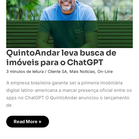
QuintoAndar leva busca de
imóveis para o ChatGPT
3 minutos de leitura
/
Cliente SA
,
Mais Notícias
,
On-Line
A empresa brasileira garante ser a primeira imobiliária
digital latino-americana a marcar presença oficial entre os
spps no ChatGPT O QuintoAndar anunciou o lançamento
de
Read More »