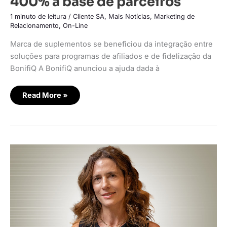
400% a base de parceiros
1 minuto de leitura
/
Cliente SA
,
Mais Notícias
,
Marketing de
Relacionamento
,
On-Line
Marca de suplementos se beneficiou da integração entre
soluções para programas de afiliados e de fidelização da
BonifiQ A BonifiQ anunciou a ajuda dada à
Read More »
Nestlé
Brasil
transforma
creators
em
canal
direto
de
vendas