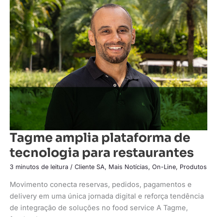
Tagme
amplia
plataforma
de
tecnologia
para
restaurantes
Tagme amplia plataforma de
tecnologia para restaurantes
3 minutos de leitura
/
Cliente SA
,
Mais Notícias
,
On-Line
,
Produtos
Movimento conecta reservas, pedidos, pagamentos e
delivery em uma única jornada digital e reforça tendência
de integração de soluções no food service A Tagme,