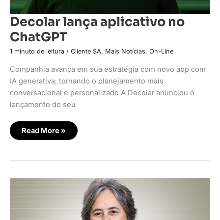
Decolar lança aplicativo no
ChatGPT
1 minuto de leitura
/
Cliente SA
,
Mais Notícias
,
On-Line
Companhia avança em sua estratégia com novo app com
IA generativa, tornando o planejamento mais
conversacional e personalizado A Decolar anunciou o
lançamento do seu
Read More »
BP
reforça
estratégia
de
saúde
digital