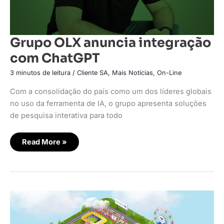
Grupo OLX anuncia integração
com ChatGPT
3 minutos de leitura
/
Cliente SA
,
Mais Notícias
,
On-Line
Com a consolidação do país como um dos líderes globais
no uso da ferramenta de IA, o grupo apresenta soluções
de pesquisa interativa para todo
Read More »
Carrefour
lança
plataforma
gamificada
com