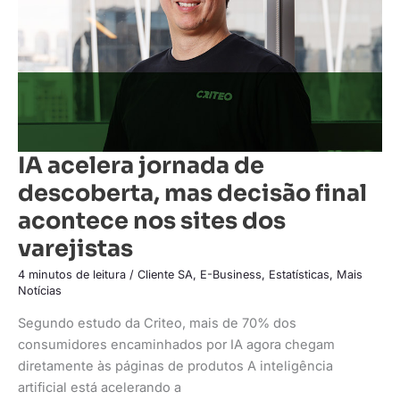
final
acontece
nos
sites
dos
varejistas
IA acelera jornada de
descoberta, mas decisão final
acontece nos sites dos
varejistas
4 minutos de leitura
/
Cliente SA
,
E-Business
,
Estatísticas
,
Mais
Notícias
Segundo estudo da Criteo, mais de 70% dos
consumidores encaminhados por IA agora chegam
diretamente às páginas de produtos A inteligência
artificial está acelerando a