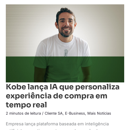
Kobe
lança
IA
que
personaliza
experiência
de
compra
em
tempo
real
Kobe lança IA que personaliza
experiência de compra em
tempo real
2 minutos de leitura
/
Cliente SA
,
E-Business
,
Mais Notícias
Empresa lança plataforma baseada em inteligência