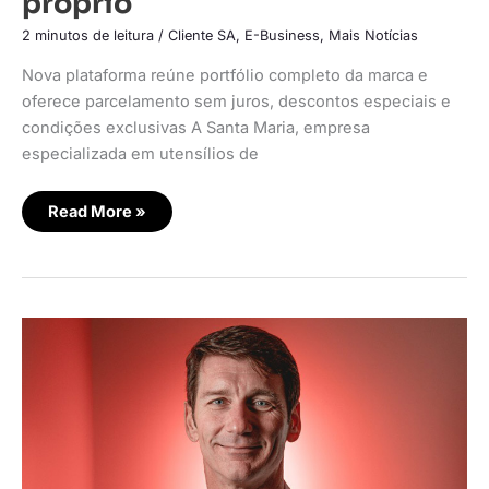
próprio
2 minutos de leitura
/
Cliente SA
,
E-Business
,
Mais Notícias
Nova plataforma reúne portfólio completo da marca e
oferece parcelamento sem juros, descontos especiais e
condições exclusivas A Santa Maria, empresa
especializada em utensílios de
Read More »
Quase
70%
dos
brasileiros
pretendem
comprar
um
carro
em
2026