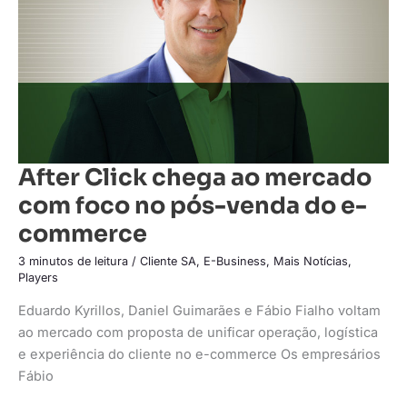
foco
no
pós-
venda
do
e-
commerce
After Click chega ao mercado
com foco no pós-venda do e-
commerce
3 minutos de leitura
/
Cliente SA
,
E-Business
,
Mais Notícias
,
Players
Eduardo Kyrillos, Daniel Guimarães e Fábio Fialho voltam
ao mercado com proposta de unificar operação, logística
e experiência do cliente no e-commerce Os empresários
Fábio