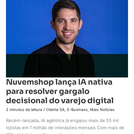
lança
IA
nativa
para
resolver
gargalo
decisional
do
varejo
digital
Nuvemshop lança IA nativa
para resolver gargalo
decisional do varejo digital
2 minutos de leitura
/
Cliente SA
,
E-Business
,
Mais Notícias
Recém-lançada, IA agêntica já engajou mais de 55 mil
lojistas em 1 milhão de interações mensais Com mais de