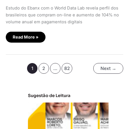
Estudo do Ebanx com o World Data Lab revela perfil dos
brasileiros que compram on-line e aumento de 104% no
volume anual em pagamentos digitais
Read More »
1
2
…
82
Next
→
Sugestão de Leitura
A
t
u