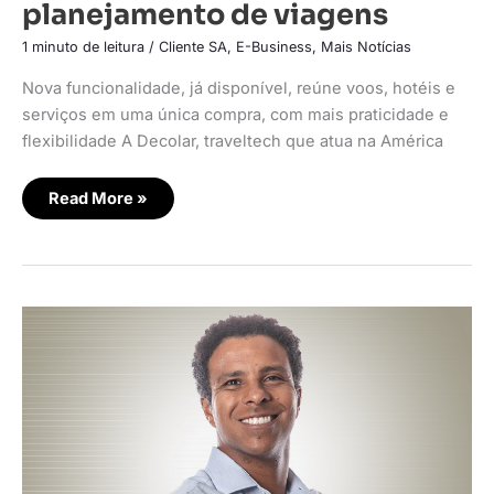
planejamento de viagens
1 minuto de leitura
/
Cliente SA
,
E-Business
,
Mais Notícias
Nova funcionalidade, já disponível, reúne voos, hotéis e
serviços em uma única compra, com mais praticidade e
flexibilidade A Decolar, traveltech que atua na América
Read More »
MadeiraMadeira
e
Shopee
se
unem
para
oferecer
montagem
de
móveis