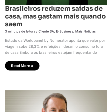
Brasileiros reduzem saídas de
casa, mas gastam mais quando
saem
3 minutos de leitura
/
Cliente SA
,
E-Business
,
Mais Notícias
Estudo da Worldpanel by Numerator aponta que valor por
viagem sobe 28,3% e refeições lideram o consumo fora
de casa Embora os brasileiros estejam frequentando
Read More »
After
Click
chega
ao
mercado
com