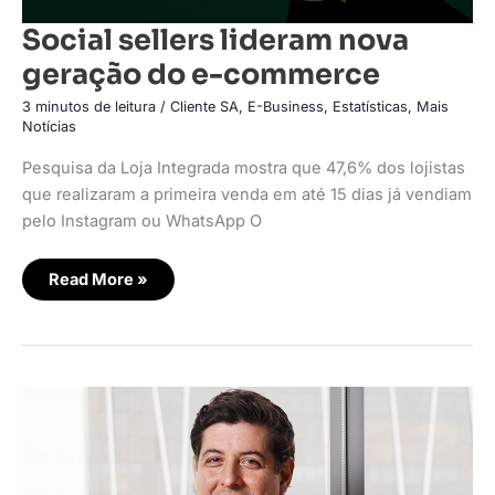
Social sellers lideram nova
geração do e-commerce
3 minutos de leitura
/
Cliente SA
,
E-Business
,
Estatísticas
,
Mais
Notícias
Pesquisa da Loja Integrada mostra que 47,6% dos lojistas
que realizaram a primeira venda em até 15 dias já vendiam
pelo Instagram ou WhatsApp O
Read More »
IA
acelera
jornada
de
descoberta,
mas
decisão