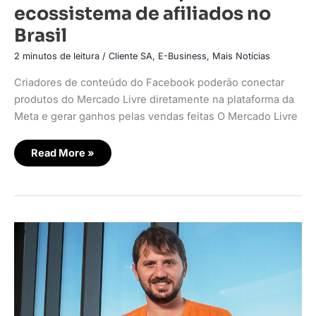
ecossistema de afiliados no
Brasil
2 minutos de leitura
/
Cliente SA
,
E-Business
,
Mais Notícias
Criadores de conteúdo do Facebook poderão conectar
produtos do Mercado Livre diretamente na plataforma da
Meta e gerar ganhos pelas vendas feitas O Mercado Livre
Read More »
Shopee
lança
programa
de
fidelidade
por
assinatura