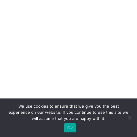
si
o
n
al
iz
a
ç
ã
o
d
o
s
We use cookies to ensure that we give you the best
m
experience on our website. If you continue to use this site we
al
will assume that you are happy with it.
l
Ok
b