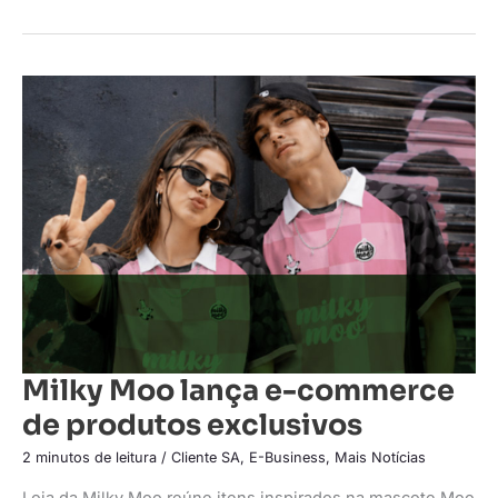
Milky
Moo
lança
e-
commerce
de
produtos
exclusivos
Milky Moo lança e-commerce
de produtos exclusivos
2 minutos de leitura
/
Cliente SA
,
E-Business
,
Mais Notícias