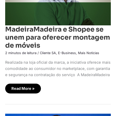
MadeiraMadeira e Shopee se
unem para oferecer montagem
de móveis
2 minutos de leitura
/
Cliente SA
,
E-Business
,
Mais Notícias
Realizada na loja oficial da marca, a iniciativa oferece mais
comodidade ao consumidor no marketplace, com garantia
e segurança na contratação do serviço A MadeiraMadeira
Read More »
Nuvemshop