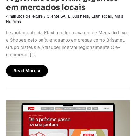
em mercados locais
4 minutos de leitura
/
Cliente SA
,
E-Business
,
Estatísticas
,
Mais
Notícias
Levantamento da Klavi mostra o avanço de Mercado Livre
e Shopee pelo país, enquanto empresas como Brisanet,
Grupo Mateus e Arasuper lideram regionalmente O e-
commerce […]
Read More »
Tintas
Iquine
lança
site
com
IA
que
ajuda