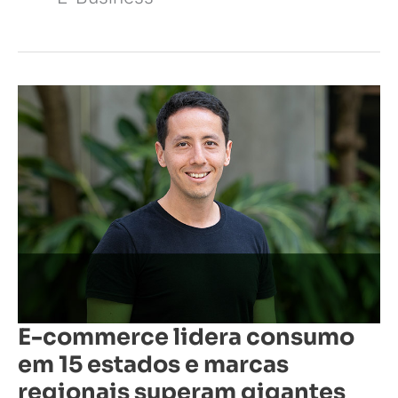
E-
commerce
lidera
consumo
em
15
estados
e
marcas
regionais
superam
gigantes
em
mercados
locais
E-commerce lidera consumo
em 15 estados e marcas
regionais superam gigantes