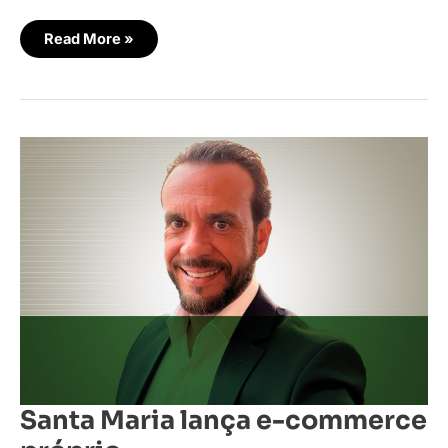
Read More »
Santa
Maria
lança
e-
commerce
próprio
Santa Maria lança e-commerce