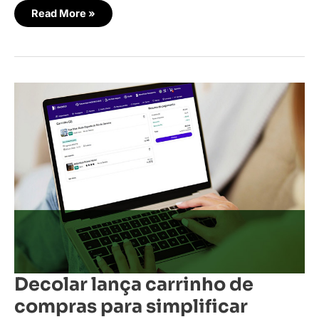
Read More »
Decolar
lança
carrinho
de
compras
para
simplificar
planejamento
de
viagens
Decolar lança carrinho de
compras para simplificar