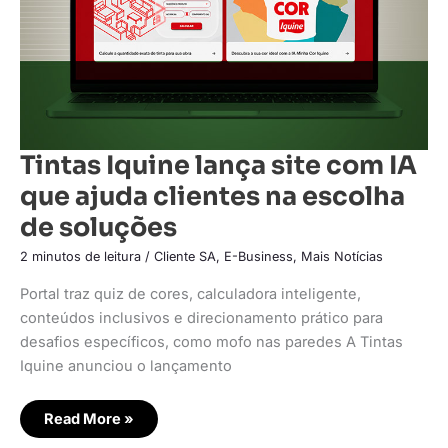
clientes
na
escolha
de
soluções
Tintas Iquine lança site com IA
que ajuda clientes na escolha
de soluções
2 minutos de leitura
/
Cliente SA
,
E-Business
,
Mais Notícias
Portal traz quiz de cores, calculadora inteligente,
conteúdos inclusivos e direcionamento prático para
desafios específicos, como mofo nas paredes A Tintas
Iquine anunciou o lançamento
Read More »