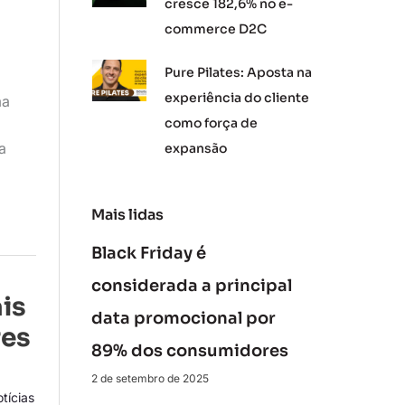
cresce 182,6% no e-
commerce D2C
Pure Pilates: Aposta na
experiência do cliente
ma
como força de
a
expansão
Mais lidas
Black Friday é
considerada a principal
is
data promocional por
res
89% dos consumidores
2 de setembro de 2025
tícias