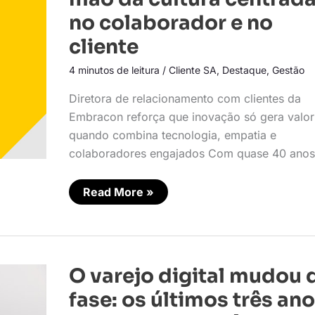
IA
sem
no colaborador e no
abrir
mão
cliente
da
cultura
centrada
4 minutos de leitura
/
Cliente SA
,
Destaque
,
Gestão
no
colaborador
Diretora de relacionamento com clientes da
e
no
Embracon reforça que inovação só gera valor
cliente
quando combina tecnologia, empatia e
colaboradores engajados Com quase 40 anos
Read More »
O
O varejo digital mudou 
varejo
digital
fase: os últimos três an
mudou
de