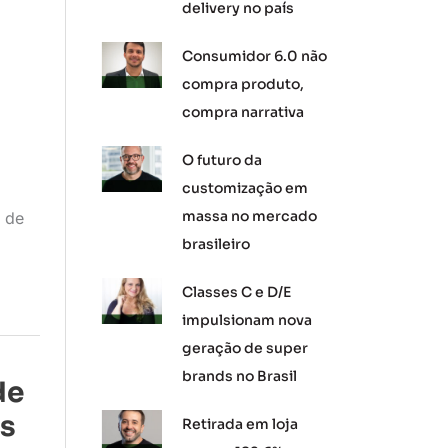
delivery no país
Consumidor 6.0 não
compra produto,
compra narrativa
O futuro da
customização em
massa no mercado
 de
brasileiro
Classes C e D/E
impulsionam nova
geração de super
brands no Brasil
de
os
Retirada em loja