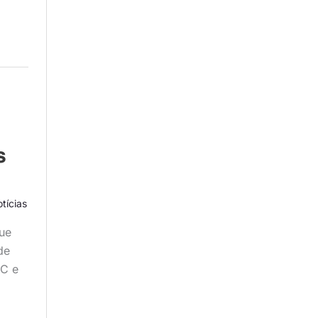
s
tícias
ue
de
 C e