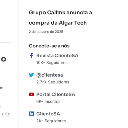
Grupo Callink anuncia a
compra da Algar Tech
2 de outubro de 2025
Conecte-se a nós
Revista ClienteSA
ão
10K+ Seguidores
@clientesa
2.7K+ Seguidores
as
Portal ClienteSA
6K+ Inscritos
e
ClienteSA
 arte
2K+ Seguidores