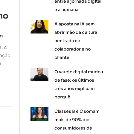
entre a jornada digital
e a humana
no
A aposta na IA sem
abrir mão da cultura
as
centrada no
EUA
colaborador e no
tação
cliente
o
O varejo digital mudou
de fase: os últimos
três anos explicam
porquê
Classes B e C somam
mais de 90% dos
consumidores de
a