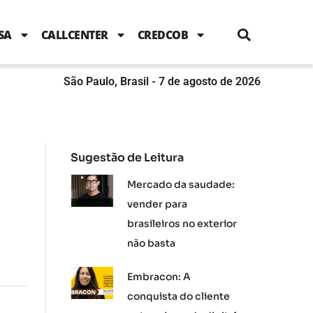
i
c
i
u
n
s
l
e
t
t
k
t
e
b
t
u
e
a
SA
CALLCENTER
CREDCOB
o
e
b
d
g
o
r
e
i
r
k
n
a
m
São Paulo, Brasil - 7 de agosto de 2026
Sugestão de Leitura
Mercado da saudade:
vender para
brasileiros no exterior
não basta
Embracon: A
conquista do cliente