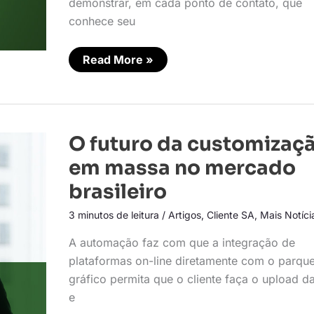
demonstrar, em cada ponto de contato, que
conhece seu
Read More »
O
O futuro da customizaç
futuro
da
em massa no mercado
customização
em
brasileiro
massa
no
3 minutos de leitura
/
Artigos
,
Cliente SA
,
Mais Notíci
mercado
brasileiro
A automação faz com que a integração de
plataformas on-line diretamente com o parqu
gráfico permita que o cliente faça o upload da
e