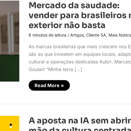
Mercado
Mercado da saudade:
da
saudade:
vender para brasileiros 
vender
para
exterior não basta
brasileiros
no
6 minutos de leitura
/
Artigos
,
Cliente SA
,
Mais Notíci
exterior
não
basta
As marcas brasileiras que mais crescem nos 
são as que investem em equipes locais, adap
cultural e operações dedicadas Autor: Marcel
Goulart “Minha terra […]
Read More »
A
A aposta na IA sem abrir
aposta
na
mão da cultura centrad