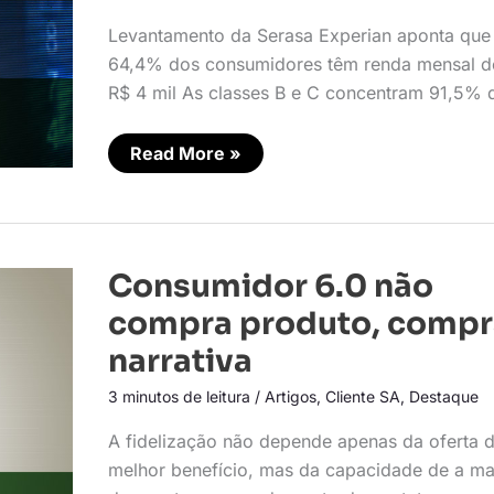
dos
consumidores
Levantamento da Serasa Experian aponta que
de
delivery
64,4% dos consumidores têm renda mensal d
no
R$ 4 mil As classes B e C concentram 91,5% 
país
Read More »
Consumidor
Consumidor 6.0 não
6.0
não
compra produto, compr
compra
produto,
narrativa
compra
narrativa
3 minutos de leitura
/
Artigos
,
Cliente SA
,
Destaque
A fidelização não depende apenas da oferta 
melhor benefício, mas da capacidade de a m