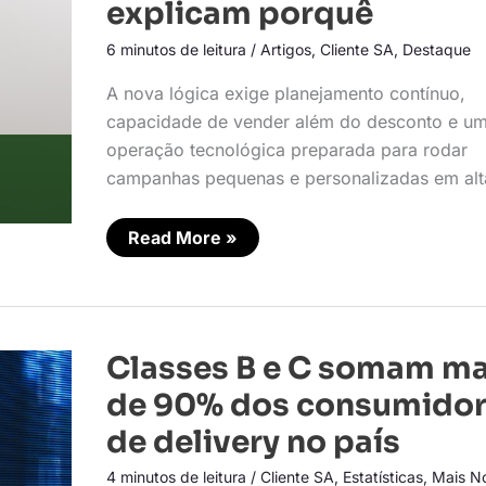
explicam porquê
fase:
os
6 minutos de leitura
/
Artigos
,
Cliente SA
,
Destaque
últimos
três
anos
A nova lógica exige planejamento contínuo,
explicam
porquê
capacidade de vender além do desconto e u
operação tecnológica preparada para rodar
campanhas pequenas e personalizadas em alt
Read More »
Classes
Classes B e C somam ma
B
e
de 90% dos consumido
C
somam
de delivery no país
mais
de
4 minutos de leitura
/
Cliente SA
,
Estatísticas
,
Mais No
90%