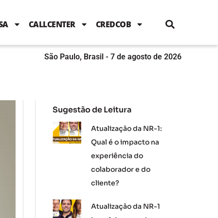
i
c
i
u
n
s
l
e
t
t
k
t
e
b
t
u
e
a
SA
CALLCENTER
CREDCOB
o
e
b
d
g
o
r
e
i
r
k
n
a
m
São Paulo, Brasil - 7 de agosto de 2026
Sugestão de Leitura
Atualização da NR-1:
Qual é o impacto na
experiência do
colaborador e do
cliente?
Atualização da NR-1