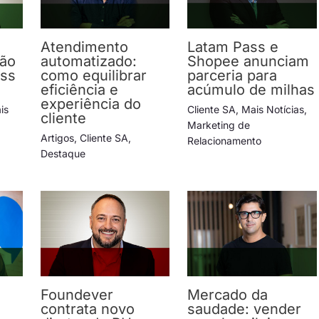
Atendimento
Latam Pass e
ção
automatizado:
Shopee anunciam
ess
como equilibrar
parceria para
eficiência e
acúmulo de milhas
experiência do
is
Cliente SA
,
Mais Notícias
,
cliente
Marketing de
Artigos
,
Cliente SA
,
Relacionamento
Destaque
Foundever
Mercado da
contrata novo
saudade: vender