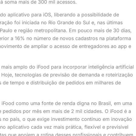
, já soma mais de 300 mil acessos.
o aplicativo para iOS, liberando a possibilidade de
ação foi iniciada no Rio Grande do Sul e, nas últimas
Paulo e região metropolitana. Em pouco mais de 30 dias,
perior a 16% no número de novos cadastros na plataforma
 movimento de ampliar o acesso de entregadores ao app e
is amplo do iFood para incorporar inteligência artificial
 Hoje, tecnologias de previsão de demanda e roteirização
as de tempo e distribuição de pedidos em milhares de
o iFood como uma fonte de renda digna no Brasil, em uma
 pedidos por mês em mais de 2 mil cidades. O iFood é a
 no país, o que exige investimento contínuo em inovação
no aplicativo cada vez mais prática, flexível e previsível
as que apoiem a rotina desses profissionais e contribuem