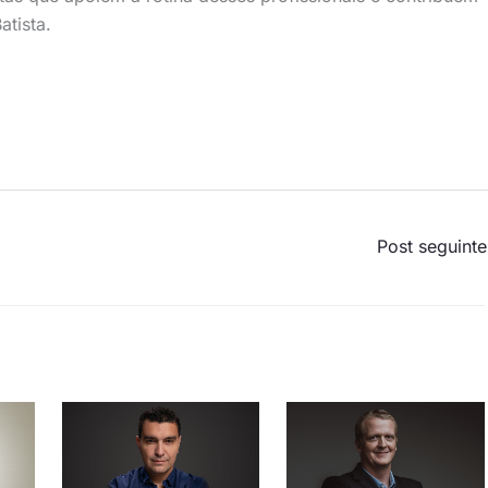
atista.
Post seguint