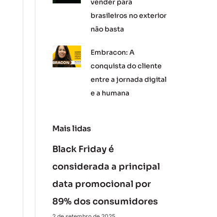
vender para
brasileiros no exterior
não basta
Embracon: A
conquista do cliente
entre a jornada digital
e a humana
Mais lidas
Black Friday é
considerada a principal
data promocional por
89% dos consumidores
2 de setembro de 2025