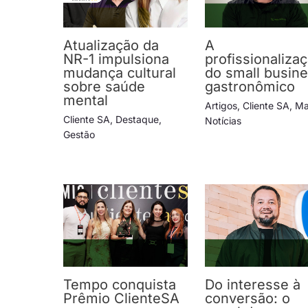
Atualização da
A
NR-1 impulsiona
profissionaliza
mudança cultural
do small busin
sobre saúde
gastronômico
mental
Artigos
,
Cliente SA
,
Ma
Cliente SA
,
Destaque
,
Notícias
Gestão
Tempo conquista
Do interesse à
Prêmio ClienteSA
conversão: o