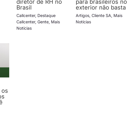
diretor de RH no
para brasileiros no
Brasil
exterior não basta
Callcenter
,
Destaque
Artigos
,
Cliente SA
,
Mais
Callcenter
,
Gente
,
Mais
Notícias
Notícias
 os
os
ê