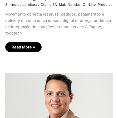
3 minutos de leitura
/
Cliente SA
,
Mais Notícias
,
On-Line
,
Produtos
Movimento conecta reservas, pedidos, pagamentos e
delivery em uma única jornada digital e reforça tendência
de integração de soluções no food service A Tagme,
foodtech
Read More »
Delivery
paulistano
amadurece
e
refeição
fora
de
casa
cresce
32,75%