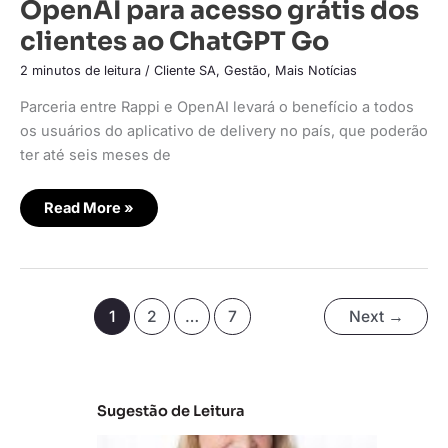
OpenAI para acesso grátis dos
clientes ao ChatGPT Go
2 minutos de leitura
/
Cliente SA
,
Gestão
,
Mais Notícias
Parceria entre Rappi e OpenAI levará o benefício a todos
os usuários do aplicativo de delivery no país, que poderão
ter até seis meses de
Read More »
1
2
…
7
Next
→
Sugestão de Leitura