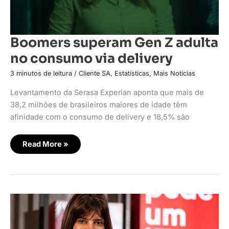
Boomers superam Gen Z adulta
no consumo via delivery
3 minutos de leitura
/
Cliente SA
,
Estatísticas
,
Mais Notícias
Levantamento da Serasa Experian aponta que mais de
38,2 milhões de brasileiros maiores de idade têm
afinidade com o consumo de delivery e 18,5% são
Read More »
O
consumidor
brasileiro
está
mais