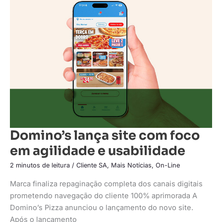
lança
site
com
foco
em
agilidade
e
usabilidade
Domino’s lança site com foco
em agilidade e usabilidade
2 minutos de leitura
/
Cliente SA
,
Mais Notícias
,
On-Line
Marca finaliza repaginação completa dos canais digitais
prometendo navegação do cliente 100% aprimorada A
Domino’s Pizza anunciou o lançamento do novo site.
Após o lançamento