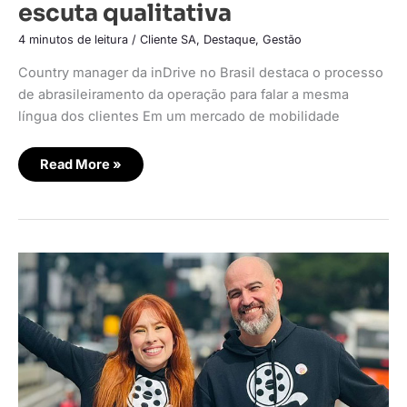
escuta qualitativa
4 minutos de leitura
/
Cliente SA
,
Destaque
,
Gestão
Country manager da inDrive no Brasil destaca o processo
de abrasileiramento da operação para falar a mesma
língua dos clientes Em um mercado de mobilidade
Read More »
O
Protagonista
Burguer
cresce
com
aposta
em
experiências
no
digital
e
delivery