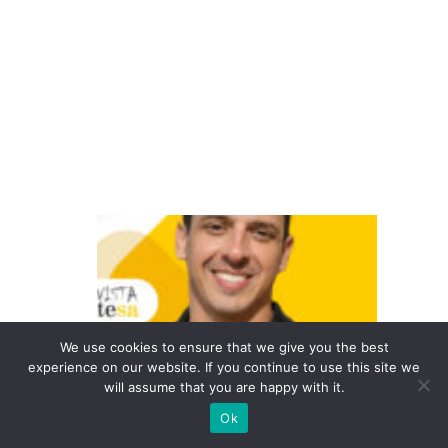
x
p
a
n
s
ã
o
A
a
p
o
st
We use cookies to ensure that we give you the best
experience on our website. If you continue to use this site we
a
will assume that you are happy with it.
n
Ok
a