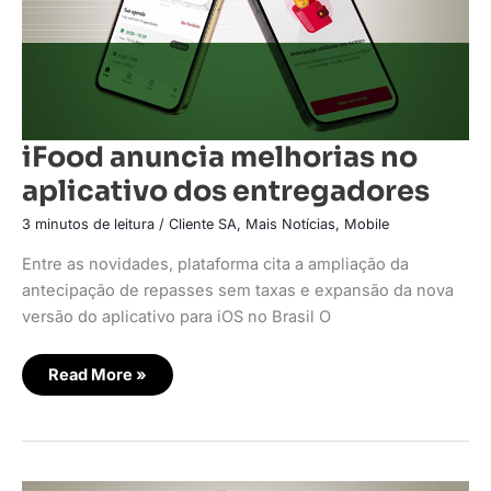
iFood anuncia melhorias no
aplicativo dos entregadores
3 minutos de leitura
/
Cliente SA
,
Mais Notícias
,
Mobile
Entre as novidades, plataforma cita a ampliação da
antecipação de repasses sem taxas e expansão da nova
versão do aplicativo para iOS no Brasil O
Read More »
Delivery