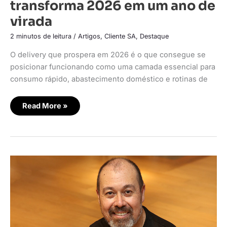
transforma 2026 em um ano de
virada
2 minutos de leitura
/
Artigos
,
Cliente SA
,
Destaque
O delivery que prospera em 2026 é o que consegue se
posicionar funcionando como uma camada essencial para
consumo rápido, abastecimento doméstico e rotinas de
Read More »
Como
a
cidade
dita
o
ritmo
da
entrega