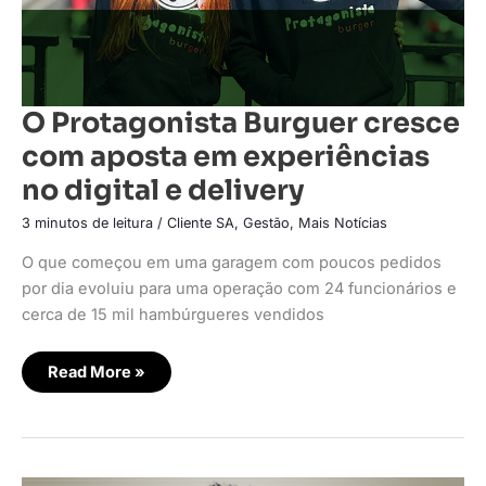
O Protagonista Burguer cresce
com aposta em experiências
no digital e delivery
3 minutos de leitura
/
Cliente SA
,
Gestão
,
Mais Notícias
O que começou em uma garagem com poucos pedidos
por dia evoluiu para uma operação com 24 funcionários e
cerca de 15 mil hambúrgueres vendidos
Read More »
Daki