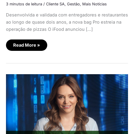
3 minutos de leitura
/
Cliente SA
,
Gestão
,
Mais Notícias
Desenvolvida e validada com entregadores e restaurantes
ao longo de quase dois anos, a nova bag Pro estreia na
operação de pizzas O iFood anunciou […]
Read More »
Boomers
superam
Gen
Z
adulta
no
consumo
via
delivery