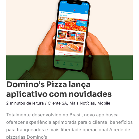
Pizza
lança
aplicativo
com
novidades
Domino’s Pizza lança
aplicativo com novidades
2 minutos de leitura
/
Cliente SA
,
Mais Notícias
,
Mobile
Totalmente desenvolvido no Brasil, novo app busca
oferecer experiência aprimorada para o cliente, benefícios
para franqueados e mais liberdade operacional A rede de
pizzarias Domino’s