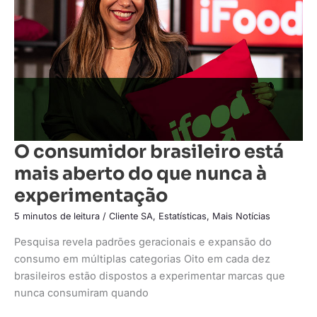
aberto
do
que
nunca
à
experimentação
O consumidor brasileiro está
mais aberto do que nunca à
experimentação
5 minutos de leitura
/
Cliente SA
,
Estatísticas
,
Mais Notícias
Pesquisa revela padrões geracionais e expansão do
consumo em múltiplas categorias Oito em cada dez
brasileiros estão dispostos a experimentar marcas que
nunca consumiram quando