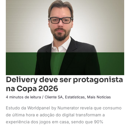
deve
ser
protagonista
na
Copa
2026
Delivery deve ser protagonista
na Copa 2026
4 minutos de leitura
/
Cliente SA
,
Estatísticas
,
Mais Notícias
Estudo da Worldpanel by Numerator revela que consumo
de última hora e adoção do digital transformam a
experiência dos jogos em casa, sendo que 90%