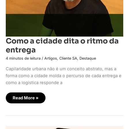
Como a cidade dita o ritmo da
entrega
4 minutos de leitura
/
Artigos
,
Cliente SA
,
Destaque
Capilaridade urbana não é um conceito abstrato, mas a
forma como a cidade molda o percurso de cada entrega e
como a logística responde a
Read More »
Domino’s