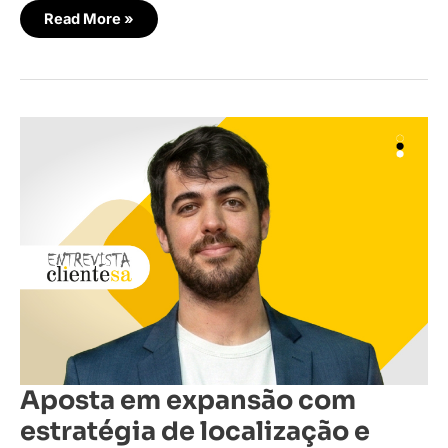
Read More »
Aposta
em
expansão
com
estratégia
de
localização
e
escuta
qualitativa
Aposta em expansão com
estratégia de localização e