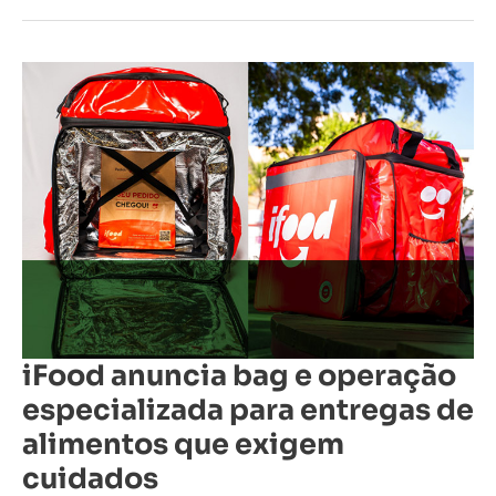
iFood
anuncia
bag
e
operação
especializada
para
entregas
de
alimentos
que
exigem
cuidados
iFood anuncia bag e operação
especializada para entregas de
alimentos que exigem
cuidados