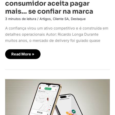
consumidor aceita pagar
mais… se confiar na marca
3 minutos de leitura
/
Artigos
,
Cliente SA
,
Destaque
A confiança virou um ativo competitivo e é construída em
detalhes operacionais Autor: Ricardo Longa Durante
muitos anos, o mercado de delivery foi guiado quase
Read More »
iFood
anuncia
melhorias
no
aplicativo
dos
entregadores