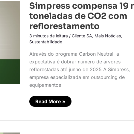
Simpress
Simpress compensa 19 
compensa
19
toneladas de CO2 com
mil
toneladas
reflorestamento
de
CO2
3 minutos de leitura
/
Cliente SA
,
Mais Notícias
,
com
reflorestamento
Sustentabilidade
Através do programa Carbon Neutral, a
expectativa é dobrar número de árvores
reflorestadas até junho de 2025 A Simpress,
empresa especializada em outsourcing de
equipamentos
Read More »