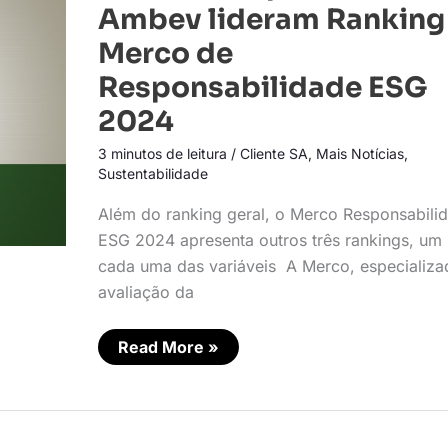
Boticário
Ambev lideram Ranking
e
Ambev
Merco de
lideram
Ranking
Responsabilidade ESG
Merco
de
2024
Responsabilidade
ESG
2024
3 minutos de leitura
/
Cliente SA
,
Mais Notícias
,
Sustentabilidade
Além do ranking geral, o Merco Responsabili
ESG 2024 apresenta outros três rankings, um
cada uma das variáveis A Merco, especializa
avaliação da
Read More »