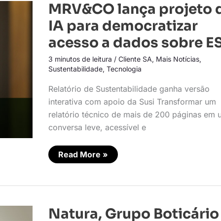
MRV&CO
MRV&CO lança projeto 
lança
projeto
IA para democratizar
de
IA
acesso a dados sobre E
para
democratizar
3 minutos de leitura
/
Cliente SA
,
Mais Notícias
,
acesso
a
Sustentabilidade
,
Tecnologia
dados
sobre
Relatório de Sustentabilidade ganha versão
ESG
interativa com apoio da Susi Transformar um
relatório técnico de mais de 200 páginas em
conversa leve, acessível e
Read More »
Natura,
Natura, Grupo Boticário
Grupo