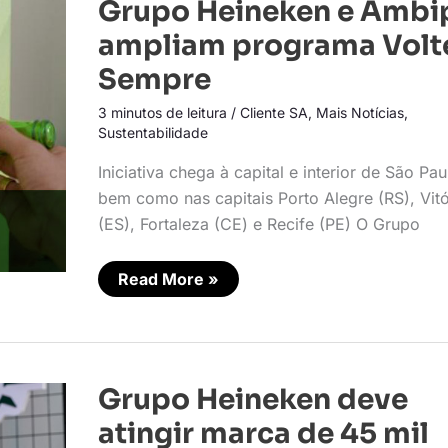
Grupo
Grupo Heineken e Ambi
Heineken
e
ampliam programa Volt
Ambipar
ampliam
Sempre
programa
Volte
3 minutos de leitura
/
Cliente SA
,
Mais Notícias
,
Sempre
Sustentabilidade
Iniciativa chega à capital e interior de São Pau
bem como nas capitais Porto Alegre (RS), Vitó
(ES), Fortaleza (CE) e Recife (PE) O Grupo
Read More »
Grupo
Grupo Heineken deve
Heineken
deve
atingir marca de 45 mil
atingir