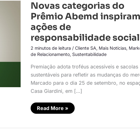
Novas
Novas categorias do
categorias
do
Prêmio Abemd inspira
Prêmio
Abemd
ações de
inspiram
ações
responsabilidade social
de
responsabilidade
social
2 minutos de leitura
/
Cliente SA
,
Mais Notícias
,
Mark
de Relacionamento
,
Sustentabilidade
Premiação adota troféus acessíveis e sacolas
sustentáveis para refletir as mudanças do me
Marcado para o dia 25 de setembro, no espa
Casa Giardini, em […]
Read More »