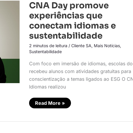
CNA
CNA Day promove
Day
promove
experiências que
experiências
que
conectam idiomas e
conectam
idiomas
sustentabilidade
e
sustentabilidade
2 minutos de leitura
/
Cliente SA
,
Mais Notícias
,
Sustentabilidade
Com foco em imersão de idiomas, escolas d
recebeu alunos com atividades gratuitas para
conscientização a temas ligados ao ESG O C
Idiomas realizou
Read More »