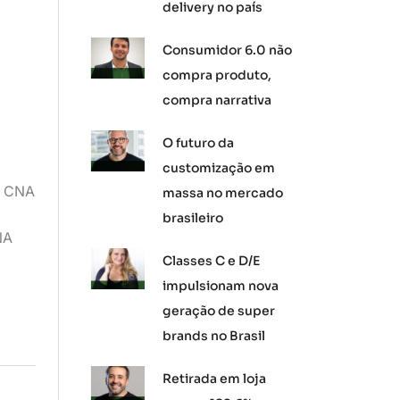
delivery no país
Consumidor 6.0 não
compra produto,
compra narrativa
O futuro da
customização em
o CNA
massa no mercado
brasileiro
NA
Classes C e D/E
impulsionam nova
geração de super
brands no Brasil
Retirada em loja