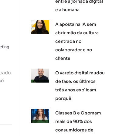
entre a jornada digital
e a humana
m
A aposta na IA sem
abrir mão da cultura
centrada no
eting
colaborador e no
cliente
rcado
O varejo digital mudou
ço
de fase: os últimos
três anos explicam
porquê
Classes B e C somam
mais de 90% dos
consumidores de