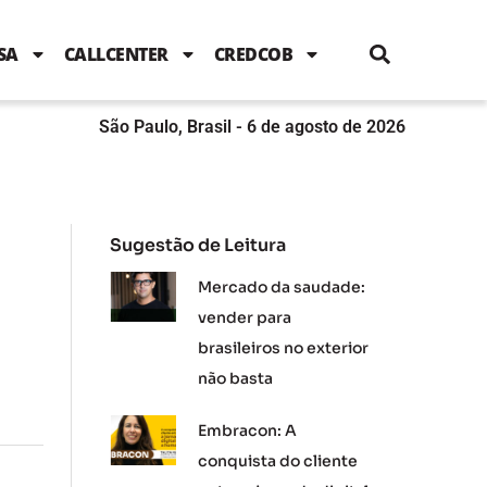
i
c
i
u
n
s
l
e
t
t
k
t
e
b
t
u
e
a
SA
CALLCENTER
CREDCOB
o
e
b
d
g
o
r
e
i
r
k
n
a
m
São Paulo, Brasil - 6 de agosto de 2026
Sugestão de Leitura
Mercado da saudade:
vender para
brasileiros no exterior
não basta
Embracon: A
conquista do cliente