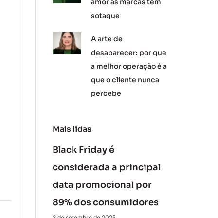
amor às marcas tem
sotaque
A arte de
desaparecer: por que
a melhor operação é a
que o cliente nunca
percebe
Mais lidas
Black Friday é
considerada a principal
data promocional por
89% dos consumidores
2 de setembro de 2025