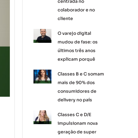
centrada no
colaborador e no
cliente
O varejo digital
mudou de fase: os
últimos três anos
explicam porquê
Classes B e C somam
mais de 90% dos
consumidores de
delivery no país
Classes C e D/E
impulsionam nova
geração de super