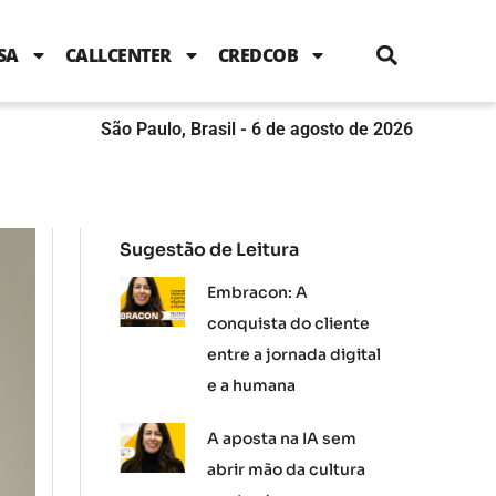
i
c
i
u
n
s
l
e
t
t
k
t
e
b
t
u
e
a
SA
CALLCENTER
CREDCOB
o
e
b
d
g
o
r
e
i
r
k
n
a
m
São Paulo, Brasil - 6 de agosto de 2026
Sugestão de Leitura
Embracon: A
conquista do cliente
entre a jornada digital
e a humana
A aposta na IA sem
abrir mão da cultura