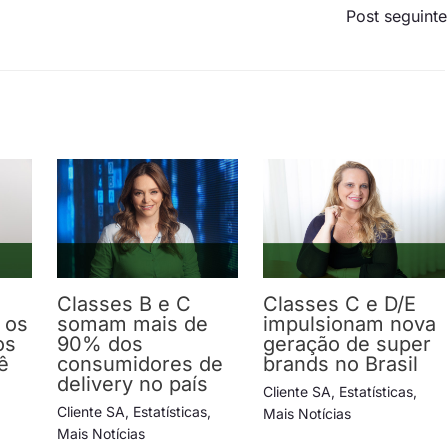
Post seguint
Classes B e C
Classes C e D/E
 os
somam mais de
impulsionam nova
os
90% dos
geração de super
ê
consumidores de
brands no Brasil
delivery no país
Cliente SA
,
Estatísticas
,
Cliente SA
,
Estatísticas
,
Mais Notícias
Mais Notícias