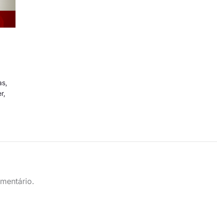
as
,
er
,
mentário.