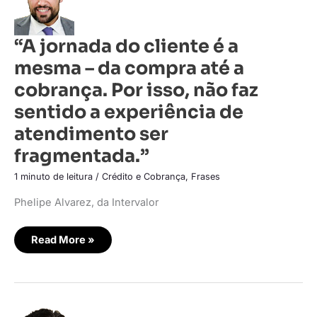
é
a
mesma
–
“A jornada do cliente é a
da
compra
mesma – da compra até a
até
a
cobrança.
cobrança. Por isso, não faz
Por
isso,
sentido a experiência de
não
faz
atendimento ser
sentido
a
fragmentada.”
experiência
de
atendimento
1 minuto de leitura
/
Crédito e Cobrança
,
Frases
ser
fragmentada.”
Phelipe Alvarez, da Intervalor
Read More »
“Transformar