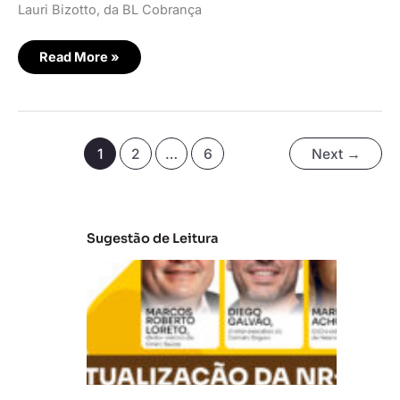
Lauri Bizotto, da BL Cobrança
Read More »
1
2
…
6
Next
→
Sugestão de Leitura
A
t
u
al
iz
a