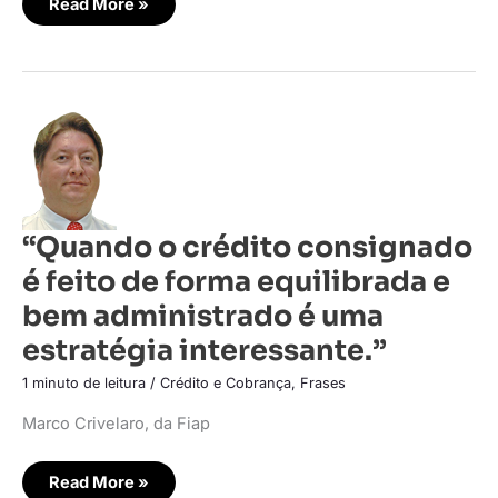
Read More »
“Quando
o
crédito
consignado
é
feito
de
forma
“Quando o crédito consignado
equilibrada
e
é feito de forma equilibrada e
bem
administrado
é
bem administrado é uma
uma
estratégia
estratégia interessante.”
interessante.”
1 minuto de leitura
/
Crédito e Cobrança
,
Frases
Marco Crivelaro, da Fiap
Read More »