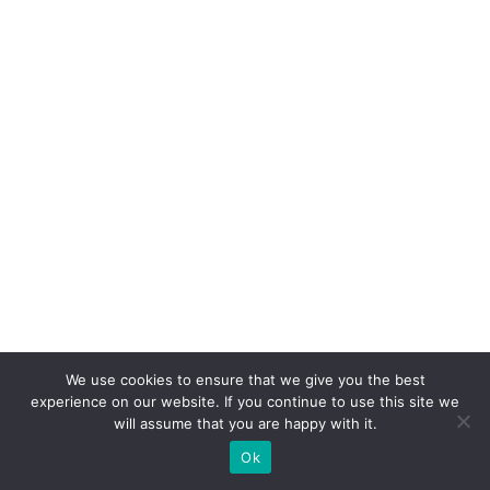
h
o
p
e
e
a
n
u
n
ci
a
m
We use cookies to ensure that we give you the best
p
experience on our website. If you continue to use this site we
ar
will assume that you are happy with it.
c
Ok
e