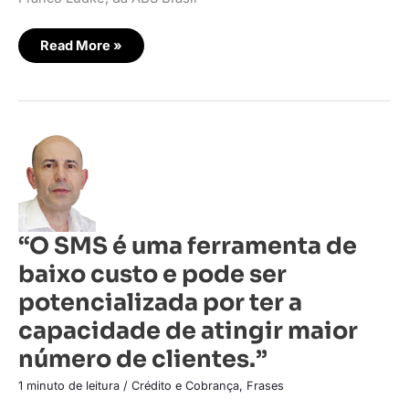
para
fazer
a
negociação.”
Read More »
“O
SMS
é
uma
ferramenta
de
baixo
custo
“O SMS é uma ferramenta de
e
pode
baixo custo e pode ser
ser
potencializada
por
potencializada por ter a
ter
a
capacidade de atingir maior
capacidade
de
número de clientes.”
atingir
maior
número
1 minuto de leitura
/
Crédito e Cobrança
,
Frases
de
clientes.”