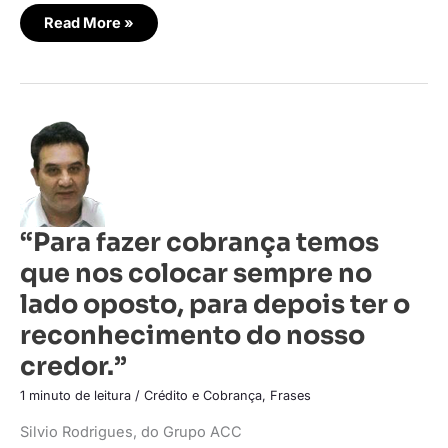
Read More »
“Para
fazer
cobrança
temos
que
nos
colocar
sempre
“Para fazer cobrança temos
no
lado
que nos colocar sempre no
oposto,
para
depois
lado oposto, para depois ter o
ter
o
reconhecimento do nosso
reconhecimento
do
credor.”
nosso
credor.”
1 minuto de leitura
/
Crédito e Cobrança
,
Frases
Silvio Rodrigues, do Grupo ACC