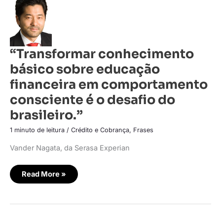
conhecimento
básico
sobre
educação
financeira
em
comportamento
“Transformar conhecimento
consciente
é
básico sobre educação
o
desafio
do
financeira em comportamento
brasileiro.”
consciente é o desafio do
brasileiro.”
1 minuto de leitura
/
Crédito e Cobrança
,
Frases
Vander Nagata, da Serasa Experian
Read More »