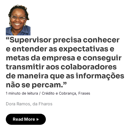
“Supervisor
precisa
conhecer
e
entender
as
expectativas
e
“Supervisor precisa conhecer
metas
da
e entender as expectativas e
empresa
e
conseguir
metas da empresa e conseguir
transmitir
aos
transmitir aos colaboradores
colaboradores
de
de maneira que as informações
maneira
que
não se percam.”
as
informações
não
1 minuto de leitura
/
Crédito e Cobrança
,
Frases
se
percam.”
Dora Ramos, da Fharos
Read More »