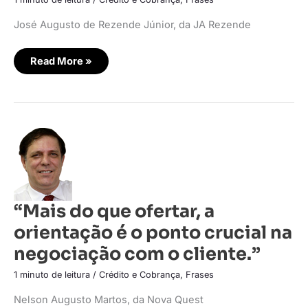
José Augusto de Rezende Júnior, da JA Rezende
Read More »
“Mais
do
que
ofertar,
a
orientação
é
o
“Mais do que ofertar, a
ponto
crucial
orientação é o ponto crucial na
na
negociação
com
negociação com o cliente.”
o
cliente.”
1 minuto de leitura
/
Crédito e Cobrança
,
Frases
Nelson Augusto Martos, da Nova Quest