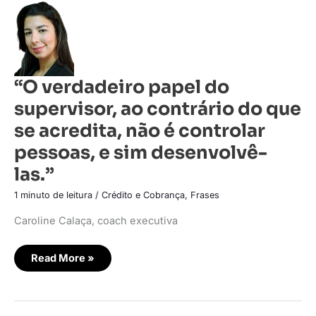
“O
verdadeiro
papel
do
supervisor,
ao
contrário
do
“O verdadeiro papel do
que
se
supervisor, ao contrário do que
acredita,
não
é
se acredita, não é controlar
controlar
pessoas,
pessoas, e sim desenvolvê-
e
sim
las.”
desenvolvê-
las.”
1 minuto de leitura
/
Crédito e Cobrança
,
Frases
Caroline Calaça, coach executiva
Read More »