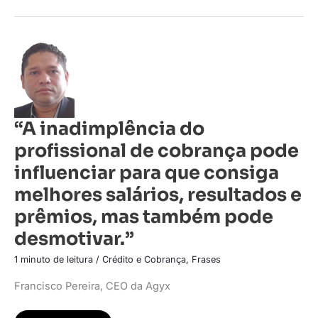
“A
inadimplência
do
profissional
de
cobrança
pode
influenciar
“A inadimplência do
para
que
profissional de cobrança pode
consiga
melhores
salários,
influenciar para que consiga
resultados
e
melhores salários, resultados e
prêmios,
mas
prêmios, mas também pode
também
pode
desmotivar.”
desmotivar.”
1 minuto de leitura
/
Crédito e Cobrança
,
Frases
Francisco Pereira, CEO da Agyx