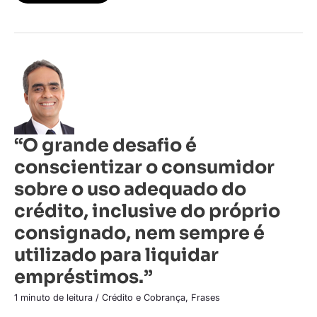
“O
grande
desafio
é
conscientizar
o
consumidor
sobre
“O grande desafio é
o
uso
conscientizar o consumidor
adequado
do
crédito,
sobre o uso adequado do
inclusive
do
crédito, inclusive do próprio
próprio
consignado,
consignado, nem sempre é
nem
sempre
utilizado para liquidar
é
utilizado
empréstimos.”
para
liquidar
empréstimos.”
1 minuto de leitura
/
Crédito e Cobrança
,
Frases