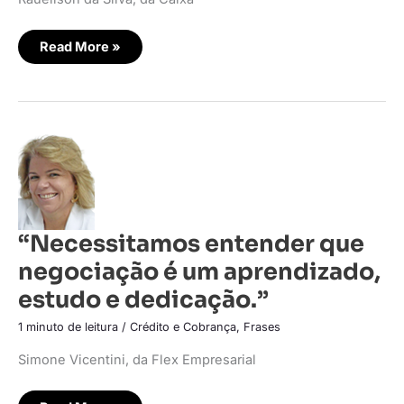
remoto.”
Read More »
“Necessitamos
entender
que
negociação
é
um
aprendizado,
estudo
“Necessitamos entender que
e
dedicação.”
negociação é um aprendizado,
estudo e dedicação.”
1 minuto de leitura
/
Crédito e Cobrança
,
Frases
Simone Vicentini, da Flex Empresarial