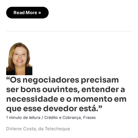
Read More »
“Os
negociadores
precisam
ser
bons
ouvintes,
entender
a
“Os negociadores precisam
necessidade
e
ser bons ouvintes, entender a
o
momento
em
necessidade e o momento em
que
esse
que esse devedor está.”
devedor
está.”
1 minuto de leitura
/
Crédito e Cobrança
,
Frases
Dirlene Costa, da Telecheque