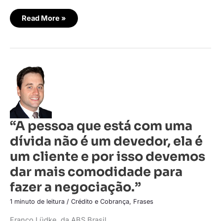
Read More »
“A
pessoa
que
está
com
uma
dívida
não
“A pessoa que está com uma
é
um
dívida não é um devedor, ela é
devedor,
ela
é
um cliente e por isso devemos
um
cliente
dar mais comodidade para
e
por
fazer a negociação.”
isso
devemos
dar
1 minuto de leitura
/
Crédito e Cobrança
,
Frases
mais
comodidade
Franco Lüdke, da ABS Brasil