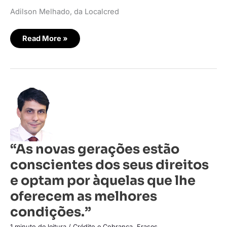
crédito.”
Adilson Melhado, da Localcred
Read More »
“As
novas
gerações
estão
conscientes
dos
seus
direitos
“As novas gerações estão
e
optam
conscientes dos seus direitos
por
àquelas
que
e optam por àquelas que lhe
lhe
oferecem
oferecem as melhores
as
melhores
condições.”
condições.”
1 minuto de leitura
/
Crédito e Cobrança
,
Frases