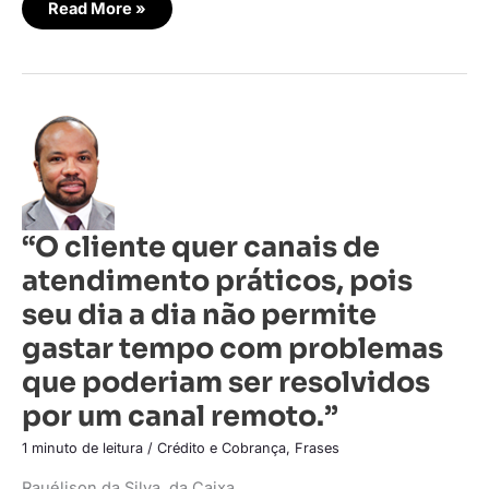
Read More »
“O
cliente
quer
canais
de
atendimento
práticos,
pois
“O cliente quer canais de
seu
dia
atendimento práticos, pois
a
dia
não
seu dia a dia não permite
permite
gastar
gastar tempo com problemas
tempo
com
que poderiam ser resolvidos
problemas
que
por um canal remoto.”
poderiam
ser
resolvidos
1 minuto de leitura
/
Crédito e Cobrança
,
Frases
por
um
canal
Rauélison da Silva, da Caixa