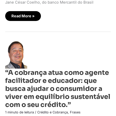
Jane César Coelho, do banco Mercantil do Brasil
Read More »
“A
cobrança
atua
como
agente
facilitador
e
educador:
“A cobrança atua como agente
que
busca
facilitador e educador: que
ajudar
o
consumidor
busca ajudar o consumidor a
a
viver
viver em equilíbrio sustentável
em
equilíbrio
com o seu crédito.”
sustentável
com
o
1 minuto de leitura
/
Crédito e Cobrança
,
Frases
seu