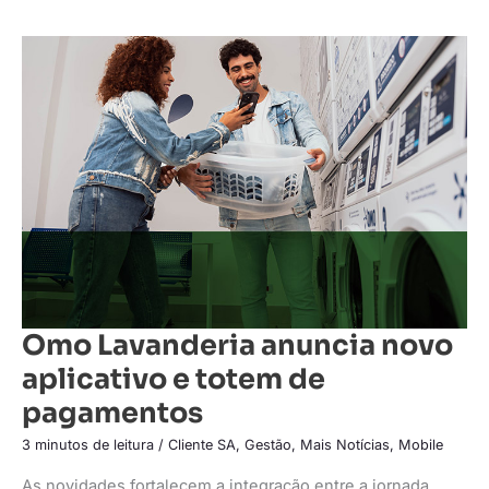
Omo
Lavanderia
anuncia
novo
aplicativo
e
totem
de
pagamentos
Omo Lavanderia anuncia novo
aplicativo e totem de
pagamentos
3 minutos de leitura
/
Cliente SA
,
Gestão
,
Mais Notícias
,
Mobile
As novidades fortalecem a integração entre a jornada