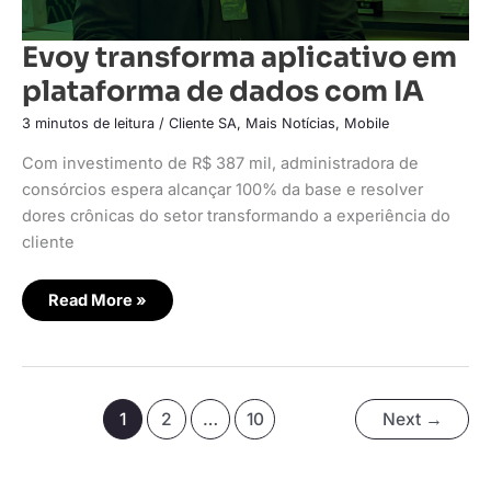
Evoy transforma aplicativo em
plataforma de dados com IA
3 minutos de leitura
/
Cliente SA
,
Mais Notícias
,
Mobile
Com investimento de R$ 387 mil, administradora de
consórcios espera alcançar 100% da base e resolver
dores crônicas do setor transformando a experiência do
cliente
Read More »
1
2
…
10
Next
→