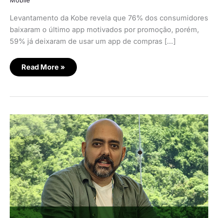
Mobile
Levantamento da Kobe revela que 76% dos consumidores
baixaram o último app motivados por promoção, porém,
59% já deixaram de usar um app de compras […]
Read More »
Faz
sentido
investir
em
app
personalizado
de
e-
commerce?