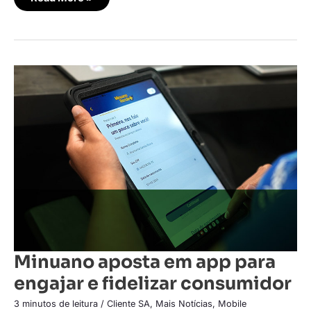
Minuano
aposta
em
app
para
engajar
e
fidelizar
consumidor
Minuano aposta em app para
engajar e fidelizar consumidor
3 minutos de leitura
/
Cliente SA
,
Mais Notícias
,
Mobile