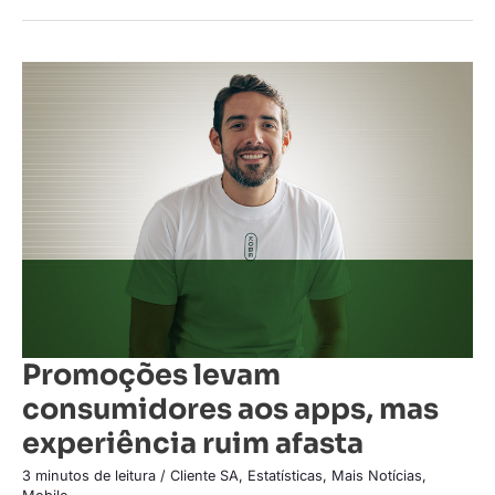
Promoções
levam
consumidores
aos
apps,
mas
experiência
ruim
afasta
Promoções levam
consumidores aos apps, mas
experiência ruim afasta
3 minutos de leitura
/
Cliente SA
,
Estatísticas
,
Mais Notícias
,