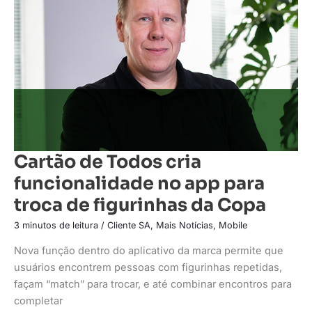
funcionalidade
no
app
para
troca
de
figurinhas
da
Copa
Cartão de Todos cria
funcionalidade no app para
troca de figurinhas da Copa
3 minutos de leitura
/
Cliente SA
,
Mais Notícias
,
Mobile
Nova função dentro do aplicativo da marca permite que
usuários encontrem pessoas com figurinhas repetidas,
façam “match” para trocar, e até combinar encontros para
completar