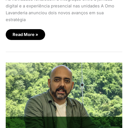
digital e a experiência presencial nas unidades A Omo
Lavanderia anunciou dois novos avanços em sua
estratégia
Read More »
Shopping
Apps
2026:
inteligência
passa
a
ditar
as
regras
do
jogo