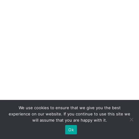
n
tr
a
d
a
n
o
c
ol
a
b
o
We use cookies to ensure that we give you the best
ra
experience on our website. If you continue to use this site we
d
will assume that you are happy with it.
o
Ok
r