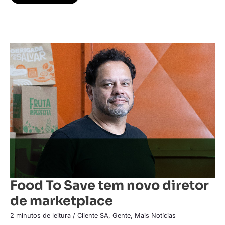
Food
To
Save
tem
novo
diretor
de
marketplace
Food To Save tem novo diretor
de marketplace
2 minutos de leitura
/
Cliente SA
,
Gente
,
Mais Notícias