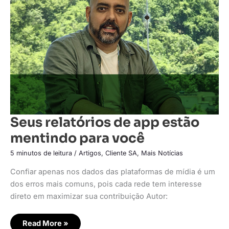
app
estão
mentindo para
você
Seus relatórios de app estão
mentindo para você
5 minutos de leitura
/
Artigos
,
Cliente SA
,
Mais Notícias
Confiar apenas nos dados das plataformas de mídia é um
dos erros mais comuns, pois cada rede tem interesse
direto em maximizar sua contribuição Autor:
Read More »