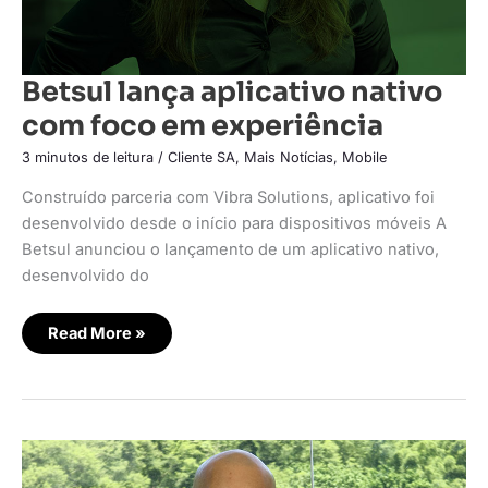
Betsul lança aplicativo nativo
com foco em experiência
3 minutos de leitura
/
Cliente SA
,
Mais Notícias
,
Mobile
Construído parceria com Vibra Solutions, aplicativo foi
desenvolvido desde o início para dispositivos móveis A
Betsul anunciou o lançamento de um aplicativo nativo,
desenvolvido do
Read More »
Seus
relatórios
de