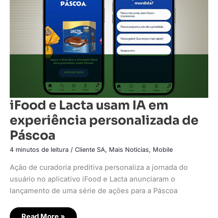
em
experiência
personalizada
de
Páscoa
iFood e Lacta usam IA em
experiência personalizada de
Páscoa
4 minutos de leitura
/
Cliente SA
,
Mais Notícias
,
Mobile
Ação de curadoria preditiva personaliza a jornada do
usuário no aplicativo iFood e Lacta anunciaram o
lançamento de uma série de ações para a Páscoa
Read More »