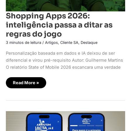
Shopping Apps 2026:
inteligência passa a ditar as
regras do jogo
3 minutos de leitura
/
Artigos
,
Cliente SA
,
Destaque
Personalização baseada em dados e IA deixou de ser
diferencial e virou pré-requisito Autor: Guilherme Martins
O relatório State of Mobile 2026 escancara uma verdade
Read More »
iFood
e
Lacta
usam
IA