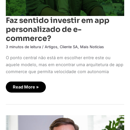
Faz sentido investir em app
personalizado de e-
commerce?
3 minutos de leitura
/
Artigos
,
Cliente SA
,
Mais Notícias
O ponto central não está em escolher entre este ou
aquele modelo, mas em encontrar uma arquitetura de app
commerce que permita velocidade com autonomia
Read More »
Cartão
de
Todos
cria