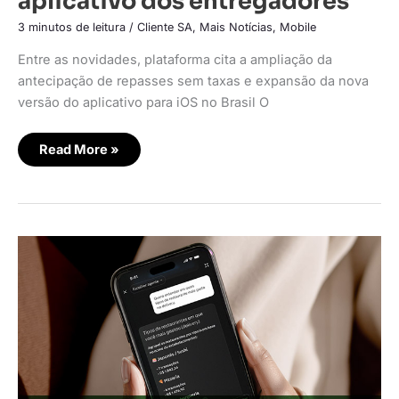
aplicativo dos entregadores
3 minutos de leitura
/
Cliente SA
,
Mais Notícias
,
Mobile
Entre as novidades, plataforma cita a ampliação da
antecipação de repasses sem taxas e expansão da nova
versão do aplicativo para iOS no Brasil O
Read More »
C6
lança
funcionalidade
com
IA
para
cliente
‘conversar’
com
fatura
do
cartão