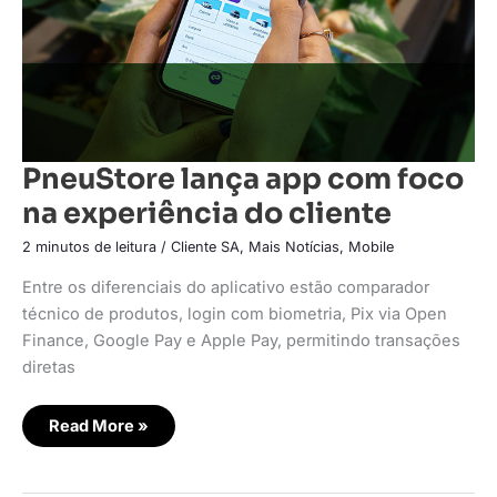
PneuStore lança app com foco
na experiência do cliente
2 minutos de leitura
/
Cliente SA
,
Mais Notícias
,
Mobile
Entre os diferenciais do aplicativo estão comparador
técnico de produtos, login com biometria, Pix via Open
Finance, Google Pay e Apple Pay, permitindo transações
diretas
Read More »