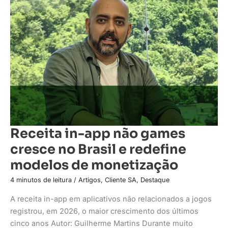
app
não
games
cresce
no
Brasil
e
redefine
modelos
de
monetização
Receita in-app não games
cresce no Brasil e redefine
modelos de monetização
4 minutos de leitura
/
Artigos
,
Cliente SA
,
Destaque
A receita in-app em aplicativos não relacionados a jogos
registrou, em 2026, o maior crescimento dos últimos
cinco anos Autor: Guilherme Martins Durante muito