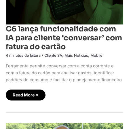
C6 lança funcionalidade com
IA para cliente ‘conversar’ com
fatura do cartão
4 minutos de leitura
/
Cliente SA
,
Mais Notícias
,
Mobile
Ferramenta permite conversar com a conta corrente e
com a fatura do cartão para analisar gastos, identificar
padrões de consumo e facilitar o planejamento financeiro
Read More »
Receita
in-