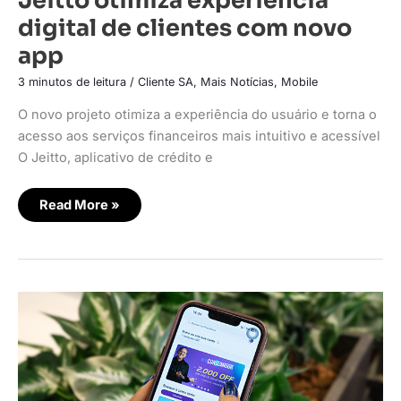
digital de clientes com novo
app
3 minutos de leitura
/
Cliente SA
,
Mais Notícias
,
Mobile
O novo projeto otimiza a experiência do usuário e torna o
acesso aos serviços financeiros mais intuitivo e acessível
O Jeitto, aplicativo de crédito e
Read More »
PneuStore
lança
app
com
foco
na
experiência
do
cliente