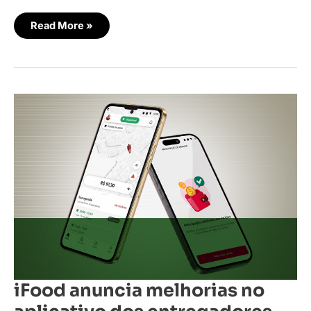
Read More »
iFood
anuncia
melhorias
no
aplicativo
dos
entregadores
iFood anuncia melhorias no