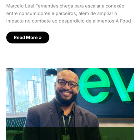
Marcelo Leal Fernandes chega para escalar a conexão
entre consumidores e parceiros, além de ampliar o
impacto no combate ao desperdício de alimentos A Food
Read More »
Evoy
transforma
aplicativo
em
plataforma
de
dados
com
IA