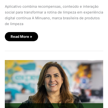
Aplicativo combina recompensas, conteúdo e interação
social para transformar a rotina de limpeza em experiência
digital contínua A Minuano, marca brasileira de produtos
de limpeza
Read More »
Betsul
lança
aplicativo
nativo
com
foco
em
experiência