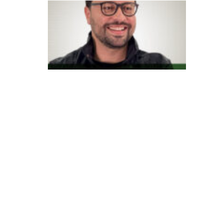
A
p
r
of
i
s
si
o
n
al
iz
a
ç
ã
o
d