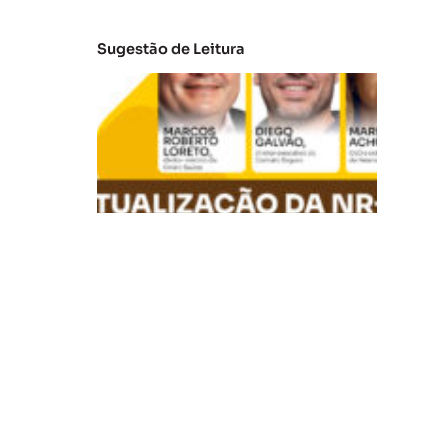
Sugestão de Leitura
A
t
u
al
iz
a
ç
ã
o
d
a
N
R