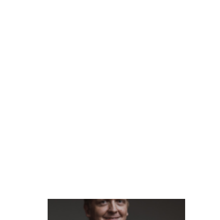
p
e
ri
ê
n
ci
a
d
o
cl
ie
n
t
e
L
at