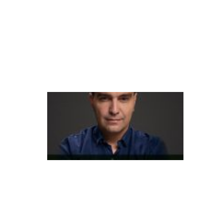
o
n
ô
m
ic
o
A
t
e
n
di
m
e
n
t