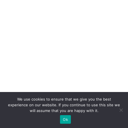
n
ci
a
m
p
ar
c
e
ri
a
p
ar
We use cookies to ensure that we give you the best
a
experience on our website. If you continue to use this site we
will assume that you are happy with it.
a
Ok
c
ú