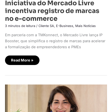
Iniciativa do Mercado Livre
incentiva registro de marcas
no e-commerce
3 minutos de leitura
/
Cliente SA
,
E-Business
,
Mais Notícias
Em parceria com a TMKonnect, o Mercado Livre lança IP
Booster, que simplifica o registro de marcas para acelerar
a formalização de empreendedores e PMEs
Read More »
Maioria
dos
brasileiros
tem
entrega
rápida
como
prioridade