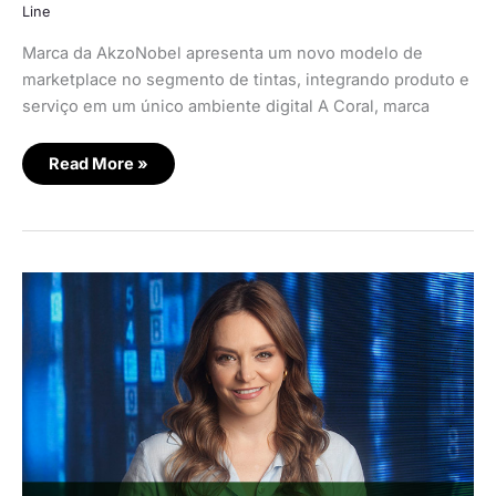
Line
Marca da AkzoNobel apresenta um novo modelo de
marketplace no segmento de tintas, integrando produto e
serviço em um único ambiente digital A Coral, marca
Read More »
Um
terço
dos
super-
ricos
compram
pouco
ou
nada
on-
line