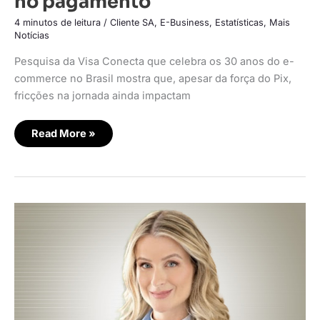
no pagamento
4 minutos de leitura
/
Cliente SA
,
E-Business
,
Estatísticas
,
Mais
Notícias
Pesquisa da Visa Conecta que celebra os 30 anos do e-
commerce no Brasil mostra que, apesar da força do Pix,
fricções na jornada ainda impactam
Read More »
Loggi
lança
experiência
self-
service
voltada
para
PMEs