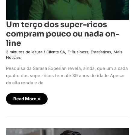
Um terço dos super-ricos
compram pouco ou nada on-
line
3 minutos de leitura
/
Cliente SA
,
E-Business
,
Estatísticas
,
Mais
Notícias
Pesquisa da Serasa Experian revela, ainda, que um a cada
quatro dos super-ricos tem até 39 anos de idade Apesar
da alta renda e da
Read More »
Mastercard
e