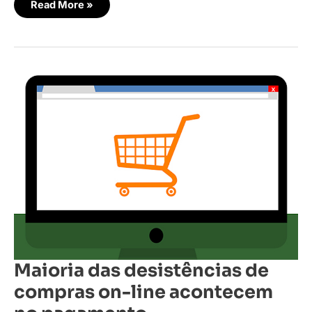
Read More »
Maioria
das
desistências
de
compras
on-
line
acontecem
no
pagamento
Maioria das desistências de
compras on-line acontecem