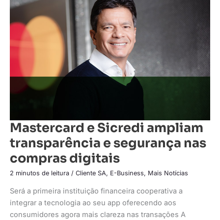
Sicredi
ampliam
transparência
e
segurança
nas
compras
digitais
Mastercard e Sicredi ampliam
transparência e segurança nas
compras digitais
2 minutos de leitura
/
Cliente SA
,
E-Business
,
Mais Notícias
Será a primeira instituição financeira cooperativa a
integrar a tecnologia ao seu app oferecendo aos
consumidores agora mais clareza nas transações A