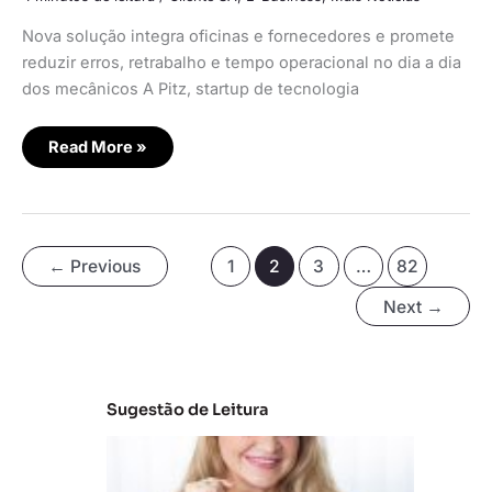
Nova solução integra oficinas e fornecedores e promete
reduzir erros, retrabalho e tempo operacional no dia a dia
dos mecânicos A Pitz, startup de tecnologia
Read More »
←
Previous
1
2
3
…
82
Next
→
Sugestão de Leitura
C
la