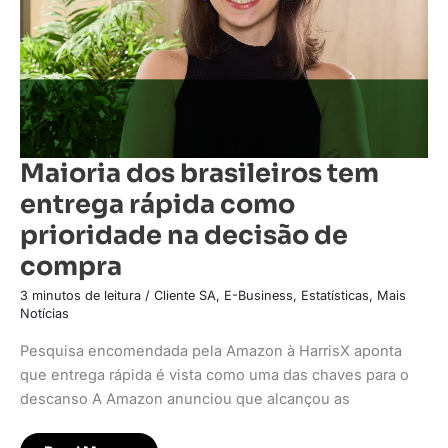
na
decisão
de
compra
Maioria dos brasileiros tem
entrega rápida como
prioridade na decisão de
compra
3 minutos de leitura
/
Cliente SA
,
E-Business
,
Estatísticas
,
Mais
Notícias
Pesquisa encomendada pela Amazon à HarrisX aponta
que entrega rápida é vista como uma das chaves para o
descanso A Amazon anunciou que alcançou as