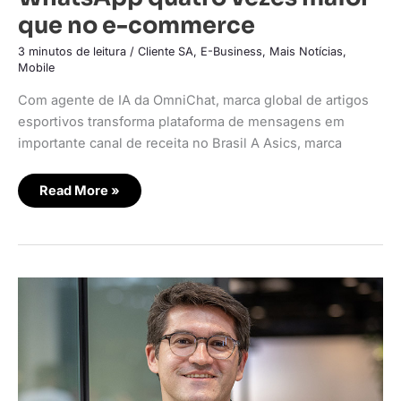
que no e-commerce
3 minutos de leitura
/
Cliente SA
,
E-Business
,
Mais Notícias
,
Mobile
Com agente de IA da OmniChat, marca global de artigos
esportivos transforma plataforma de mensagens em
importante canal de receita no Brasil A Asics, marca
Read More »
Do
morango
do
amor
ao
esporte:
o
que
liderou
as