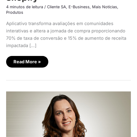
4 minutos de leitura
/
Cliente SA
,
E-Business
,
Mais Notícias
,
Produtos
Aplicativo transforma avaliações em comunidades
interativas e altera a jornada de compra proporcionando
70% de taxa de conversão e 15% de aumento de receita
impactada […]
Read More »
Marketplace
da
Amazon
recebe
Casas
Bahia