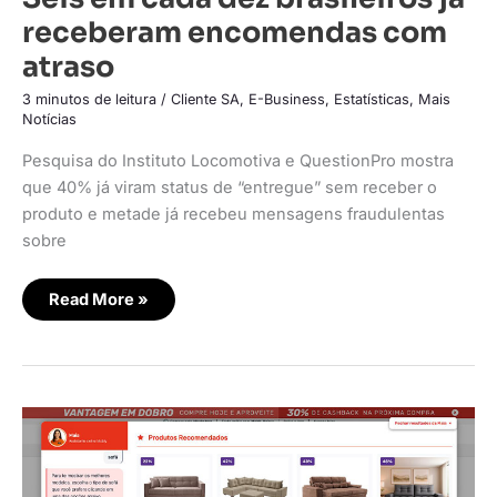
receberam encomendas com
atraso
3 minutos de leitura
/
Cliente SA
,
E-Business
,
Estatísticas
,
Mais
Notícias
Pesquisa do Instituto Locomotiva e QuestionPro mostra
que 40% já viram status de “entregue” sem receber o
produto e metade já recebeu mensagens fraudulentas
sobre
Read More »
Mobly
aumenta
em
10
vezes
a