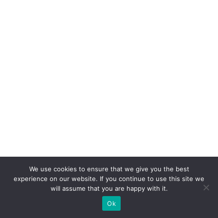
ie
n
t
e
c
o
m
o
fo
r
ç
a
d
We use cookies to ensure that we give you the best
e
experience on our website. If you continue to use this site we
will assume that you are happy with it.
e
Ok
x