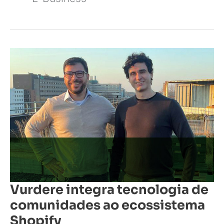
Vurdere
integra
tecnologia
de
comunidades
ao
ecossistema
Shopify
Vurdere integra tecnologia de
comunidades ao ecossistema
Shopify