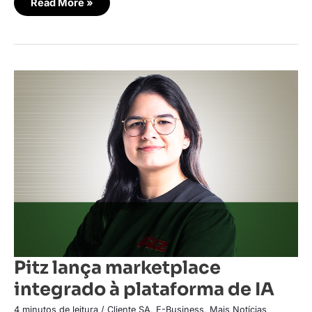
Read More »
Pitz
lança
marketplace
integrado
à
plataforma
de
IA
Pitz lança marketplace
integrado à plataforma de IA
4 minutos de leitura
/
Cliente SA
,
E-Business
,
Mais Notícias