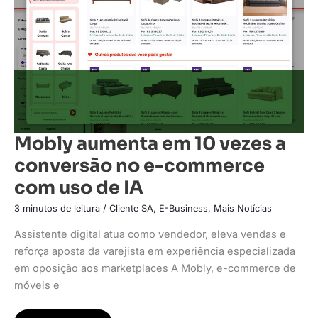
conversão
no
e-
commerce
com
uso
de
IA
Mobly aumenta em 10 vezes a
conversão no e-commerce
com uso de IA
3 minutos de leitura
/
Cliente SA
,
E-Business
,
Mais Notícias
Assistente digital atua como vendedor, eleva vendas e
reforça aposta da varejista em experiência especializada
em oposição aos marketplaces A Mobly, e-commerce de
móveis e