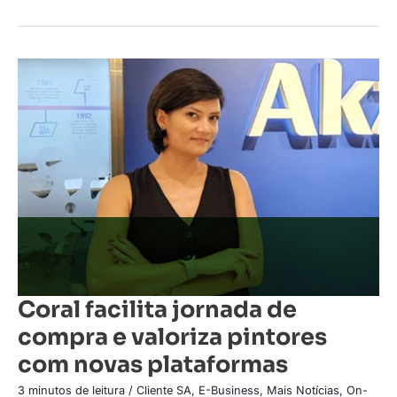
Coral
facilita
jornada
de
compra
e
valoriza
pintores
com
novas
plataformas
Coral facilita jornada de
compra e valoriza pintores
com novas plataformas
3 minutos de leitura
/
Cliente SA
,
E-Business
,
Mais Notícias
,
On-