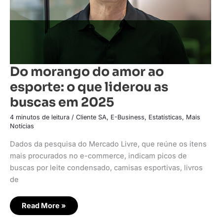
buscas
em
2025
Do morango do amor ao
esporte: o que liderou as
buscas em 2025
4 minutos de leitura
/
Cliente SA
,
E-Business
,
Estatísticas
,
Mais
Notícias
Dados da pesquisa do Mercado Livre, que reúne os itens
mais procurados no e-commerce, indicam picos de
buscas por leite condensado, camisas esportivas, livros
de
Read More »