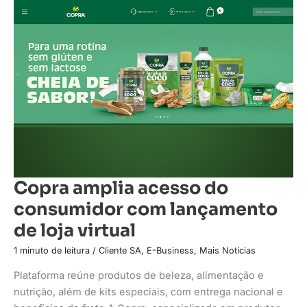
amplia
acesso
do
consumidor
com
lançamento
de
loja
virtual
Copra amplia acesso do
consumidor com lançamento
de loja virtual
1 minuto de leitura
/
Cliente SA
,
E-Business
,
Mais Notícias
Plataforma reúne produtos de beleza, alimentação e
nutrição, além de kits especiais, com entrega nacional e