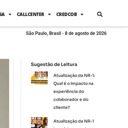
i
c
i
u
n
s
l
e
t
t
k
t
e
b
t
u
e
a
SA
CALLCENTER
CREDCOB
o
e
b
d
g
o
r
e
i
r
k
n
a
m
São Paulo, Brasil - 8 de agosto de 2026
Sugestão de Leitura
Atualização da NR-1:
Qual é o impacto na
experiência do
colaborador e do
cliente?
Atualização da NR-1