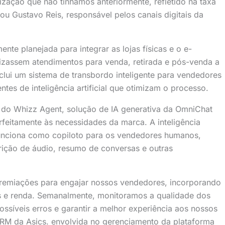
ização que não tínhamos anteriormente, refletido na taxa
 Gustavo Reis, responsável pelos canais digitais da
te planejada para integrar as lojas físicas e o e-
izassem atendimentos para venda, retirada e pós-venda a
clui um sistema de transbordo inteligente para vendedores
tes de inteligência artificial que otimizam o processo.
 do Whizz Agent, solução de IA generativa da OmniChat
feitamente às necessidades da marca. A inteligência
 funciona como copiloto para os vendedores humanos,
rição de áudio, resumo de conversas e outras
remiações para engajar nossos vendedores, incorporando
s e renda. Semanalmente, monitoramos a qualidade dos
possíveis erros e garantir a melhor experiência aos nossos
e CRM da Asics. envolvida no gerenciamento da plataforma