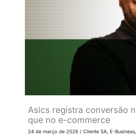
Asics registra conversão 
que no e-commerce
24 de março de 2026
/
Cliente SA
,
E-Business