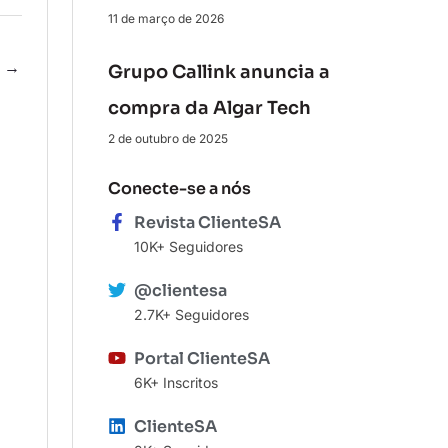
11 de março de 2026
e
→
Grupo Callink anuncia a
compra da Algar Tech
2 de outubro de 2025
Conecte-se a nós
Revista ClienteSA
10K+ Seguidores
@clientesa
2.7K+ Seguidores
Portal ClienteSA
6K+ Inscritos
ClienteSA