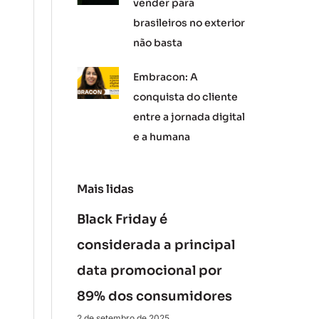
vender para
brasileiros no exterior
não basta
Embracon: A
conquista do cliente
entre a jornada digital
e a humana
Mais lidas
Black Friday é
considerada a principal
data promocional por
89% dos consumidores
2 de setembro de 2025