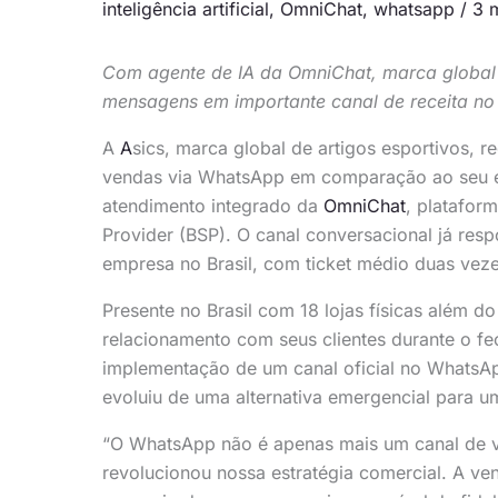
inteligência artificial
,
OmniChat
,
whatsapp
/
3 m
Com agente de IA da OmniChat, marca global 
mensagens em importante canal de receita no 
A
A
sics, marca global de artigos esportivos, 
vendas via WhatsApp em comparação ao seu e
atendimento integrado da
OmniChat
, platafor
Provider (BSP). O canal conversacional já re
empresa no Brasil, com ticket médio duas vez
Presente no Brasil com 18 lojas físicas além 
relacionamento com seus clientes durante o f
implementação de um canal oficial no WhatsAp
evoluiu de uma alternativa emergencial para u
“O WhatsApp não é apenas mais um canal de v
revolucionou nossa estratégia comercial. A ve