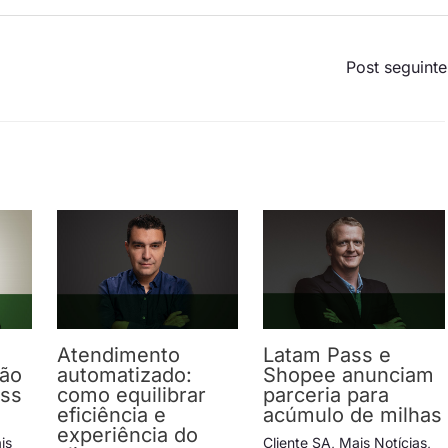
Post seguint
Atendimento
Latam Pass e
ção
automatizado:
Shopee anunciam
ess
como equilibrar
parceria para
eficiência e
acúmulo de milhas
experiência do
is
Cliente SA
,
Mais Notícias
,