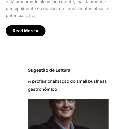
está procurando alcançar a mente, mas também e
principalmente o coração, de seus clientes atuais e
potenciais, […]
Read More »
Sugestão de Leitura
A profissionalização do small business
gastronômico
L
at
a
m