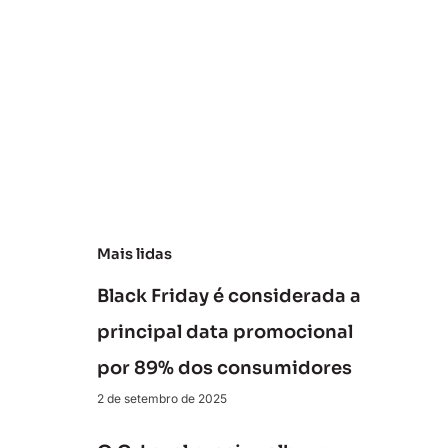
ra
n
ar
ra
ti
v
a
Mais lidas
Black Friday é considerada a
principal data promocional
por 89% dos consumidores
2 de setembro de 2025