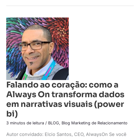
Falando
ao
coração:
como
a
Always
On
transforma
dados
em
narrativas
visuais
(power
bi)
Falando ao coração: como a
Always On transforma dados
em narrativas visuais (power
bi)
3 minutos de leitura
/
BLOG
,
Blog Marketing de Relacionamento
Autor convidado: Elcio Santos, CEO, AlwaysOn Se você