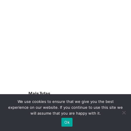
e
e
x
p
a
n
s
ã
o
Mais lidas
We use cookies to ensure that we give you the best
Black Friday é considerada a
experience on our website. If you continue to use this site we
will assume that you are happy with it.
principal data promocional
Ok
por 89% dos consumidores