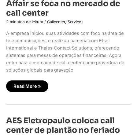
Affair
Affair se foca no mercado de
se
foca
call center
no
mercado
de
2 minutos de leitura
/
Callcenter
,
Serviços
call
center
A empresa iniciou suas atividades com foco na área de
telecomunicações, e realizou parceria com Etrali
International e Thales Contact Solutions, oferecendo
sistemas para mesas de operações financeiras. Agora,
entra para o mercado de call center como provedora de
soluções globais para gravação
Read More »
AES
AES Eletropaulo coloca call
Eletropaulo
coloca
center de plantão no feriado
call
center