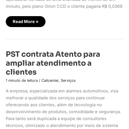
minuto, pelo plano Orion CCD o cliente pagaria R$ 0,0369
Read More »
PST
PST contrata Atento para
contrata
Atento
ampliar atendimento a
para
ampliar
clientes
atendimento
a
clientes
1 minuto de leitura
/
Callcenter
,
Serviços
A empresa, especializada em alarmes automotivos, visa
melhorar a qualidade dos serviços para continuar
oferecendo aos clientes, além de tecnologia no
desenvolvimento de produtos, comodidade e segurança.
Para tanto será duplicada a equipe de consultores
técnicos, otimizado o atendimento por meio de sistema