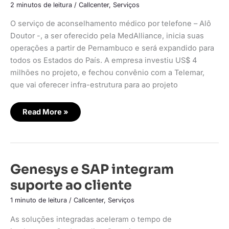
janeiro
2 minutos de leitura
/
Callcenter
,
Serviços
O serviço de aconselhamento médico por telefone – Alô
Doutor -, a ser oferecido pela MedAlliance, inicia suas
operações a partir de Pernambuco e será expandido para
todos os Estados do País. A empresa investiu US$ 4
milhões no projeto, e fechou convênio com a Telemar,
que vai oferecer infra-estrutura para ao projeto
Read More »
Genesys
Genesys e SAP integram
e
SAP
suporte ao cliente
integram
suporte
ao
1 minuto de leitura
/
Callcenter
,
Serviços
cliente
As soluções integradas aceleram o tempo de