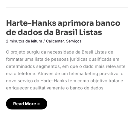
Harte-
Harte-Hanks aprimora banco
Hanks
aprimora
de dados da Brasil Listas
banco
de
dados
2 minutos de leitura
/
Callcenter
,
Serviços
da
Brasil
O projeto surgiu da necessidade da Brasil Listas de
Listas
formatar uma lista de pessoas jurídicas qualificada em
determinados segmentos, em que o dado mais relevante
era o telefone. Através de um telemarketing pró-ativo, o
novo serviço da Harte-Hanks tem como objetivo tratar e
enriquecer qualitativamente o banco de dados
Read More »