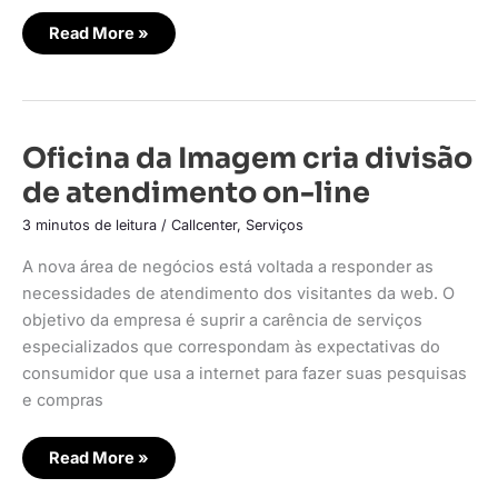
Read More »
Oficina
Oficina da Imagem cria divisão
da
Imagem
de atendimento on-line
cria
divisão
de
3 minutos de leitura
/
Callcenter
,
Serviços
atendimento
on-
A nova área de negócios está voltada a responder as
line
necessidades de atendimento dos visitantes da web. O
objetivo da empresa é suprir a carência de serviços
especializados que correspondam às expectativas do
consumidor que usa a internet para fazer suas pesquisas
e compras
Read More »