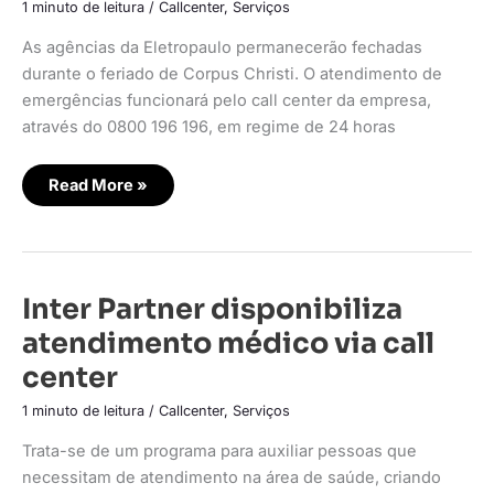
de
1 minuto de leitura
/
Callcenter
,
Serviços
plantão
no
As agências da Eletropaulo permanecerão fechadas
feriado
durante o feriado de Corpus Christi. O atendimento de
emergências funcionará pelo call center da empresa,
através do 0800 196 196, em regime de 24 horas
Read More »
Inter
Inter Partner disponibiliza
Partner
disponibiliza
atendimento médico via call
atendimento
médico
center
via
call
center
1 minuto de leitura
/
Callcenter
,
Serviços
Trata-se de um programa para auxiliar pessoas que
necessitam de atendimento na área de saúde, criando