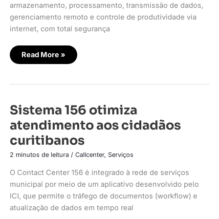
armazenamento, processamento, transmissão de dados,
gerenciamento remoto e controle de produtividade via
internet, com total segurança
Read More »
Sistema
Sistema 156 otimiza
156
otimiza
atendimento aos cidadãos
atendimento
aos
curitibanos
cidadãos
curitibanos
2 minutos de leitura
/
Callcenter
,
Serviços
O Contact Center 156 é integrado à rede de serviços
municipal por meio de um aplicativo desenvolvido pelo
ICI, que permite o tráfego de documentos (workflow) e
atualização de dados em tempo real