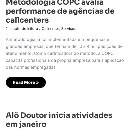
Metodologia COPC avalia
COPC
avalia
performance de agências de
performance
de
callcenters
agências
de
callcenters
1 minuto de leitura
/
Callcenter
,
Serviços
A metodologia já foi implementada em pequenas e
grandes empresas, que tenham de 10 a 4 mil posições de
atendimento. Como certificadora do método, a COPC
capacita profissionais da própria empresa para a aplicação
das normas empregadas
Read More »
Alô
Alô Doutor inicia atividades
Doutor
inicia
em janeiro
atividades
em