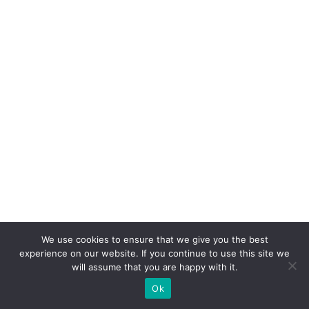
s
e
p
ar
a
V
ol
k
s
w
a
g
e
We use cookies to ensure that we give you the best
n
experience on our website. If you continue to use this site we
will assume that you are happy with it.
D
Ok
o