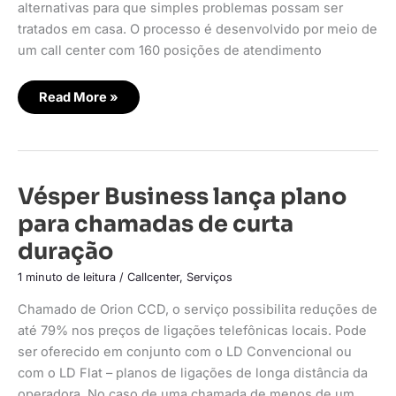
alternativas para que simples problemas possam ser
tratados em casa. O processo é desenvolvido por meio de
um call center com 160 posições de atendimento
Read More »
Vésper
Vésper Business lança plano
Business
lança
para chamadas de curta
plano
para
duração
chamadas
de
curta
1 minuto de leitura
/
Callcenter
,
Serviços
duração
Chamado de Orion CCD, o serviço possibilita reduções de
até 79% nos preços de ligações telefônicas locais. Pode
ser oferecido em conjunto com o LD Convencional ou
com o LD Flat – planos de ligações de longa distância da
operadora. No caso de uma chamada de menos de um