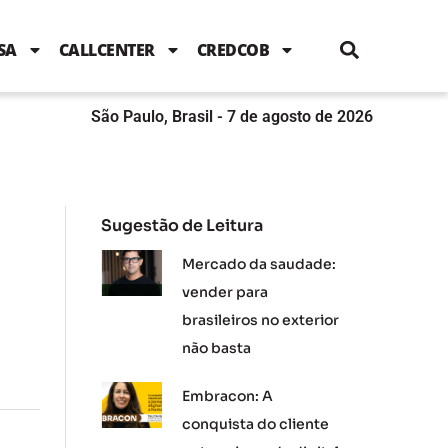
i
c
i
u
n
s
l
e
t
t
k
t
e
b
t
u
e
a
SA
CALLCENTER
CREDCOB
o
e
b
d
g
o
r
e
i
r
k
n
a
m
São Paulo, Brasil - 7 de agosto de 2026
Sugestão de Leitura
Mercado da saudade:
vender para
brasileiros no exterior
não basta
Embracon: A
conquista do cliente