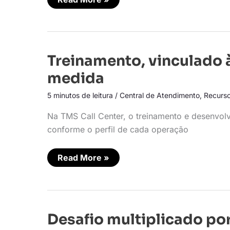
Treinamento,
Treinamento, vinculado 
vinculado
à
medida
qualidade,
também
5 minutos de leitura
/
Central de Atendimento
,
Recurs
é
sob
medida
Na TMS Call Center, o treinamento e desenvolv
conforme o perfil de cada operação
Read More »
Desafio
Desafio multiplicado por
multiplicado