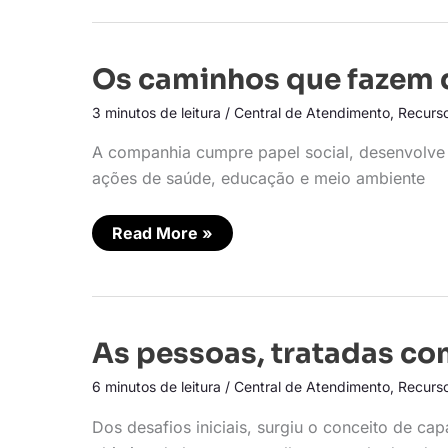
Os
Os caminhos que fazem 
caminhos
que
3 minutos de leitura
/
Central de Atendimento
,
Recurs
fazem
diferença
A companhia cumpre papel social, desenvolve o 
ações de saúde, educação e meio ambiente
Read More »
As
As pessoas, tratadas c
pessoas,
tratadas
6 minutos de leitura
/
Central de Atendimento
,
Recurs
como
patrimônio
da
Dos desafios iniciais, surgiu o conceito de 
empresa