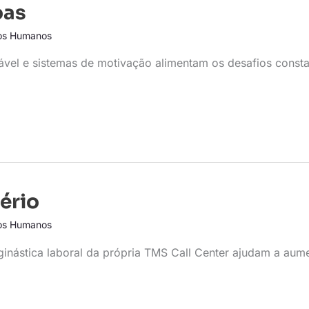
oas
os Humanos
ável e sistemas de motivação alimentam os desafios const
sério
os Humanos
e ginástica laboral da própria TMS Call Center ajudam a aum