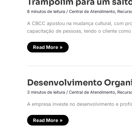
Trampolim para um salto
para
um
8 minutos de leitura
/
Central de Atendimento
,
Recurs
salto
qualitativo
A CBCC apostou na mudança cultural, com pro
capacitação de pessoas, tendo o cliente como 
Read More »
Desenvolvimento
Desenvolvimento Organi
Organizacional
3 minutos de leitura
/
Central de Atendimento
,
Recurs
A empresa investe no desenvolvimento e profis
Read More »