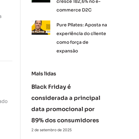
cresce 182,6% no e-
commerce D2C
a
Pure Pilates: Aposta na
experiência do cliente
como força de
expansão
Mais lidas
Black Friday é
considerada a principal
cado
data promocional por
89% dos consumidores
2 de setembro de 2025