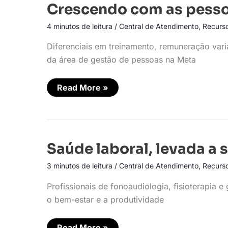
Crescendo
Crescendo com as pess
com
as
4 minutos de leitura
/
Central de Atendimento
,
Recurs
pessoas
Diferenciais em treinamento, remuneração vari
da área de gestão de pessoas na Meta
Read More »
Saúde
Saúde laboral, levada a 
laboral,
levada
3 minutos de leitura
/
Central de Atendimento
,
Recurs
a
sério
Profissionais de fonoaudiologia, fisioterapia 
o bem-estar e a produtividade
Read More »