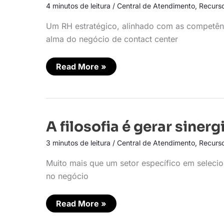
por
4 minutos de leitura
/
Central de Atendimento
,
Recurs
8
mil
vezes
Um RH estratégico, alinhado com as competênc
alma do negócio de contact center
Read More »
A
A filosofia é gerar siner
filosofia
é
3 minutos de leitura
/
Central de Atendimento
,
Recurs
gerar
sinergia
em
Muito mais que um setor específico em selecio
busca
no negócio
de
resultado
Read More »