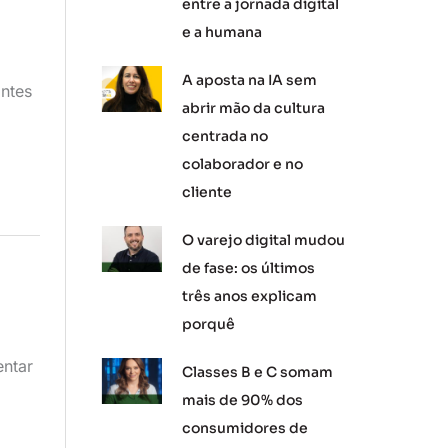
entre a jornada digital
e a humana
A aposta na IA sem
antes
abrir mão da cultura
centrada no
colaborador e no
cliente
O varejo digital mudou
de fase: os últimos
três anos explicam
porquê
entar
Classes B e C somam
mais de 90% dos
consumidores de