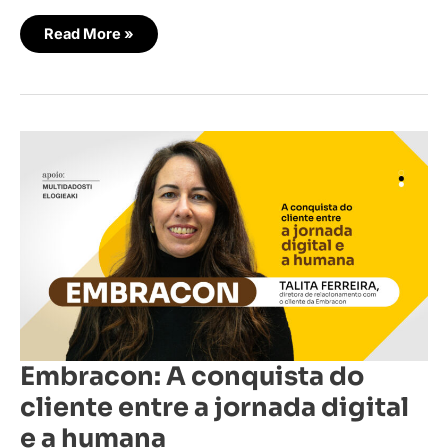
Read More »
Embracon:
A
conquista
do
cliente
entre
a
jornada
digital
e
a
humana
Embracon: A conquista do
cliente entre a jornada digital
e a humana