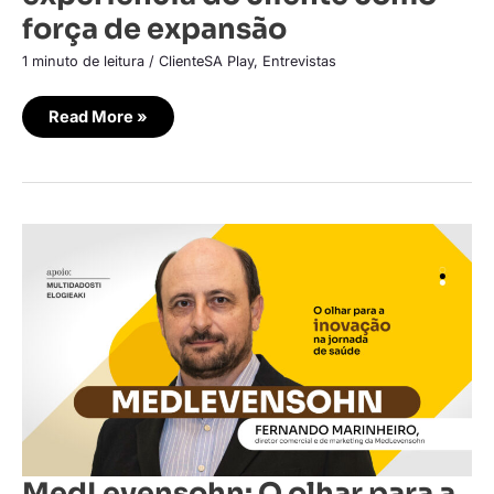
força de expansão
1 minuto de leitura
/
ClienteSA Play
,
Entrevistas
Read More »
MedLevensohn:
O
olhar
para
a
inovação
na
jornada
de
saúde
MedLevensohn: O olhar para a