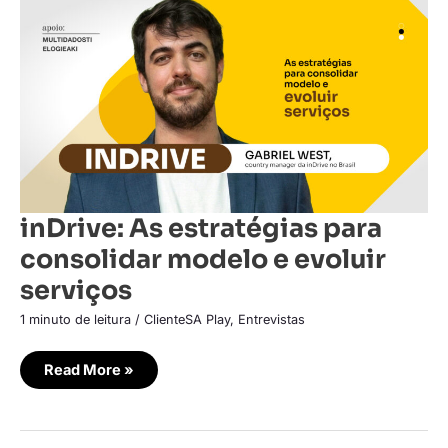
As
estratégias
para
consolidar
modelo
e
evoluir
serviços
inDrive: As estratégias para
consolidar modelo e evoluir
serviços
1 minuto de leitura
/
ClienteSA Play
,
Entrevistas
Read More »