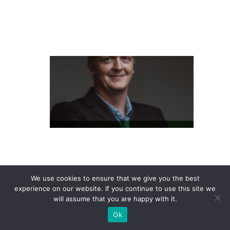
n
t
e
L
at
a
m
P
a
s
s
e
We use cookies to ensure that we give you the best
experience on our website. If you continue to use this site we
S
will assume that you are happy with it.
h
Ok
o