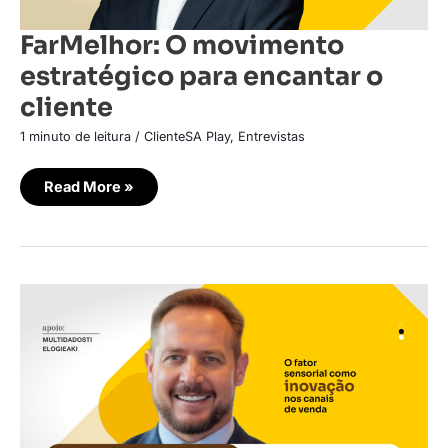
FarMelhor: O movimento
estratégico para encantar o
cliente
1 minuto de leitura
/
ClienteSA Play
,
Entrevistas
Read More »
Casa
K&M:
O
fator
sensorial
como
inovação
nos
canais
de
venda