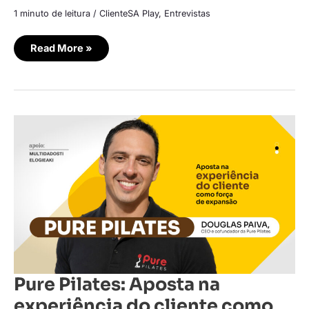
1 minuto de leitura
/
ClienteSA Play
,
Entrevistas
Read More »
Pure
Pilates:
Aposta
na
experiência
do
cliente
como
força
de
expansão
Pure Pilates: Aposta na
experiência do cliente como