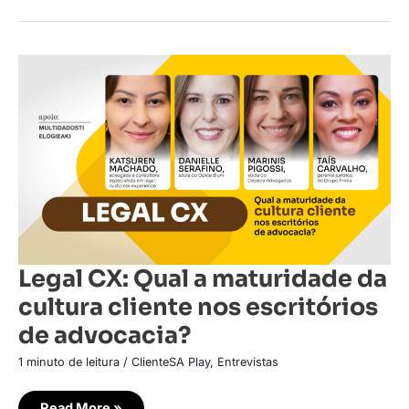
Legal
CX:
Qual
a
maturidade
da
cultura
cliente
nos
escritórios
de
advocacia?
Legal CX: Qual a maturidade da
cultura cliente nos escritórios
de advocacia?
1 minuto de leitura
/
ClienteSA Play
,
Entrevistas
Read More »