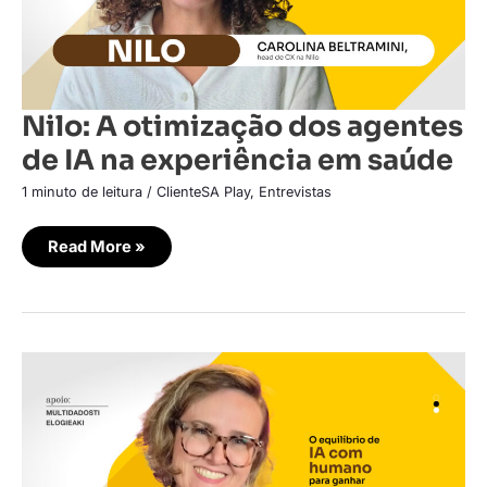
em
saúde
Nilo: A otimização dos agentes
de IA na experiência em saúde
1 minuto de leitura
/
ClienteSA Play
,
Entrevistas
Read More »
Hero
Seguros:
O
equilíbrio
de
IA
com
humano
para