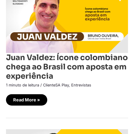
chega
ao
Brasil
com
aposta
em
experiência
Juan Valdez: Ícone colombiano
chega ao Brasil com aposta em
experiência
1 minuto de leitura
/
ClienteSA Play
,
Entrevistas
Read More »
inDrive: