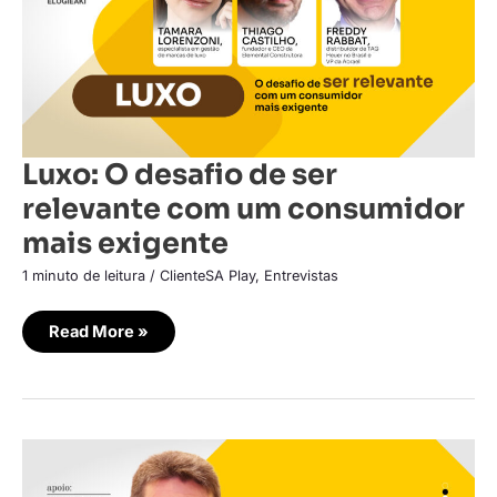
com
um
consumidor
mais
exigente
Luxo: O desafio de ser
relevante com um consumidor
mais exigente
1 minuto de leitura
/
ClienteSA Play
,
Entrevistas
Read More »
Juan
Valdez:
Ícone
colombiano