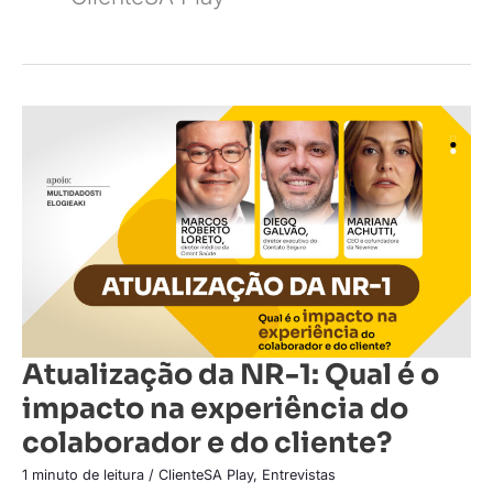
Atualização
da
NR-
1:
Qual
é
o
impacto
na
experiência
do
colaborador
e
do
cliente?
Atualização da NR-1: Qual é o
impacto na experiência do
colaborador e do cliente?
1 minuto de leitura
/
ClienteSA Play
,
Entrevistas