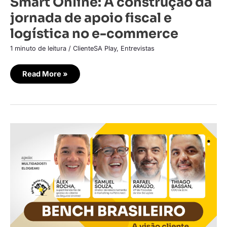
Smart Online: A construção da
jornada de apoio fiscal e
logística no e-commerce
1 minuto de leitura
/
ClienteSA Play
,
Entrevistas
Read More »
Bench
brasileiro:
A
visão
cliente
que
vale
ouro