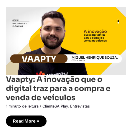
Vaapty:
A
inovação
que
o
digital
traz
para
a
compra
e
venda
de
veículos
Vaapty: A inovação que o
digital traz para a compra e
venda de veículos
1 minuto de leitura
/
ClienteSA Play
,
Entrevistas
Read More »