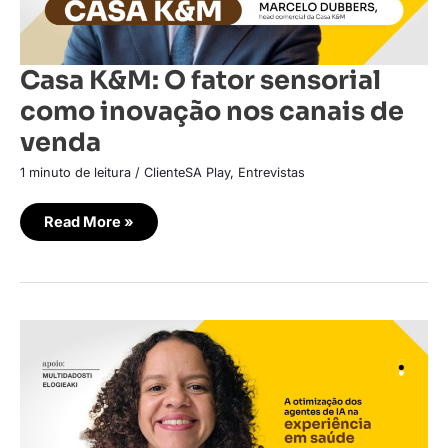
Casa K&M: O fator sensorial
como inovação nos canais de
venda
1 minuto de leitura
/
ClienteSA Play
,
Entrevistas
Read More »
Nilo:
A
otimização
dos
agentes
de
IA
na
experiência