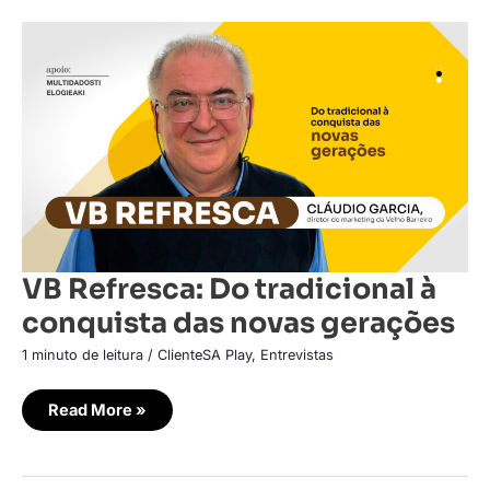
VB
Refresca:
Do
tradicional
à
conquista
das
novas
gerações
VB Refresca: Do tradicional à
conquista das novas gerações
1 minuto de leitura
/
ClienteSA Play
,
Entrevistas
Read More »