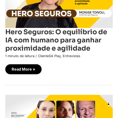
ganhar
proximidade
e
agilidade
Hero Seguros: O equilíbrio de
IA com humano para ganhar
proximidade e agilidade
1 minuto de leitura
/
ClienteSA Play
,
Entrevistas
Read More »
Luxo:
O
desafio
de
ser
relevante