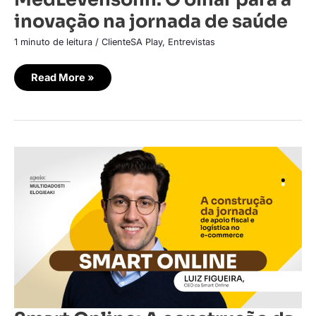
inovação na jornada de saúde
1 minuto de leitura
/
ClienteSA Play
,
Entrevistas
Read More »
Smart
Online:
A
construção
da
jornada
de
apoio
fiscal
e
logística
no
e-
commerce