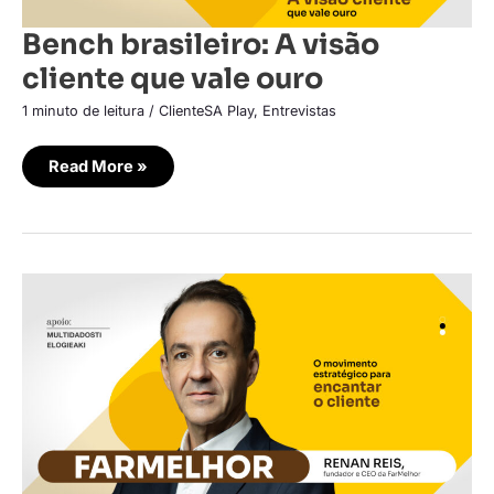
Bench brasileiro: A visão
cliente que vale ouro
1 minuto de leitura
/
ClienteSA Play
,
Entrevistas
Read More »
FarMelhor:
O
movimento
estratégico
para
encantar
o
cliente