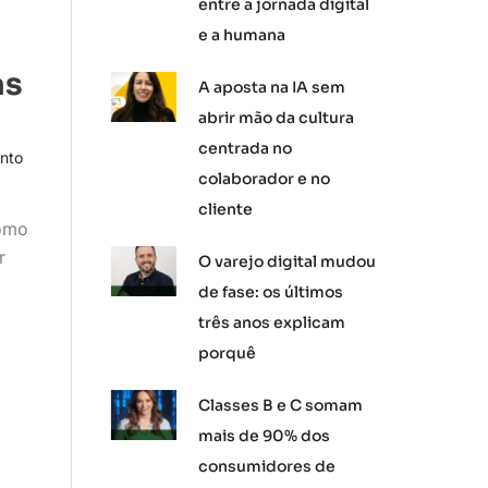
entre a jornada digital
e a humana
s
as
A aposta na IA sem
abrir mão da cultura
centrada no
nto
colaborador e no
cliente
como
r
O varejo digital mudou
de fase: os últimos
três anos explicam
porquê
Classes B e C somam
mais de 90% dos
consumidores de