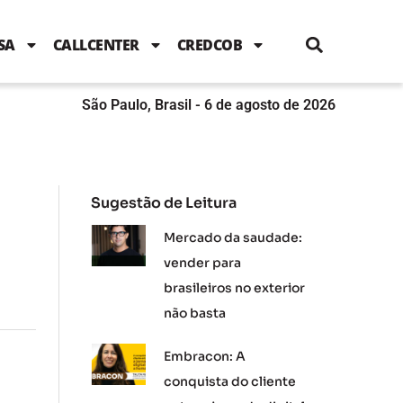
i
c
i
u
n
s
l
e
t
t
k
t
e
b
t
u
e
a
SA
CALLCENTER
CREDCOB
o
e
b
d
g
o
r
e
i
r
k
n
a
m
São Paulo, Brasil - 6 de agosto de 2026
Sugestão de Leitura
Mercado da saudade:
vender para
brasileiros no exterior
não basta
Embracon: A
conquista do cliente