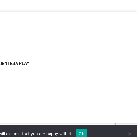
LIENTESA PLAY
ill assume that you are happy with it.
Ok