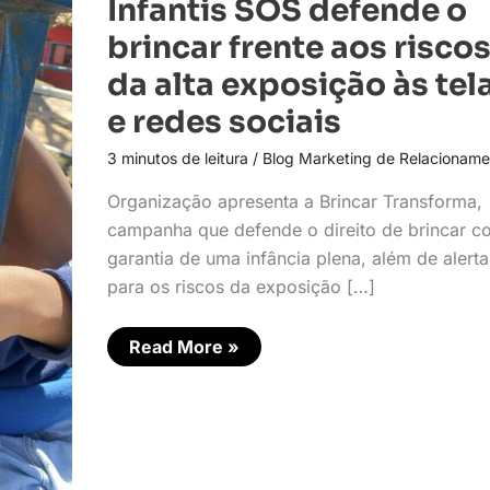
Infantis SOS defende o
Infantis
SOS
brincar frente aos risco
defende
o
da alta exposição às tel
brincar
frente
e redes sociais
aos
riscos
da
3 minutos de leitura
/
Blog Marketing de Relacioname
alta
exposição
Organização apresenta a Brincar Transforma,
às
telas
campanha que defende o direito de brincar 
e
garantia de uma infância plena, além de alerta
redes
sociais
para os riscos da exposição […]
Read More »