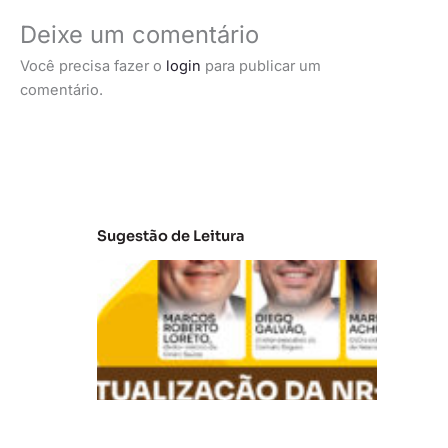
Deixe um comentário
Você precisa fazer o
login
para publicar um
comentário.
Sugestão de Leitura
A
t
u
al
iz
a
ç