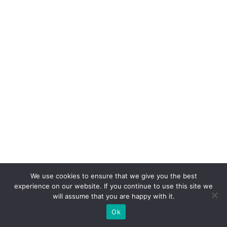
o
p
e
e
a
n
u
n
ci
a
m
p
We use cookies to ensure that we give you the best
ar
experience on our website. If you continue to use this site we
c
will assume that you are happy with it.
e
Ok
ri