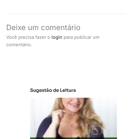
Deixe um comentário
Você precisa fazer o
login
para publicar um
comentário.
Sugestão de Leitura
C
la
s
s
e