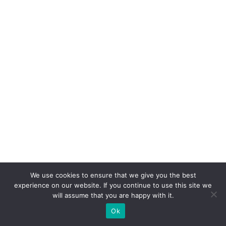
o
r
q
u
e
a
m
el
h
o
r
o
p
We use cookies to ensure that we give you the best
experience on our website. If you continue to use this site we
e
will assume that you are happy with it.
ra
Ok
ç