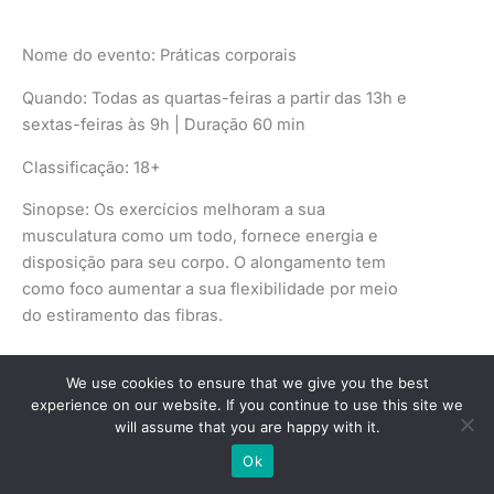
Nome do evento: Práticas corporais
Quando: Todas as quartas-feiras a partir das 13h e
sextas-feiras às 9h | Duração 60 min
Classificação: 18+
Sinopse: Os exercícios melhoram a sua
musculatura como um todo, fornece energia e
disposição para seu corpo. O alongamento tem
como foco aumentar a sua flexibilidade por meio
do estiramento das fibras.
We use cookies to ensure that we give you the best
Nome do evento: Mediação de leitura
experience on our website. If you continue to use this site we
Quando: Todas as quartas-feira das 10h às 12h
will assume that you are happy with it.
Ok
Classificação: 1º infância e jovens