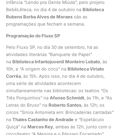
infância “Lendo pra Gente Miúda”, pelo projeto
BebêLêteca, no dia 4 de outubro na
Biblioteca
Rubens Borba Alves de Moraes
são as
programações que fecham a semana.
Programação do Fluxo SP
Pelo Fluxo SP, no dia 30 de setembro, há as
atividades literárias “Banquete de Papel”
na
Biblioteca Infantojuvenil Monteiro Lobato
, às
10h, e “A origem do circo” na
Biblioteca Viriato
Corrêa
, às 15h. Após isso, no dia 4 de outubro,
uma série de atividades acontecem
simultaneamente nas bibliotecas: os teatros “Os
Três Porquinhos” na
Afonso Schmidt
, às 11h, e “As
Letras do Bruxo” na
Roberto Santos
, às 12h; os
circos “Sinira Antonieta em: Brincadeiras cantadas”
na
Thales Castanho de Andrade
e “Espetáculo
Quiçá” na
Marcos Rey
, ambas às 12h, junto com o
circo/teatro “A Menina e o Pássaro Encantado”