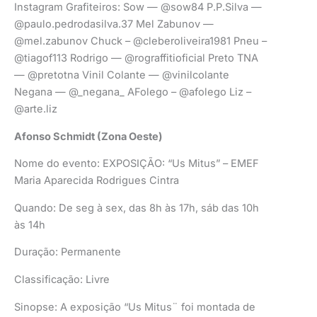
Instagram Grafiteiros: Sow — @sow84 P.P.Silva —
@paulo.pedrodasilva.37 Mel Zabunov —
@mel.zabunov Chuck – @cleberoliveira1981 Pneu –
@tiagof113 Rodrigo — @rograffitioficial Preto TNA
— @pretotna Vinil Colante — @vinilcolante
Negana — @_negana_ AFolego – @afolego Liz –
@arte.liz
Afonso Schmidt (Zona Oeste)
Nome do evento: EXPOSIÇÃO: “Us Mitus” – EMEF
Maria Aparecida Rodrigues Cintra
Quando: De seg à sex, das 8h às 17h, sáb das 10h
às 14h
Duração: Permanente
Classificação: Livre
Sinopse: A exposição “Us Mitus¨ foi montada de