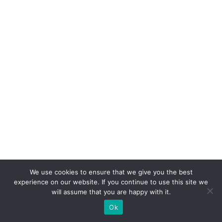
e
o
cl
ie
n
t
e
n
u
n
c
a
We use cookies to ensure that we give you the best
p
experience on our website. If you continue to use this site we
e
will assume that you are happy with it.
r
Ok
c