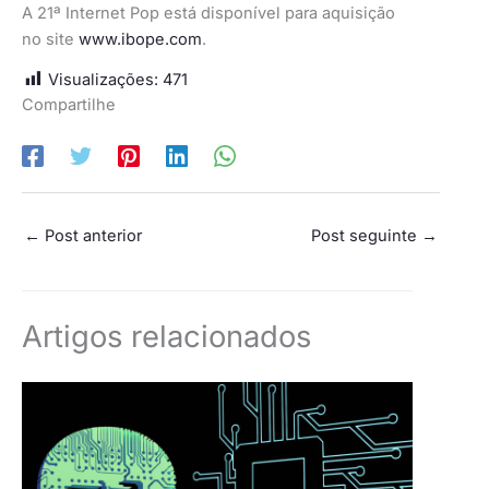
A 21ª Internet Pop está disponível para aquisição
no site
www.ibope.com
.
Visualizações:
471
Compartilhe
←
Post anterior
Post seguinte
→
Artigos relacionados