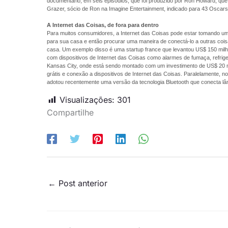
documentário, em seis episódios, que foi produzido por Ron Howard, que
Grazer, sócio de Ron na Imagine Entertainment, indicado para 43 Osca
A Internet das Coisas, de fora para dentro
Para muitos consumidores, a Internet das Coisas pode estar tomando um 
para sua casa e então procurar uma maneira de conectá-lo a outras cois
casa. Um exemplo disso é uma startup france que levantou US$ 150 milhõ
com dispositivos de Internet das Coisas como alarmes de fumaça, refri
Kansas City, onde está sendo montado com um investimento de US$ 20 mil
grátis e conexão a dispositivos de Internet das Coisas. Paralelamente, no
adotou recentemente uma versão da tecnologia Bluetooth que conecta lâm
Visualizações:
301
Compartilhe
←
Post anterior