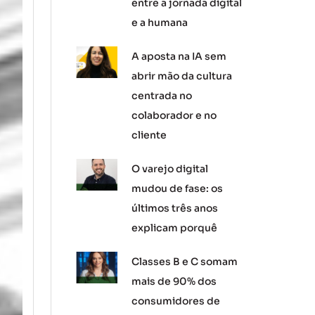
entre a jornada digital
e a humana
A aposta na IA sem
abrir mão da cultura
centrada no
colaborador e no
cliente
O varejo digital
mudou de fase: os
últimos três anos
explicam porquê
Classes B e C somam
mais de 90% dos
consumidores de