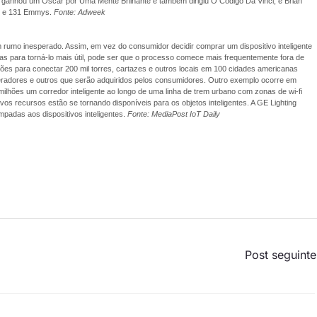
 ganhou um Oscar por Uma Mente Brilhante e também dirigiu O Código Da Vinci, e Brian
rs e 131 Emmys.
Fonte: Adweek
rumo inesperado. Assim, em vez do consumidor decidir comprar um dispositivo inteligente
as para torná-lo mais útil, pode ser que o processo comece mais frequentemente fora de
es para conectar 200 mil torres, cartazes e outros locais em 100 cidades americanas
geradores e outros que serão adquiridos pelos consumidores. Outro exemplo ocorre em
hões um corredor inteligente ao longo de uma linha de trem urbano com zonas de wi-fi
vos recursos estão se tornando disponíveis para os objetos inteligentes. A GE Lighting
padas aos dispositivos inteligentes.
Fonte: MediaPost IoT Daily
Post seguint