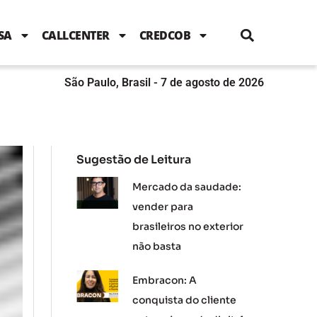
i
c
i
u
n
s
l
e
t
t
k
t
e
b
t
u
e
a
SA
CALLCENTER
CREDCOB
o
e
b
d
g
o
r
e
i
r
k
n
a
m
São Paulo, Brasil - 7 de agosto de 2026
Sugestão de Leitura
Mercado da saudade:
vender para
brasileiros no exterior
não basta
Embracon: A
conquista do cliente