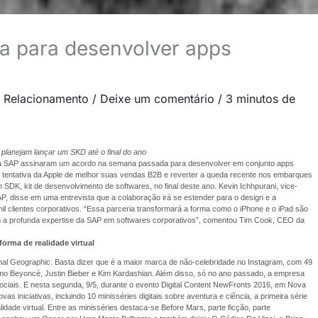
a para desenvolver apps
e Relacionamento
/
Deixe um comentário
/
3 minutos de
planejam lançar um SKD até o final do ano
 a SAP assinaram um acordo na semana passada para desenvolver em conjunto apps
 a tentativa da Apple de melhor suas vendas B2B e reverter a queda recente nos embarques
SDK, kit de desenvolvimento de softwares, no final deste ano. Kevin Ichhpurani, vice-
P, disse em uma entrevista que a colaboração irá se estender para o design e a
l clientes corporativos. “Essa parceria transformará a forma como o iPhone e o iPad são
 a profunda expertise da SAP em softwares corporativos”, comentou Tim Cook, CEO da
forma de realidade virtual
nal Geographic. Basta dizer que é a maior marca de não-celebridade no Instagram, com 49
omo Beyoncé, Justin Bieber e Kim Kardashian. Além disso, só no ano passado, a empresa
ciais. E nesta segunda, 9/5, durante o evento Digital Content NewFronts 2016, em Nova
s iniciativas, incluindo 10 minisséries digitais sobre aventura e ciência, a primeira série
idade virtual. Entre as minisséries destaca-se Before Mars, parte ficção, parte