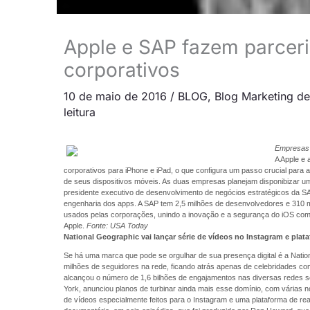
Apple e SAP fazem parceri
corporativos
10 de maio de 2016
/
BLOG
,
Blog Marketing d
leitura
Empresas 
A Apple e
corporativos para iPhone e iPad, o que configura um passo crucial para
de seus dispositivos móveis. As duas empresas planejam disponibizar um 
presidente executivo de desenvolvimento de negócios estratégicos da SA
engenharia dos apps. A SAP tem 2,5 milhões de desenvolvedores e 310 mi
usados pelas corporações, unindo a inovação e a segurança do iOS com
Apple.
Fonte: USA Today
National Geographic vai lançar série de vídeos no Instagram e plata
Se há uma marca que pode se orgulhar de sua presença digital é a Natio
milhões de seguidores na rede, ficando atrás apenas de celebridades c
alcançou o número de 1,6 bilhões de engajamentos nas diversas redes so
York, anunciou planos de turbinar ainda mais esse domínio, com várias nova
de vídeos especialmente feitos para o Instagram e uma plataforma de real