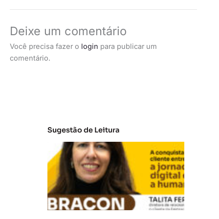
Deixe um comentário
Você precisa fazer o
login
para publicar um
comentário.
Sugestão de Leitura
E
m
b
ra
c
o