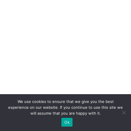
%
n
o
e
-
c
o
m
m
e
r
c
e
We use cookies to ensure that we give you the best
experience on our website. If you continue to use this site we
D
will assume that you are happy with it.
2
Ok
C