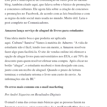
blog, também citado aqui, que falava sobre o básico de promoções
e concursos culturais. Ele agora fala sobre a criação de concursos
e promoções no Facebook, de acordo com as leis brasileiras e com
as regras da rede social mais usada no mundo. Muito útil.
Leia o
post completo no Comunicadores
.
Amazon lança serviço de aluguel de livros para estudantes
Uma ideia muito boa e que poderia ser aplicada
aqui.
Cultura
?
Saraiva
? Vamos à matéria do
Adnews
: “A vida de
estudante não é fácil, tendo isso em mente, a
Amazon
resolveu
fazer algo para facilitá-la. O site de vendas online irá oferecer a
opção de alugar livros para universitários nos EUA, e até 70% de
desconto para quem resolver efetuar uma compra. Após clicar no
botão “alugar”, o estudante receberá o item desejado em casa,
junto com um recibo de aluguel. Quando o prazo de leitura
terminar, o estudante retorna o livro sem custo de envio. As
informações são da
BI
.”
Os erros mais comuns em e-mail marketing
Por André Siqueira em
Resultados Digitais
O email é uma das coisas mais básicas que as pessoas fazem na
e-mail marketing
Internet e por isso, criar campanhas de
deve ser