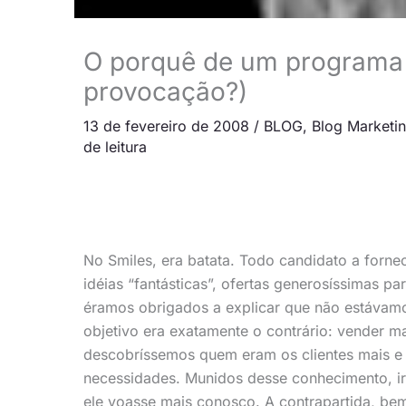
O porquê de um programa 
provocação?)
13 de fevereiro de 2008
/
BLOG
,
Blog Marketi
de leitura
No Smiles, era batata. Todo candidato a forn
idéias “fantásticas”, ofertas generosíssimas p
éramos obrigados a explicar que não estávamos
objetivo era exatamente o contrário: vender m
descobríssemos quem eram os clientes mais e o
necessidades. Munidos desse conhecimento, ir
ele voasse mais conosco. A contrapartida, bem s