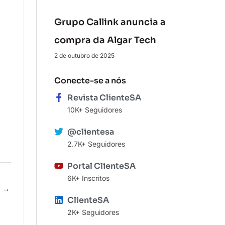
Grupo Callink anuncia a
compra da Algar Tech
2 de outubro de 2025
Conecte-se a nós
Revista ClienteSA
10K+ Seguidores
@clientesa
2.7K+ Seguidores
Portal ClienteSA
6K+ Inscritos
e
→
ClienteSA
2K+ Seguidores