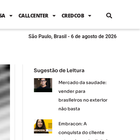
i
c
i
u
n
s
l
e
t
t
k
t
e
b
t
u
e
a
SA
CALLCENTER
CREDCOB
o
e
b
d
g
o
r
e
i
r
k
n
a
m
São Paulo, Brasil - 6 de agosto de 2026
Sugestão de Leitura
Mercado da saudade:
vender para
brasileiros no exterior
não basta
Embracon: A
conquista do cliente