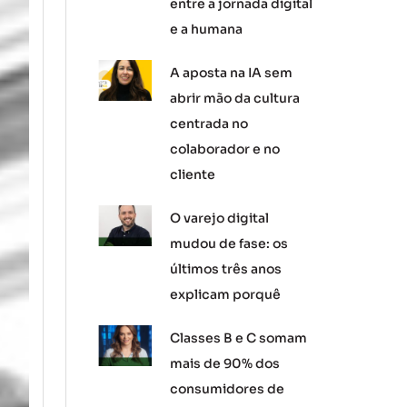
entre a jornada digital
e a humana
A aposta na IA sem
abrir mão da cultura
centrada no
colaborador e no
cliente
O varejo digital
mudou de fase: os
últimos três anos
explicam porquê
Classes B e C somam
mais de 90% dos
consumidores de