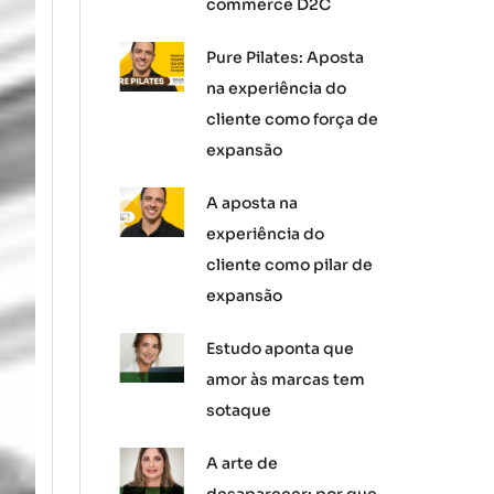
commerce D2C
Pure Pilates: Aposta
na experiência do
cliente como força de
expansão
A aposta na
experiência do
cliente como pilar de
expansão
Estudo aponta que
amor às marcas tem
sotaque
A arte de