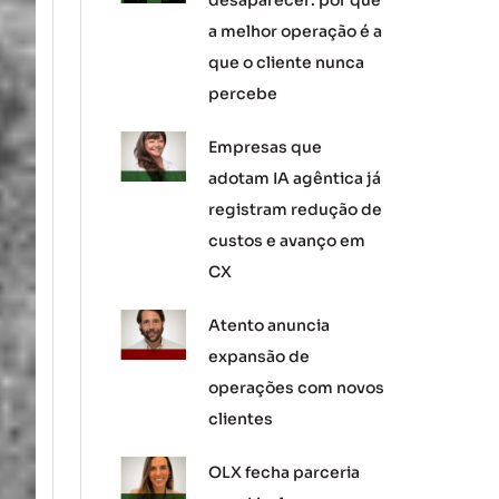
desaparecer: por que
a melhor operação é a
que o cliente nunca
percebe
Empresas que
adotam IA agêntica já
registram redução de
custos e avanço em
CX
Atento anuncia
expansão de
operações com novos
clientes
OLX fecha parceria