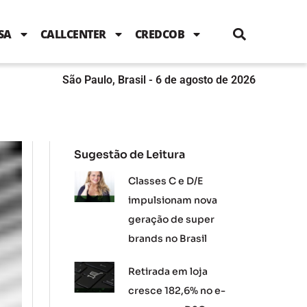
i
c
i
u
n
s
l
e
t
t
k
t
e
b
t
u
e
a
SA
CALLCENTER
CREDCOB
o
e
b
d
g
o
r
e
i
r
k
n
a
m
São Paulo, Brasil - 6 de agosto de 2026
Sugestão de Leitura
Classes C e D/E
impulsionam nova
geração de super
brands no Brasil
Retirada em loja
cresce 182,6% no e-