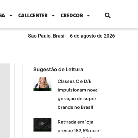
i
c
i
u
n
s
l
e
t
t
k
t
e
b
t
u
e
a
SA
CALLCENTER
CREDCOB
o
e
b
d
g
o
r
e
i
r
k
n
a
m
São Paulo, Brasil - 6 de agosto de 2026
Sugestão de Leitura
Classes C e D/E
impulsionam nova
geração de super
brands no Brasil
Retirada em loja
cresce 182,6% no e-