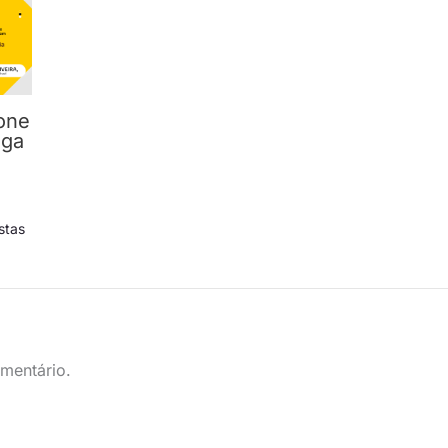
cone
ega
stas
mentário.