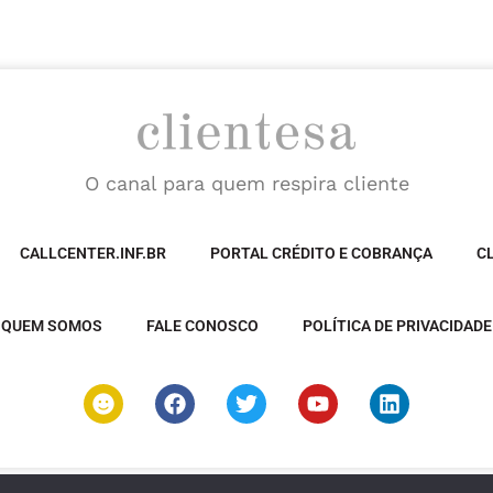
O canal para quem respira cliente
CALLCENTER.INF.BR
PORTAL CRÉDITO E COBRANÇA
C
QUEM SOMOS
FALE CONOSCO
POLÍTICA DE PRIVACIDADE
S
F
T
Y
L
m
a
w
o
i
i
c
i
u
n
l
e
t
t
k
e
b
t
u
e