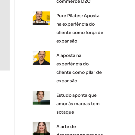
commerce D2C
Pure Pilates: Aposta
na experiência do
cliente como força de
expansão
A aposta na
experiência do
cliente como pilar de
expansão
Estudo aponta que
amor às marcas tem
sotaque
A arte de