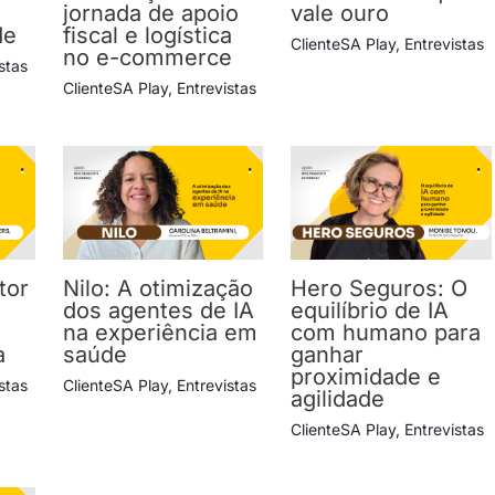
jornada de apoio
vale ouro
de
fiscal e logística
ClienteSA Play
,
Entrevistas
no e-commerce
stas
ClienteSA Play
,
Entrevistas
tor
Nilo: A otimização
Hero Seguros: O
dos agentes de IA
equilíbrio de IA
na experiência em
com humano para
a
saúde
ganhar
proximidade e
stas
ClienteSA Play
,
Entrevistas
agilidade
ClienteSA Play
,
Entrevistas