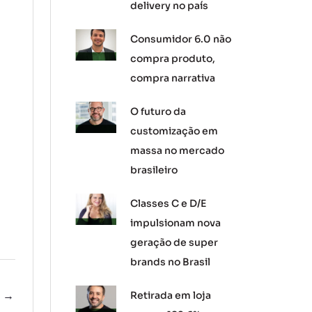
delivery no país
Consumidor 6.0 não
compra produto,
compra narrativa
O futuro da
customização em
massa no mercado
brasileiro
Classes C e D/E
impulsionam nova
geração de super
brands no Brasil
e
→
Retirada em loja