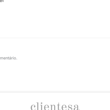
er
mentário.