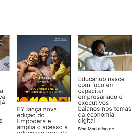
Educahub nasce
com foco em
da
capacitar
va
empresariado e
IA
executivos
baianos nos temas
EY lança nova
da economia
edição do
s
digital
Empodera e
amplia o acesso à
Blog Marketing de
educação gratuita