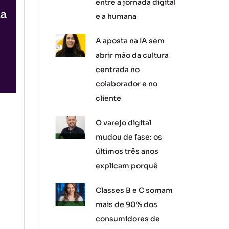
entre a jornada digital
e a humana
A aposta na IA sem
abrir mão da cultura
centrada no
colaborador e no
cliente
O varejo digital
mudou de fase: os
últimos três anos
explicam porquê
Classes B e C somam
mais de 90% dos
consumidores de