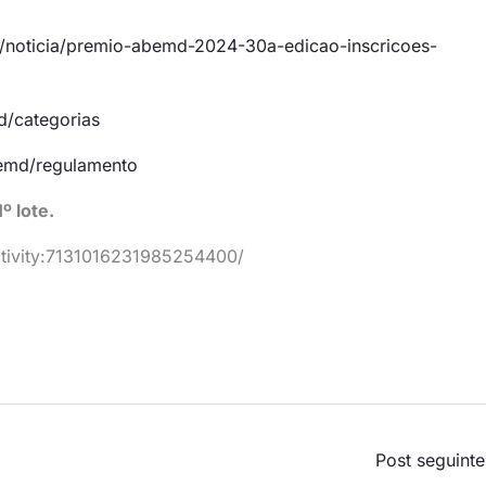
/noticia/premio-abemd-2024-30a-edicao-inscricoes-
d/categorias
bemd/regulamento
º lote.
activity:7131016231985254400/
Post seguint