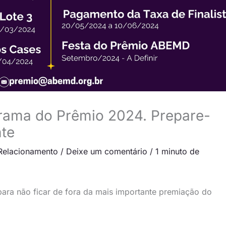
rama do Prêmio 2024. Prepare-
nte
Relacionamento
/
Deixe um comentário
/
1 minuto de
ra não ficar de fora da mais importante premiação do