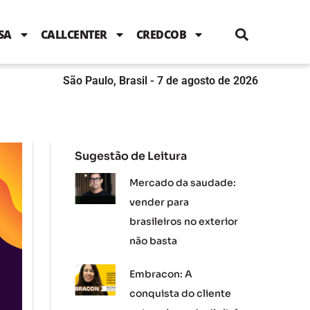
i
c
i
u
n
s
l
e
t
t
k
t
e
b
t
u
e
a
SA
CALLCENTER
CREDCOB
o
e
b
d
g
o
r
e
i
r
k
n
a
m
São Paulo, Brasil - 7 de agosto de 2026
Sugestão de Leitura
Mercado da saudade:
vender para
brasileiros no exterior
não basta
Embracon: A
conquista do cliente