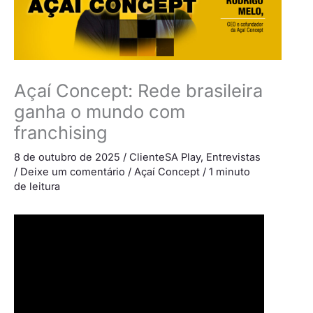
Açaí Concept: Rede brasileira
ganha o mundo com
franchising
8 de outubro de 2025
/
ClienteSA Play
,
Entrevistas
/
Deixe um comentário
/
Açaí Concept
/
1 minuto
de leitura