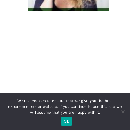
e
s
C
e
D
/E
i
m
p
ul
si
o
We use cookies to ensure that we give you the best
n
experience on our website. If you continue to use this site we
will assume that you are happy with it.
a
m
Ok
n