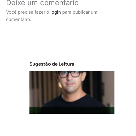
Deixe um comentário
Você precisa fazer o
login
para publicar um
comentário.
Sugestão de Leitura
M
e
r
c
a
d
o
d