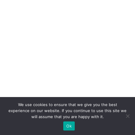
o
r
6.
0
n
ã
o
c
o
m
p
ra
We use cookies to ensure that we give you the best
p
experience on our website. If you continue to use this site we
r
will assume that you are happy with it.
o
Ok
d