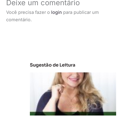
Deixe um comentário
Você precisa fazer o
login
para publicar um
comentário.
Sugestão de Leitura
C
la
s
s
e
s
C
e