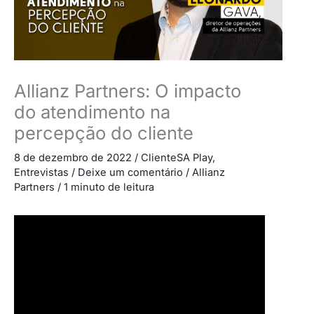
Allianz Partners: O impacto
do atendimento na
percepção do cliente
8 de dezembro de 2022
/
ClienteSA Play
,
Entrevistas
/
Deixe um comentário
/
Allianz
Partners
/
1 minuto de leitura