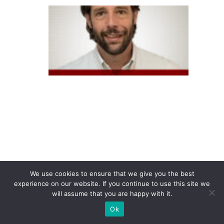
A
t
e
n
t
o
a
n
u
n
ci
a
We use cookies to ensure that we give you the best
e
experience on our website. If you continue to use this site we
will assume that you are happy with it.
x
p
Ok
a