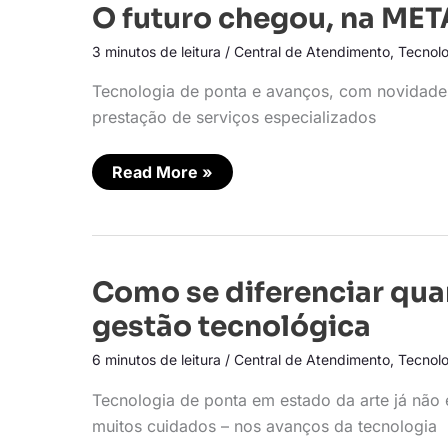
O
O futuro chegou, na MET
futuro
chegou,
3 minutos de leitura
/
Central de Atendimento
,
Tecnolo
na
META
Tecnologia de ponta e avanços, com novidades,
prestação de serviços especializados
Read More »
Como
Como se diferenciar qua
se
diferenciar
gestão tecnológica
quando
tecnologia
6 minutos de leitura
/
Central de Atendimento
,
Tecnolo
vira
commodity:
gestão
Tecnologia de ponta em estado da arte já não 
tecnológica
muitos cuidados – nos avanços da tecnologia