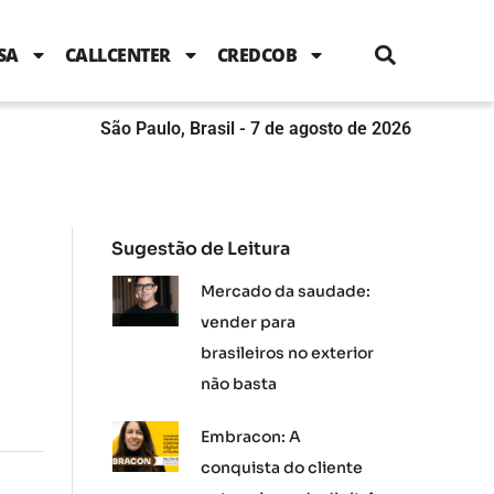
i
c
i
u
n
s
l
e
t
t
k
t
e
b
t
u
e
a
SA
CALLCENTER
CREDCOB
o
e
b
d
g
o
r
e
i
r
k
n
a
m
São Paulo, Brasil - 7 de agosto de 2026
Sugestão de Leitura
Mercado da saudade:
vender para
brasileiros no exterior
não basta
Embracon: A
conquista do cliente