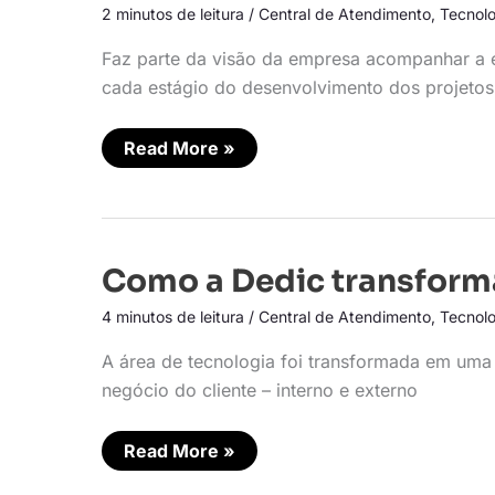
salto
2 minutos de leitura
/
Central de Atendimento
,
Tecnolo
em
direção
à
Faz parte da visão da empresa acompanhar a 
satisfação
cada estágio do desenvolvimento dos projetos 
do
cliente
Read More »
Como
Como a Dedic transform
a
Dedic
4 minutos de leitura
/
Central de Atendimento
,
Tecnolo
transforma
commodity
em
A área de tecnologia foi transformada em um
diferencial
negócio do cliente – interno e externo
Read More »