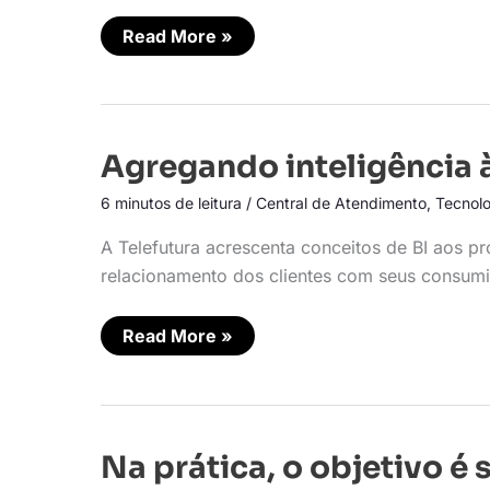
Read More »
Agregando
Agregando inteligência 
inteligência
à
6 minutos de leitura
/
Central de Atendimento
,
Tecnolo
agilidade
A Telefutura acrescenta conceitos de BI aos p
relacionamento dos clientes com seus consumi
Read More »
Na
Na prática, o objetivo é
prática,