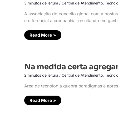
o
3 minutos de leitura
/
Central de Atendimento
,
Tecnolo
objetivo
é
se
A associação do conceito global com a postura
moldar
e diferencial à companhia, resultando em ganhos
ao
negócio
do
cliente
Read More »
Na
Na medida certa agrega
medida
certa
2 minutos de leitura
/
Central de Atendimento
,
Tecnolo
agregamos
valor
ao
Área de tecnologia quebra paradigmas e aprese
negócio
Read More »