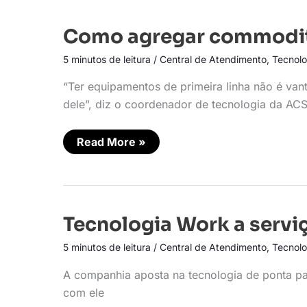
Como
Como agregar commodit
agregar
commodity
5 minutos de leitura
/
Central de Atendimento
,
Tecnolo
com
expertise?
“Ter equipamentos de primeira linha não é van
dele”, diz o coordenador de tecnologia da ACS
Read More »
Tecnologia
Tecnologia Work a serviç
Work
a
5 minutos de leitura
/
Central de Atendimento
,
Tecnolo
serviço
do
cliente
A companhia aposta na tecnologia de ponta para
com ele