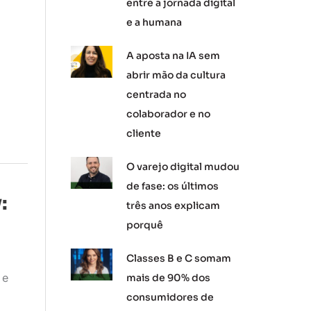
entre a jornada digital
e a humana
A aposta na IA sem
abrir mão da cultura
centrada no
colaborador e no
cliente
O varejo digital mudou
de fase: os últimos
:
três anos explicam
porquê
Classes B e C somam
 e
mais de 90% dos
consumidores de