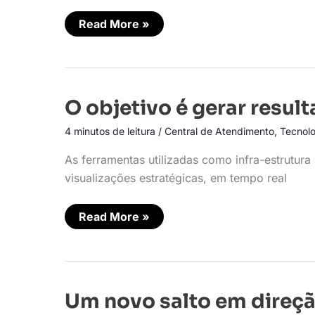
Read More »
O
O objetivo é gerar resul
objetivo
é
4 minutos de leitura
/
Central de Atendimento
,
Tecnolo
gerar
resultados
As ferramentas utilizadas como infra-estrutura
visualizações estratégicas, em tempo real
Read More »
Um
Um novo salto em direção
novo