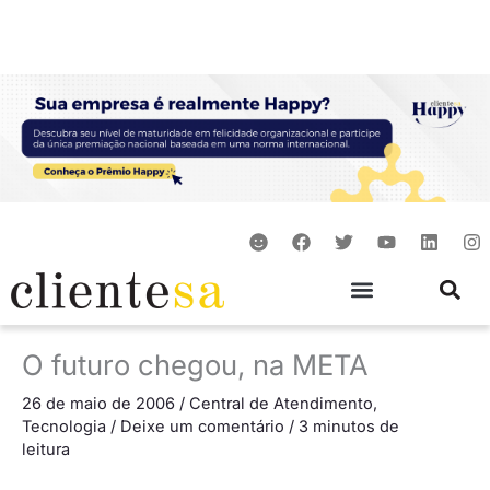
Ir
para
o
conteúdo
S
F
T
Y
L
I
m
a
w
o
i
n
i
c
i
u
n
s
l
e
t
t
k
t
e
b
t
u
e
a
o
e
b
d
g
o
r
e
i
r
O futuro chegou, na META
k
n
a
m
26 de maio de 2006
/
Central de Atendimento
,
Tecnologia
/
Deixe um comentário
/
3 minutos de
leitura