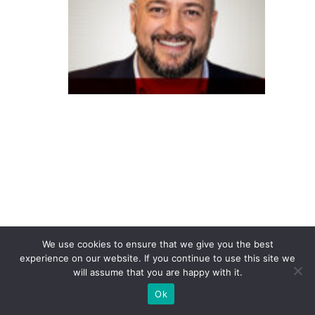
F
o
u
n
d
e
v
e
r
c
o
n
t
We use cookies to ensure that we give you the best
experience on our website. If you continue to use this site we
r
will assume that you are happy with it.
a
Ok
t