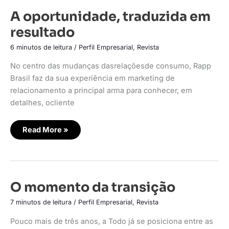
A
A oportunidade, traduzida em
oportunidade,
traduzida
resultado
em
resultado
6 minutos de leitura
/
Perfil Empresarial
,
Revista
No centro das mudanças dasrelaçõesde consumo, Rapp
Brasil faz da sua experiência em marketing de
relacionamento a principal arma para conhecer, em
detalhes, ocliente
Read More »
O
O momento da transição
momento
da
7 minutos de leitura
/
Perfil Empresarial
,
Revista
transição
Pouco mais de três anos, a Todo já se posiciona entre as