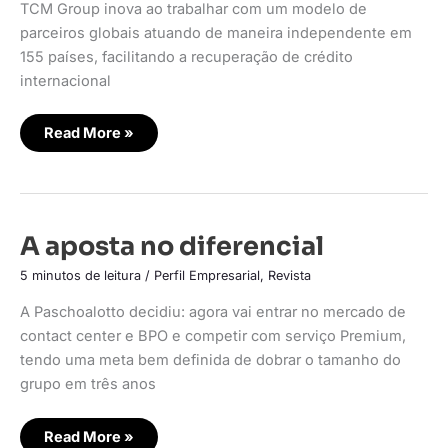
TCM Group inova ao trabalhar com um modelo de
parceiros globais atuando de maneira independente em
155 países, facilitando a recuperação de crédito
internacional
Read More »
A
A aposta no diferencial
aposta
no
5 minutos de leitura
/
Perfil Empresarial
,
Revista
diferencial
A Paschoalotto decidiu: agora vai entrar no mercado de
contact center e BPO e competir com serviço Premium,
tendo uma meta bem definida de dobrar o tamanho do
grupo em três anos
Read More »