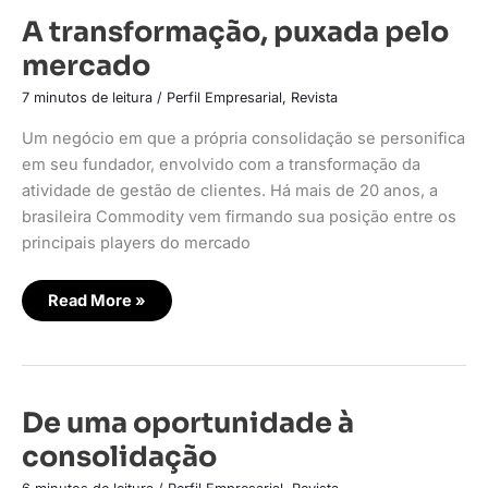
A
A transformação, puxada pelo
transformação,
puxada
mercado
pelo
mercado
7 minutos de leitura
/
Perfil Empresarial
,
Revista
Um negócio em que a própria consolidação se personifica
em seu fundador, envolvido com a transformação da
atividade de gestão de clientes. Há mais de 20 anos, a
brasileira Commodity vem firmando sua posição entre os
principais players do mercado
Read More »
De
De uma oportunidade à
uma
oportunidade
consolidação
à
consolidação