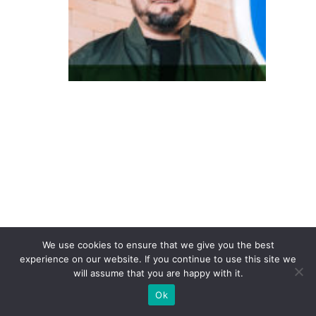
o
in
te
re
s
s
e
à
c
o
n
v
We use cookies to ensure that we give you the best
er
experience on our website. If you continue to use this site we
s
will assume that you are happy with it.
ã
Ok
o: