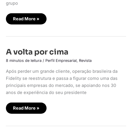
grupo
Read More »
A
A volta por cima
volta
por
8 minutos de leitura
/
Perfil Empresarial
,
Revista
cima
Após perder um grande cliente, operação brasileira da
Fidelity se reestrutura e passa a figurar como uma das
principais empresas do mercado, se apoiando nos 30
anos de experiência do seu presidente
Read More »