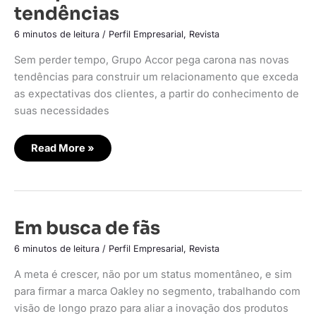
nas
tendências
tendências
6 minutos de leitura
/
Perfil Empresarial
,
Revista
Sem perder tempo, Grupo Accor pega carona nas novas
tendências para construir um relacionamento que exceda
as expectativas dos clientes, a partir do conhecimento de
suas necessidades
Read More »
Em
Em busca de fãs
busca
de
6 minutos de leitura
/
Perfil Empresarial
,
Revista
fãs
A meta é crescer, não por um status momentâneo, e sim
para firmar a marca Oakley no segmento, trabalhando com
visão de longo prazo para aliar a inovação dos produtos