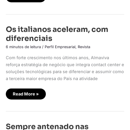
Os
Os italianos aceleram, com
italianos
aceleram,
diferenciais
com
diferenciais
6 minutos de leitura
/
Perfil Empresarial
,
Revista
Com forte crescimento nos últimos anos, Almaviva
reforça estratégia de negócio que integra contact center e
soluções tecnológicas para se diferenciar e assumir como
a terceira maior empresa do País na atividade
Read More »
Sempre
Sempre antenado nas
antenado