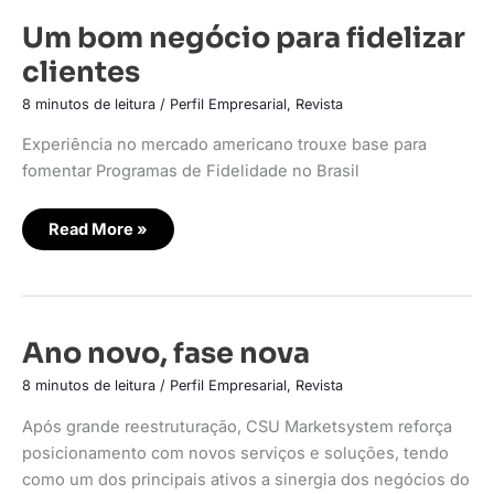
Um
Um bom negócio para fidelizar
bom
negócio
clientes
para
fidelizar
clientes
8 minutos de leitura
/
Perfil Empresarial
,
Revista
Experiência no mercado americano trouxe base para
fomentar Programas de Fidelidade no Brasil
Read More »
Ano
Ano novo, fase nova
novo,
fase
8 minutos de leitura
/
Perfil Empresarial
,
Revista
nova
Após grande reestruturação, CSU Marketsystem reforça
posicionamento com novos serviços e soluções, tendo
como um dos principais ativos a sinergia dos negócios do