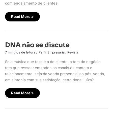
com engajamento de clientes
Read More »
DNA
DNA não se discute
não
se
7 minutos de leitura
/
Perfil Empresarial
,
Revista
discute
Se a música que toca é a do cliente, o tom do negócio
tem que ressoar em todos os canais de contato e
relacionamento, seja da venda presencial ao pós-venda,
em sintonia com sua satisfação, certo dona Luíza?
Read More »