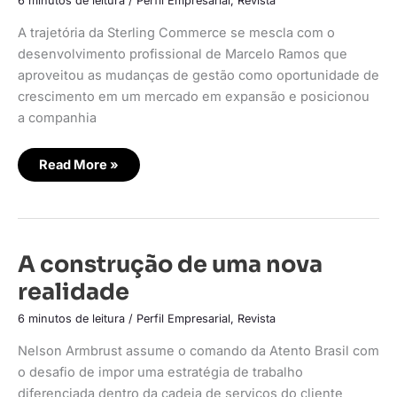
6 minutos de leitura
/
Perfil Empresarial
,
Revista
A trajetória da Sterling Commerce se mescla com o
desenvolvimento profissional de Marcelo Ramos que
aproveitou as mudanças de gestão como oportunidade de
crescimento em um mercado em expansão e posicionou
a companhia
Read More »
A
A construção de uma nova
construção
de
realidade
uma
nova
realidade
6 minutos de leitura
/
Perfil Empresarial
,
Revista
Nelson Armbrust assume o comando da Atento Brasil com
o desafio de impor uma estratégia de trabalho
diferenciada dentro da cadeia de serviços do cliente