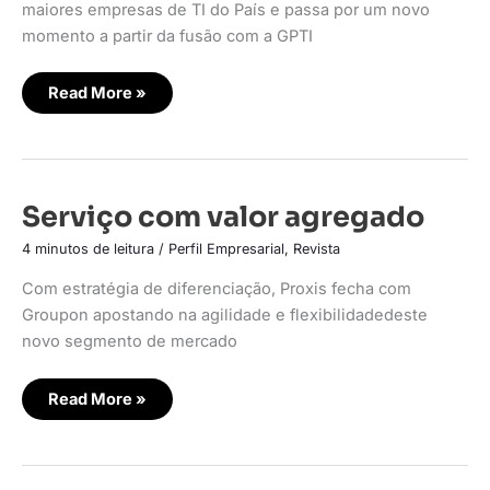
maiores empresas de TI do País e passa por um novo
momento a partir da fusão com a GPTI
Read More »
Serviço
Serviço com valor agregado
com
valor
4 minutos de leitura
/
Perfil Empresarial
,
Revista
agregado
Com estratégia de diferenciação, Proxis fecha com
Groupon apostando na agilidade e flexibilidadedeste
novo segmento de mercado
Read More »