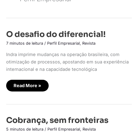
O
O desafio do diferencial!
desafio
do
7 minutos de leitura
/
Perfil Empresarial
,
Revista
diferencial!
Indra imprime mudanças na operação brasileira, com
otimização de processos, apostando em sua experiência
internacional e na capacidade tecnológica
Read More »
Cobrança,
Cobrança, sem fronteiras
sem
fronteiras
5 minutos de leitura
/
Perfil Empresarial
,
Revista