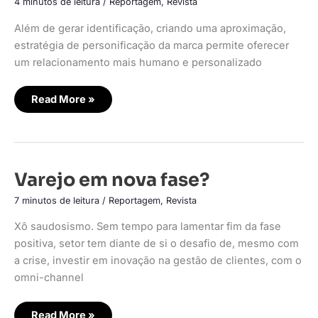
4 minutos de leitura
/
Reportagem
,
Revista
do
cliente
Além de gerar identificação, criando uma aproximação,
estratégia de personificação da marca permite oferecer
um relacionamento mais humano e personalizado
Read More »
Varejo
Varejo em nova fase?
em
nova
7 minutos de leitura
/
Reportagem
,
Revista
fase?
Xô saudosismo. Sem tempo para lamentar fim da fase
positiva, setor tem diante de si o desafio de, mesmo com
a crise, investir em inovação na gestão de clientes, com o
omni-channel
Read More »