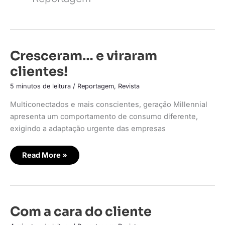
Cresceram…
Cresceram… e viraram
e
viraram
clientes!
clientes!
5 minutos de leitura
/
Reportagem
,
Revista
Multiconectados e mais conscientes, geração Millennial
apresenta um comportamento de consumo diferente,
exigindo a adaptação urgente das empresas
Read More »
Com
Com a cara do cliente
a
cara