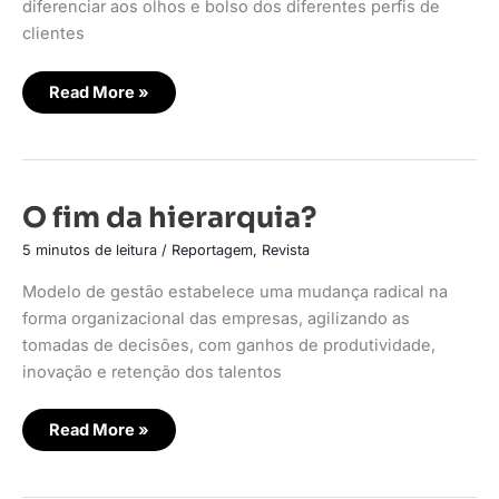
diferenciar aos olhos e bolso dos diferentes perfis de
clientes
Read More »
O
O fim da hierarquia?
fim
da
5 minutos de leitura
/
Reportagem
,
Revista
hierarquia?
Modelo de gestão estabelece uma mudança radical na
forma organizacional das empresas, agilizando as
tomadas de decisões, com ganhos de produtividade,
inovação e retenção dos talentos
Read More »