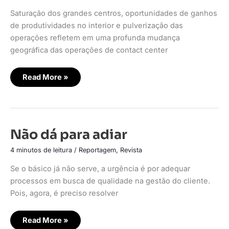
outsourcing
Saturação dos grandes centros, oportunidades de ganhos
de produtividades no interior e pulverização das
operações refletem em uma profunda mudança
geográfica das operações de contact center
Read More »
Não
Não dá para adiar
dá
para
4 minutos de leitura
/
Reportagem
,
Revista
adiar
Se o básico já não serve, a urgência é por adequar
processos em busca de qualidade na gestão do cliente.
Pois, agora, é preciso resolver
Read More »