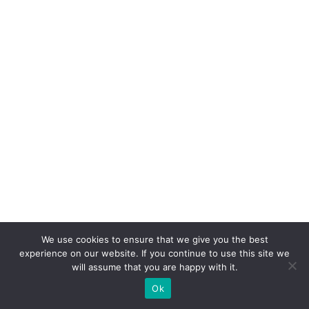
r
e
gi
st
ra
m
r
e
d
u
ç
ã
o
We use cookies to ensure that we give you the best
experience on our website. If you continue to use this site we
d
will assume that you are happy with it.
e
Ok
c