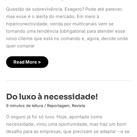
vou?
Questão de sobrevivência. Exagero? Pode até parecer,
mas esse é o alerta do mercado. Em meio à
hiperconectividade, venda por multicanais vem se
tornando uma tendência (obrigatória) para atender esse
novo cliente que está no comando e, agora, decide onde
quer comprar
Read More »
Do
Do luxo à necessidade!
luxo
à
9 minutos de leitura
/
Reportagem
,
Revista
necessidade!
O seguro já foi só luxo. Hoje, apontado como
necessidade, virou uma oportunidade, mas traz um bom
desafio para as empresas, que precisam se adaptar – e se