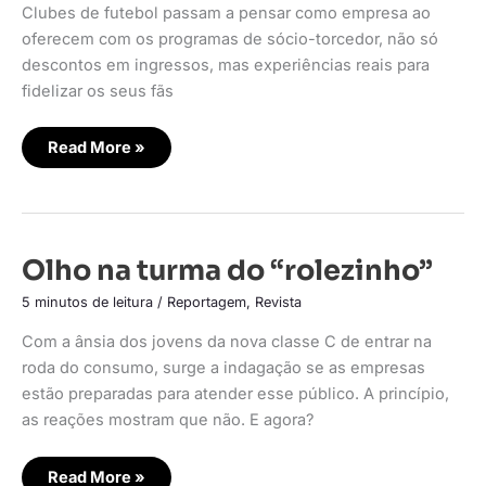
Clubes de futebol passam a pensar como empresa ao
oferecem com os programas de sócio-torcedor, não só
descontos em ingressos, mas experiências reais para
fidelizar os seus fãs
Read More »
Olho
Olho na turma do “rolezinho”
na
turma
5 minutos de leitura
/
Reportagem
,
Revista
do
“rolezinho”
Com a ânsia dos jovens da nova classe C de entrar na
roda do consumo, surge a indagação se as empresas
estão preparadas para atender esse público. A princípio,
as reações mostram que não. E agora?
Read More »