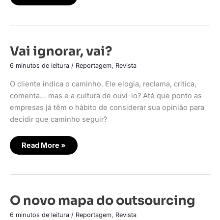
Vai
Vai ignorar, vai?
ignorar,
vai?
6 minutos de leitura
/
Reportagem
,
Revista
O cliente indica o caminho. Ele elogia, reclama, critica,
comenta… mas e a cultura de ouvi-lo? Até que ponto as
empresas já têm o hábito de considerar sua opinião para
decidir que caminho seguir?
Read More »
O
O novo mapa do outsourcing
novo
mapa
6 minutos de leitura
/
Reportagem
,
Revista
do