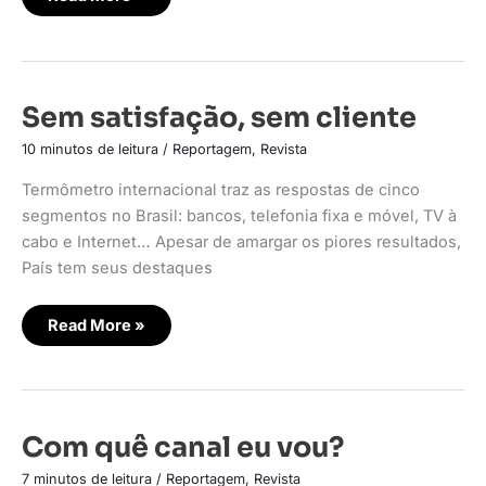
Sem
Sem satisfação, sem cliente
satisfação,
sem
10 minutos de leitura
/
Reportagem
,
Revista
cliente
Termômetro internacional traz as respostas de cinco
segmentos no Brasil: bancos, telefonia fixa e móvel, TV à
cabo e Internet… Apesar de amargar os piores resultados,
País tem seus destaques
Read More »
Com
Com quê canal eu vou?
quê
canal
7 minutos de leitura
/
Reportagem
,
Revista
eu