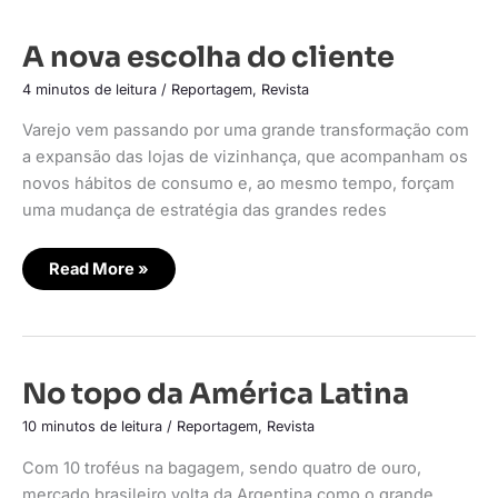
A
A nova escolha do cliente
nova
escolha
4 minutos de leitura
/
Reportagem
,
Revista
do
cliente
Varejo vem passando por uma grande transformação com
a expansão das lojas de vizinhança, que acompanham os
novos hábitos de consumo e, ao mesmo tempo, forçam
uma mudança de estratégia das grandes redes
Read More »
No
No topo da América Latina
topo
da
10 minutos de leitura
/
Reportagem
,
Revista
América
Latina
Com 10 troféus na bagagem, sendo quatro de ouro,
mercado brasileiro volta da Argentina como o grande