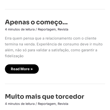
Apenas
Apenas o começo…
o
começo…
4 minutos de leitura
/
Reportagem
,
Revista
Erra quem pensa que a relacionamento com o cliente
termina na venda. Experiência de consumo deve ir muito
além, não só para validar a satisfação, como garantir a
fidelização
Read More »
Muito
Muito mais que torcedor
mais
que
4 minutos de leitura
/
Reportagem
,
Revista
torcedor