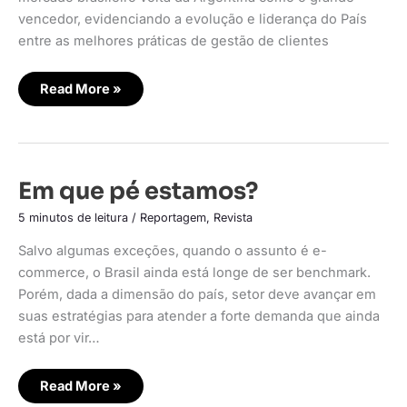
vencedor, evidenciando a evolução e liderança do País
entre as melhores práticas de gestão de clientes
Read More »
Em
Em que pé estamos?
que
pé
5 minutos de leitura
/
Reportagem
,
Revista
estamos?
Salvo algumas exceções, quando o assunto é e-
commerce, o Brasil ainda está longe de ser benchmark.
Porém, dada a dimensão do país, setor deve avançar em
suas estratégias para atender a forte demanda que ainda
está por vir…
Read More »