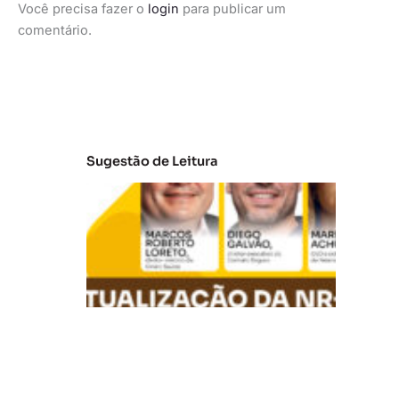
Você precisa fazer o
login
para publicar um
comentário.
Sugestão de Leitura
A
t
u
al
iz
a
ç
ã
o