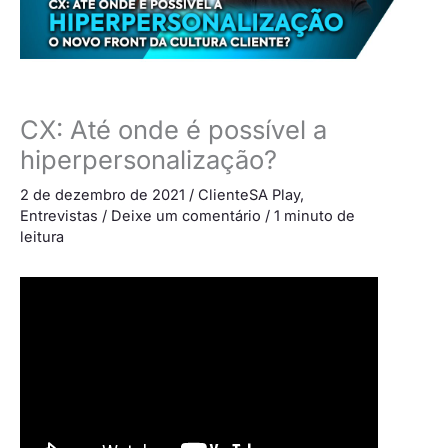
CX: Até onde é possível a
hiperpersonalização?
2 de dezembro de 2021
/
ClienteSA Play
,
Entrevistas
/
Deixe um comentário
/
1 minuto de
leitura