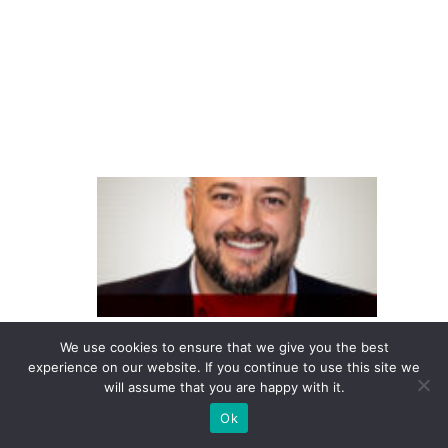
ej
o
di
gi
ta
l
F
o
u
n
d
e
We use cookies to ensure that we give you the best
v
experience on our website. If you continue to use this site we
e
will assume that you are happy with it.
r
Ok
c