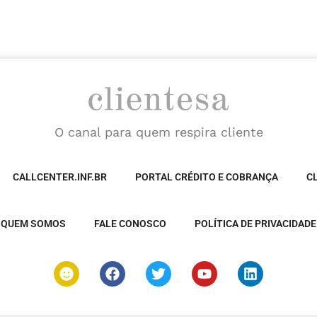
O canal para quem respira cliente
CALLCENTER.INF.BR
PORTAL CRÉDITO E COBRANÇA
C
QUEM SOMOS
FALE CONOSCO
POLÍTICA DE PRIVACIDADE
S
F
T
Y
L
m
a
w
o
i
i
c
i
u
n
l
e
t
t
k