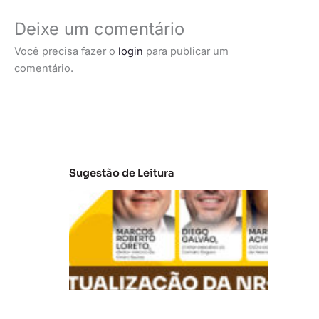
Deixe um comentário
Você precisa fazer o
login
para publicar um
comentário.
Sugestão de Leitura
A
t
u
al
iz
a