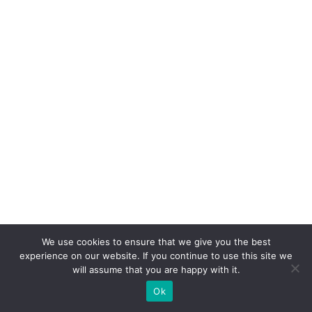
o
p
e
e
a
n
u
n
ci
a
m
p
We use cookies to ensure that we give you the best
ar
experience on our website. If you continue to use this site we
will assume that you are happy with it.
c
e
Ok
ri