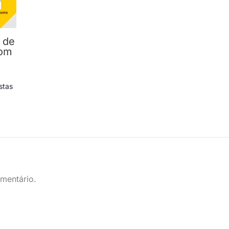
 de
com
stas
mentário.