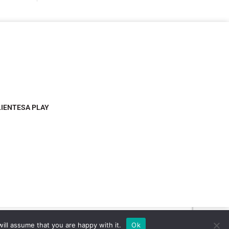
LIENTESA PLAY
ill assume that you are happy with it.
Ok