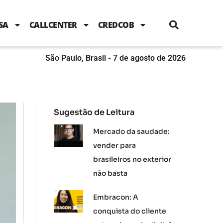
i
c
i
u
n
s
l
e
t
t
k
t
e
b
t
u
e
a
SA
CALLCENTER
CREDCOB
o
e
b
d
g
o
r
e
i
r
k
n
a
m
São Paulo, Brasil - 7 de agosto de 2026
Sugestão de Leitura
Mercado da saudade:
vender para
brasileiros no exterior
não basta
Embracon: A
conquista do cliente