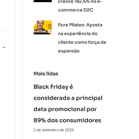
cresce 182,6% no e-
commerce D2C
Pure Pilates: Aposta
na experiência do
cliente como força de
e
→
expansão
Mais lidas
Black Friday é
considerada a principal
data promocional por
89% dos consumidores
2 de setembro de 2025