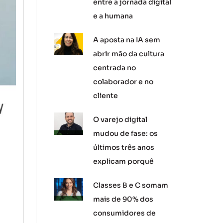
entre a jornada digital
e a humana
A aposta na IA sem
abrir mão da cultura
centrada no
colaborador e no
cliente
O varejo digital
mudou de fase: os
últimos três anos
explicam porquê
Classes B e C somam
mais de 90% dos
consumidores de