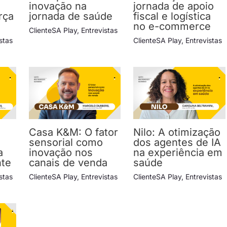
inovação na
jornada de apoio
rça
jornada de saúde
fiscal e logística
no e-commerce
ClienteSA Play
,
Entrevistas
stas
ClienteSA Play
,
Entrevistas
Casa K&M: O fator
Nilo: A otimização
sensorial como
dos agentes de IA
a
inovação nos
na experiência em
nte
canais de venda
saúde
stas
ClienteSA Play
,
Entrevistas
ClienteSA Play
,
Entrevistas