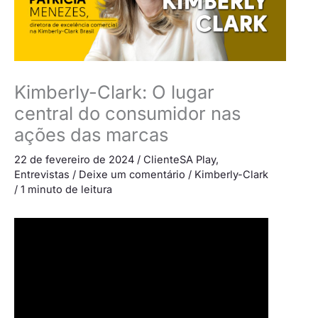
Kimberly-Clark: O lugar
central do consumidor nas
ações das marcas
22 de fevereiro de 2024
/
ClienteSA Play
,
Entrevistas
/
Deixe um comentário
/
Kimberly-Clark
/
1 minuto de leitura