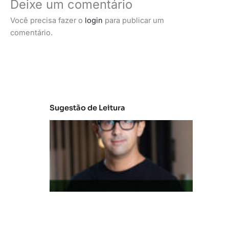
Deixe um comentário
Você precisa fazer o
login
para publicar um
comentário.
Sugestão de Leitura
M
e
r
c
a
d
o
d