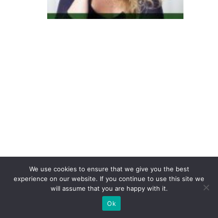
e
s
C
e
D
/E
i
m
p
ul
si
o
We use cookies to ensure that we give you the best
n
experience on our website. If you continue to use this site we
will assume that you are happy with it.
a
m
Ok
n