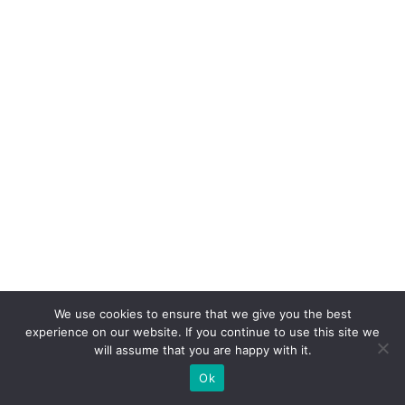
u
e
a
d
o
ta
m
I
A
a
g
ê
We use cookies to ensure that we give you the best
n
experience on our website. If you continue to use this site we
will assume that you are happy with it.
ti
c
Ok
a