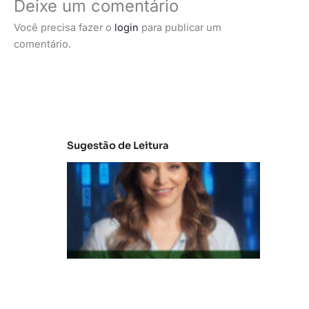
Deixe um comentário
Você precisa fazer o
login
para publicar um
comentário.
Sugestão de Leitura
C
la
s
s
e
s
B
e