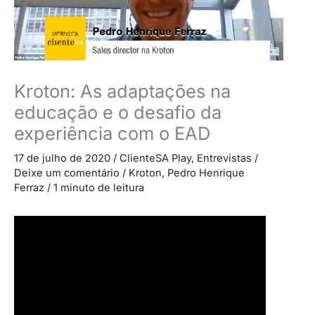
Kroton: As adaptações na
educação e o desafio da
experiência com o EAD
17 de julho de 2020
/
ClienteSA Play
,
Entrevistas
/
Deixe um comentário
/
Kroton
,
Pedro Henrique
Ferraz
/
1 minuto de leitura