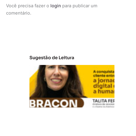
Você precisa fazer o
login
para publicar um
comentário.
Sugestão de Leitura
E
m
b
ra
c
o
n:
A