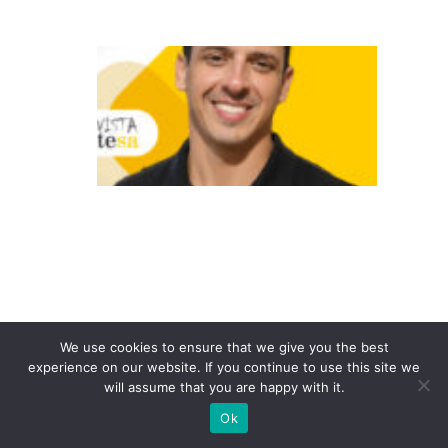
o
A
a
p
o
st
a
n
a
e
x
p
We use cookies to ensure that we give you the best
experience on our website. If you continue to use this site we
e
will assume that you are happy with it.
ri
Ok
ê