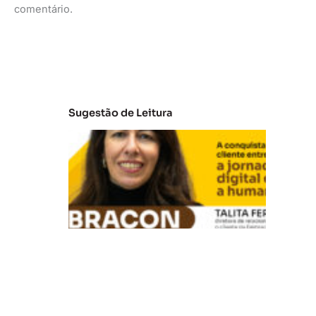
comentário.
Sugestão de Leitura
E
m
b
ra
c
o
n:
A
c