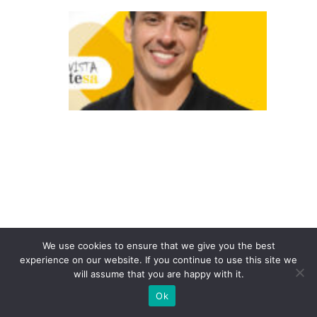
A
a
p
o
st
a
n
a
e
x
p
e
We use cookies to ensure that we give you the best
ri
experience on our website. If you continue to use this site we
will assume that you are happy with it.
ê
Ok
n