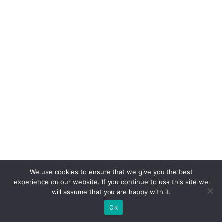
i
m
p
ul
si
o
n
a
m
u
d
a
n
We use cookies to ensure that we give you the best
experience on our website. If you continue to use this site we
ç
will assume that you are happy with it.
a
Ok
c