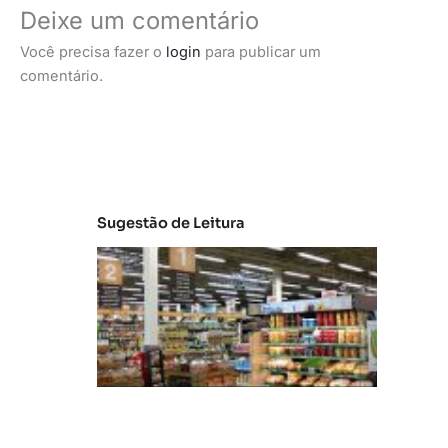
Deixe um comentário
Você precisa fazer o
login
para publicar um
comentário.
Sugestão de Leitura
A
m
ul
ti
c
a
n