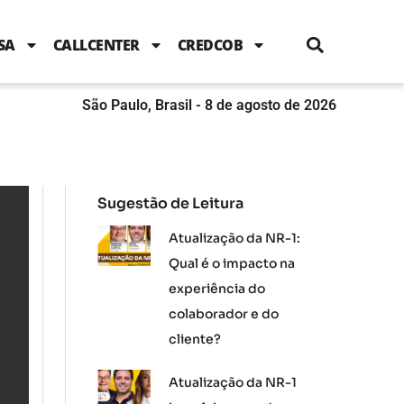
i
c
i
u
n
s
l
e
t
t
k
t
e
b
t
u
e
a
SA
CALLCENTER
CREDCOB
o
e
b
d
g
o
r
e
i
r
k
n
a
m
São Paulo, Brasil - 8 de agosto de 2026
Sugestão de Leitura
Atualização da NR-1:
Qual é o impacto na
experiência do
colaborador e do
cliente?
Atualização da NR-1