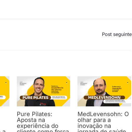
Post seguint
Pure Pilates:
MedLevensohn: O
Aposta na
olhar para a
experiência do
inovação na
e a
cliente como força
jornada de saúde