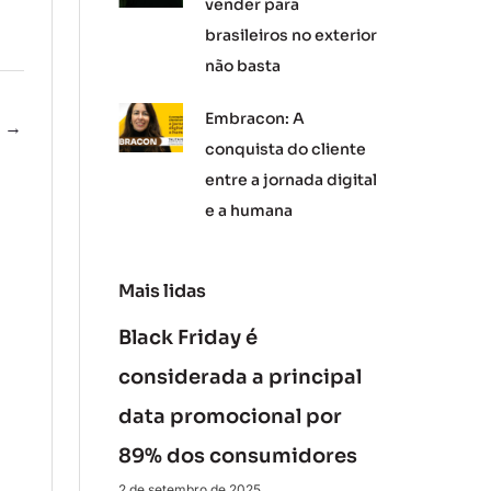
vender para
brasileiros no exterior
não basta
Embracon: A
e
→
conquista do cliente
entre a jornada digital
e a humana
Mais lidas
Black Friday é
considerada a principal
data promocional por
89% dos consumidores
2 de setembro de 2025