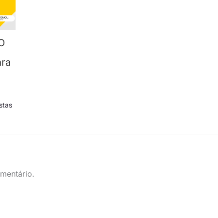
O
ra
stas
mentário.