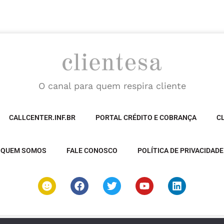
O canal para quem respira cliente
CALLCENTER.INF.BR
PORTAL CRÉDITO E COBRANÇA
C
QUEM SOMOS
FALE CONOSCO
POLÍTICA DE PRIVACIDADE
S
F
T
Y
L
m
a
w
o
i
i
c
i
u
n
l
e
t
t
k
e
b
t
u
e