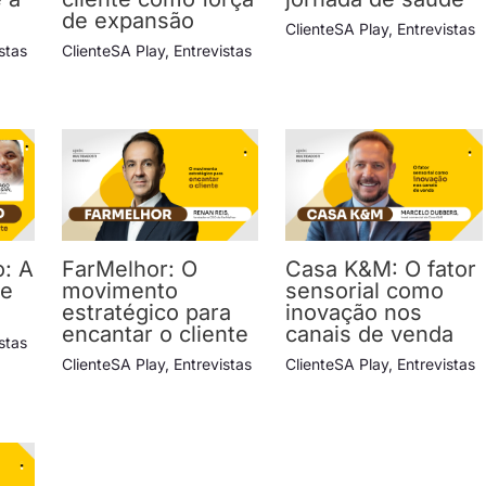
de expansão
ClienteSA Play
,
Entrevistas
stas
ClienteSA Play
,
Entrevistas
o: A
FarMelhor: O
Casa K&M: O fator
ue
movimento
sensorial como
estratégico para
inovação nos
encantar o cliente
canais de venda
stas
ClienteSA Play
,
Entrevistas
ClienteSA Play
,
Entrevistas