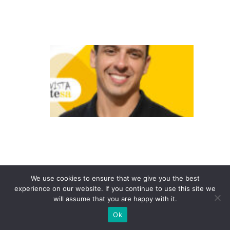
ã
o
A
a
p
o
st
a
n
a
e
We use cookies to ensure that we give you the best
x
experience on our website. If you continue to use this site we
p
will assume that you are happy with it.
e
Ok
ri