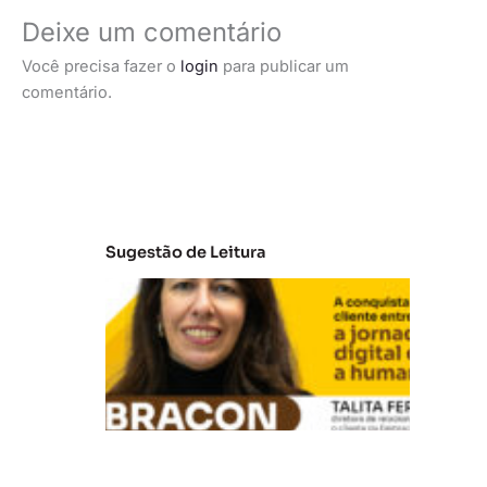
Deixe um comentário
Você precisa fazer o
login
para publicar um
comentário.
Sugestão de Leitura
E
m
b
ra
c
o
n: