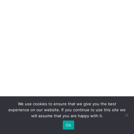
o
r
à
s
m
ar
c
a
s
t
e
m
We use cookies to ensure that we give you the best
s
experience on our website. If you continue to use this site we
o
will assume that you are happy with it.
ta
Ok
q