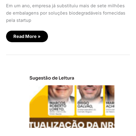
Em um ano, empresa já substituiu mais de sete milhões
de embalagens por soluções biodegradáveis fornecidas
pela startup
Read More »
Sugestão de Leitura
A
t
u
al
iz
a