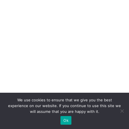
n
a
d
a
di
gi
ta
l
e
a
h
u
We use cookies to ensure that we give you the best
m
experience on our website. If you continue to use this site we
will assume that you are happy with it.
a
Ok
n
a