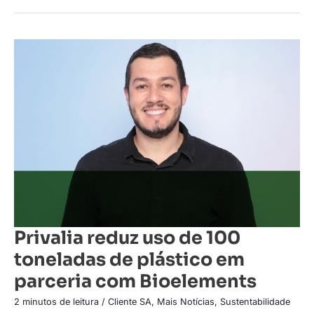
Privalia
reduz
uso
de
100
toneladas
de
plástico
em
parceria
com
Bioelements
Privalia reduz uso de 100
toneladas de plástico em
parceria com Bioelements
2 minutos de leitura
/
Cliente SA
,
Mais Notícias
,
Sustentabilidade