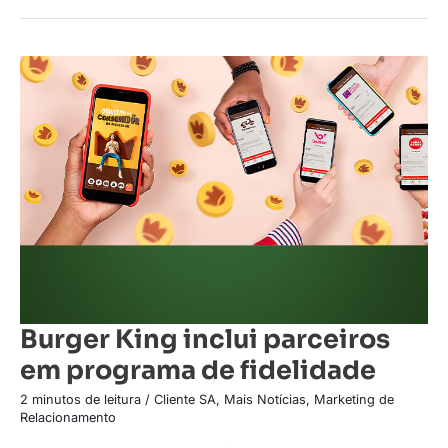
Burger
King
inclui
parceiros
em
programa
de
fidelidade
Burger King inclui parceiros
em programa de fidelidade
2 minutos de leitura
/
Cliente SA
,
Mais Notícias
,
Marketing de
Relacionamento