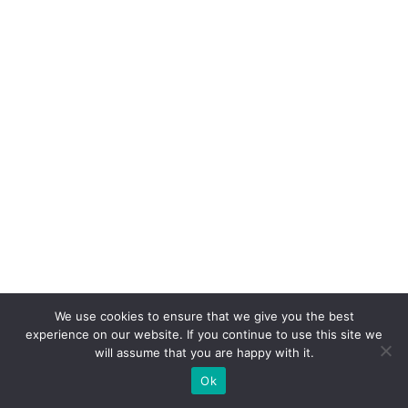
n
a
d
a
di
gi
ta
l
e
a
h
u
We use cookies to ensure that we give you the best
m
experience on our website. If you continue to use this site we
a
will assume that you are happy with it.
n
Ok
a