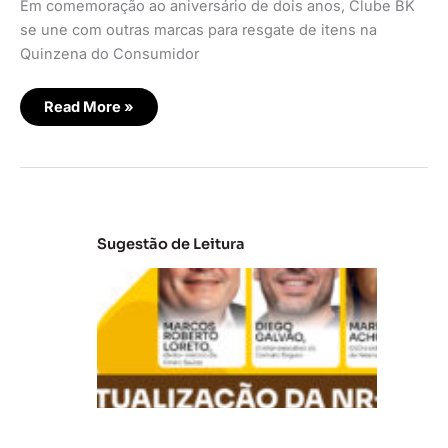
Em comemoração ao aniversário de dois anos, Clube BK
se une com outras marcas para resgate de itens na
Quinzena do Consumidor
Read More »
Sugestão de Leitura
A
t
u
al
iz
a